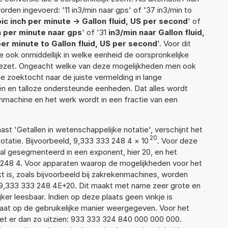
rden ingevoerd: '11 in3/min naar gps' of '37 in3/min to
ic inch per minute -> Gallon fluid, US per second
' of
h per minute naar gps
' of '31
in3/min naar Gallon fluid,
per minute to Gallon fluid, US per second
'. Voor dit
 ook onmiddellijk in welke eenheid de oorspronkelijke
zet. Ongeacht welke van deze mogelijkheden men ook
e zoektocht naar de juiste vermelding in lange
eën en talloze ondersteunde eenheden. Dat alles wordt
machine en het werk wordt in een fractie van een
aast 'Getallen in wetenschappelijke notatie', verschijnt het
20
atie. Bijvoorbeeld, 9,333 333 248 4
×
10
. Voor deze
al gesegmenteerd in een exponent, hier 20, en het
33 248 4. Voor apparaten waarop de mogelijkheden voor het
 is, zoals bijvoorbeeld bij zakrekenmachines, worden
 9,333 333 248 4E+20. Dit maakt met name zeer grote en
jker leesbaar. Indien op deze plaats geen vinkje is
taat op de gebruikelijke manier weergegeven. Voor het
t er dan zo uitzien: 933 333 324 840 000 000 000.