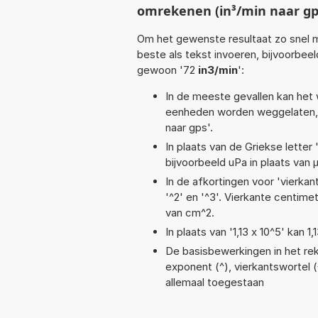
omrekenen (in³/min naar gp
Om het gewenste resultaat zo snel m
beste als tekst invoeren, bijvoorbee
gewoon '72
in3/min
':
In de meeste gevallen kan het 
eenheden worden weggelaten, 
naar gps'.
In plaats van de Griekse letter
bijvoorbeeld uPa in plaats van 
In de afkortingen voor 'vierkan
'^2' en '^3'. Vierkante centim
van cm^2.
In plaats van '1,13 x 10^5' kan
De basisbewerkingen in het reke
exponent (^), vierkantswortel (√)
allemaal toegestaan