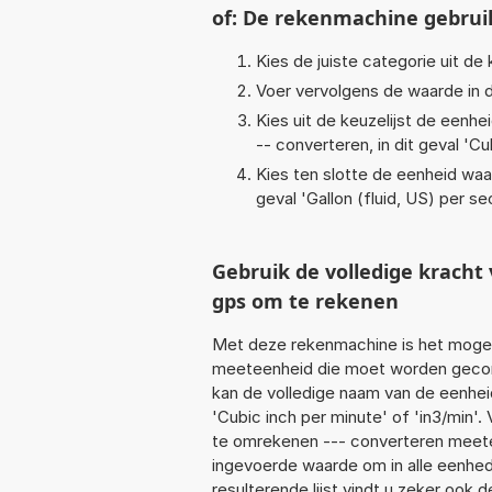
of: De rekenmachine gebrui
Kies de juiste categorie uit de k
Voer vervolgens de waarde in d
Kies uit de keuzelijst de eenh
-- converteren, in dit geval '
Cub
Kies ten slotte de eenheid waa
geval '
Gallon (fluid, US) per s
Gebruik de volledige krach
gps om te rekenen
Met deze rekenmachine is het mogeli
meeteenheid die moet worden geconve
kan de volledige naam van de eenhei
'Cubic inch per minute' of 'in3/min'
te omrekenen --- converteren meetee
ingevoerde waarde om in alle eenhed
resulterende lijst vindt u zeker ook d