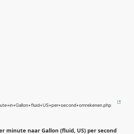
nute+in+Gallon+fluid+US+per+second+omrekenen.php
r minute naar Gallon (fluid, US) per second