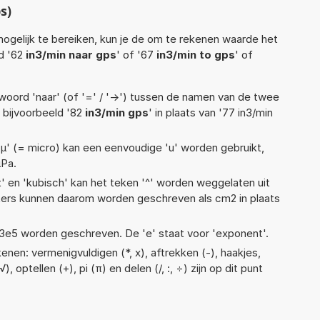
s)
ogelijk te bereiken, kun je de om te rekenen waarde het
ld '62
in3/min naar gps
' of '67
in3/min to gps
' of
woord 'naar' (of '=' / '->') tussen de namen van de twee
bijvoorbeeld '82
in3/min gps
' in plaats van '77 in3/min
 'µ' (= micro) kan een eenvoudige 'u' worden gebruikt,
µPa.
t' en 'kubisch' kan het teken '^' worden weggelaten uit
eters kunnen daarom worden geschreven als cm2 in plaats
 1,13e5 worden geschreven. De 'e' staat voor 'exponent'.
nen: vermenigvuldigen (*, x), aftrekken (-), haakjes,
, optellen (+), pi (π) en delen (/, :, ÷) zijn op dit punt