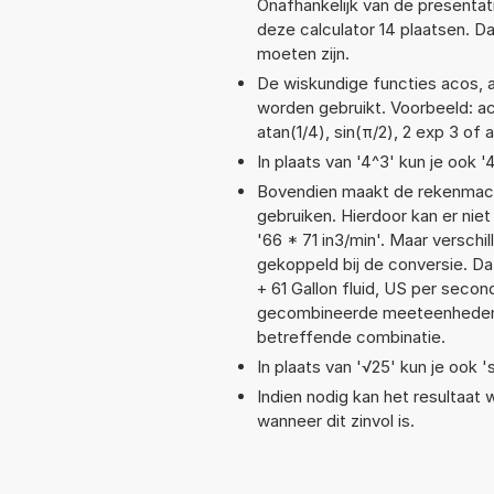
Onafhankelijk van de presentat
deze calculator 14 plaatsen. 
moeten zijn.
De wiskundige functies acos, as
worden gebruikt. Voorbeeld: aco
atan(1/4), sin(π/2), 2 exp 3 of a
In plaats van '4^3' kun je ook '
Bovendien maakt de rekenmachi
gebruiken. Hierdoor kan er nie
'66 * 71 in3/min'. Maar versc
gekoppeld bij de conversie. Dat
+ 61 Gallon fluid, US per sec
gecombineerde meeteenheden moe
betreffende combinatie.
In plaats van '√25' kun je ook 's
Indien nodig kan het resultaat
wanneer dit zinvol is.