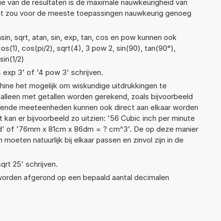
ie van de resultaten is de maximale nauwkeurigheid van
Dat zou voor de meeste toepassingen nauwkeurig genoeg
in, sqrt, atan, sin, exp, tan, cos en pow kunnen ook
s(1), cos(pi/2), sqrt(4), 3 pow 2, sin(90), tan(90°),
sin(1/2)
4 exp 3' of '4 pow 3' schrijven.
ne het mogelijk om wiskundige uitdrukkingen te
t alleen met getallen worden gerekend, zoals bijvoorbeeld
hillende meeteenheden kunnen ook direct aan elkaar worden
 kan er bijvoorbeeld zo uitzien: '56 Cubic inch per minute
ond' of '76mm x 81cm x 86dm = ? cm^3'. De op deze manier
ten natuurlijk bij elkaar passen en zinvol zijn in de
qrt 25' schrijven.
 worden afgerond op een bepaald aantal decimalen