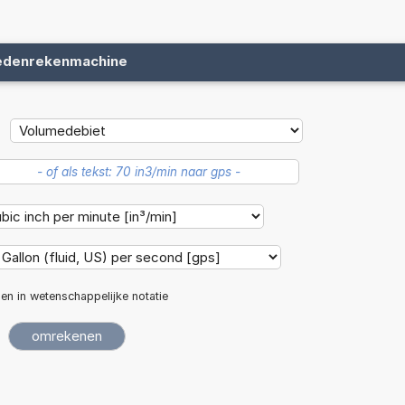
edenrekenmachine
len in wetenschappelijke notatie