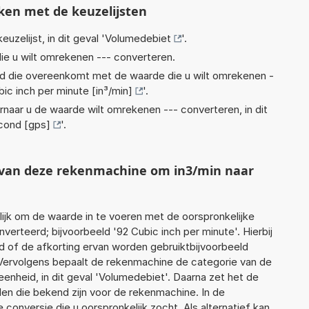
ken met de keuzelijsten
euzelijst, in dit geval '
Volumedebiet
'.
ie u wilt omrekenen --- converteren.
eid die overeenkomt met de waarde die u wilt omrekenen -
ic inch per minute [in³/min]
'.
rnaar u de waarde wilt omrekenen --- converteren, in dit
econd [gps]
'.
t van deze rekenmachine om in3/min naar
jk om de waarde in te voeren met de oorspronkelijke
rteerd; bijvoorbeeld '92 Cubic inch per minute'. Hierbij
d of de afkorting ervan worden gebruiktbijvoorbeeld
. Vervolgens bepaalt de rekenmachine de categorie van de
nheid, in dit geval 'Volumedebiet'. Daarna zet het de
en die bekend zijn voor de rekenmachine. In de
e conversie die u oorspronkelijk zocht. Als alternatief kan