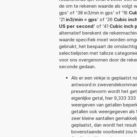
de om te rekenen waarde als volgt wo
gps' of '38 in3/min in gps' of '16
Cub
'21
in3/min = gps
' of '26
Cubic inc
US per second
' of '41
Cubic inch 
alternatief berekent de rekenmachine
waarde specifiek moet worden omge
gebruikt, het bespaart de omslachtig
selectielijsten met talloze categori
voor ons overgenomen door de reken
seconde gedaan.
Als er een vinkje is geplaatst n
antwoord in zwevendekommanot
presentatievorm wordt het get
eigenlijke getal, hier 9,333 3
weergeven van getallen beperkt
getallen ook weergegeven als
zeer kleine aantallen gemakkeli
geplaatst, dan wordt het resul
bovenstaande voorbeeld zou he