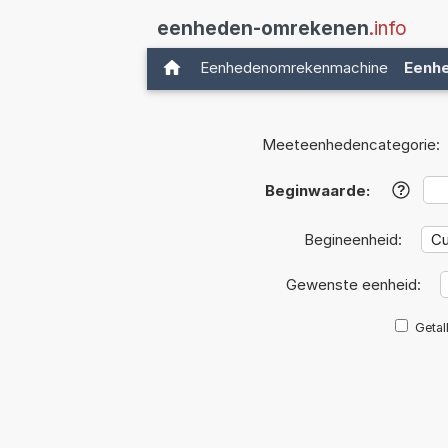
eenheden-omrekenen
.info
Eenhedenomrekenmachine
Eenh
Meeteenhedencategorie:
Beginwaarde:
?
Begineenheid:
Gewenste eenheid:
Getal