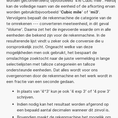
worden geconverteerd; bijvoorbeeld '416 Cubic mile'. Hierbij
kan de volledige naam van de eenheid of de afkorting ervan
worden gebruiktbijvoorbeeld '
Cubic mile
' of '
mi3
'.
Vervolgens bepaalt de rekenmachine de categorie van de
te omrekenen --- converteren meeteenheid, in dit geval
'Volume'. Daarna zet het de ingevoerde waarde om in alle
eenheden die bekend zijn voor de rekenmachine. In de
resulterende lijst vindt u zeker ook de conversie die u
oorspronkelijk zocht. Ongeacht welke van deze
mogelijkheden men ook gebruikt, het bespaart de
omslachtige zoektocht naar de juiste vermelding in lange
selectielijsten met talloze categorieën en talloze
ondersteunde eenheden. Dat alles wordt voor ons
overgenomen door de rekenmachine en het werk wordt in
een fractie van een seconde gedaan.
In plaats van '4^3' kun je ook '4 exp 3' of '4 pow 3'
schrijven.
Indien nodig kan het resultaat worden afgerond op
een bepaald aantal decimalen wanneer dit zinvol is.
Bovendien maakt de rekenmachine het mogelijk om