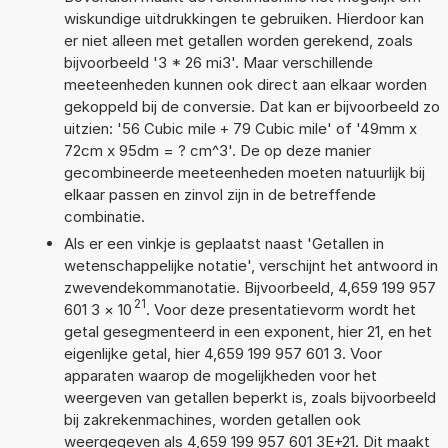
wiskundige uitdrukkingen te gebruiken. Hierdoor kan
er niet alleen met getallen worden gerekend, zoals
bijvoorbeeld '3 * 26 mi3'. Maar verschillende
meeteenheden kunnen ook direct aan elkaar worden
gekoppeld bij de conversie. Dat kan er bijvoorbeeld zo
uitzien: '56 Cubic mile + 79 Cubic mile' of '49mm x
72cm x 95dm = ? cm^3'. De op deze manier
gecombineerde meeteenheden moeten natuurlijk bij
elkaar passen en zinvol zijn in de betreffende
combinatie.
Als er een vinkje is geplaatst naast 'Getallen in
wetenschappelijke notatie', verschijnt het antwoord in
zwevendekommanotatie. Bijvoorbeeld, 4,659 199 957
21
601 3
×
10
. Voor deze presentatievorm wordt het
getal gesegmenteerd in een exponent, hier 21, en het
eigenlijke getal, hier 4,659 199 957 601 3. Voor
apparaten waarop de mogelijkheden voor het
weergeven van getallen beperkt is, zoals bijvoorbeeld
bij zakrekenmachines, worden getallen ook
weergegeven als 4,659 199 957 601 3E+21. Dit maakt