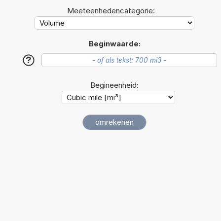
Meeteenhedencategorie:
Beginwaarde:
?
Begineenheid: