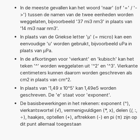
In de meeste gevallen kan het woord 'naar' (of '=' / '-
>') tussen de namen van de twee eenheden worden
weggelaten, bijvoorbeeld '37 mi3 nm3' in plaats van
'14 mi3 naar nm3'.
In plaats van de Griekse letter 'µ' (= micro) kan een
eenvoudige 'u' worden gebruikt, bijvoorbeeld uPa in
plaats van µPa.
In de afkortingen voor 'vierkant' en 'kubisch' kan het
teken '^' worden weggelaten uit '^2' en '^3'. Vierkante
centimeters kunnen daarom worden geschreven als
cm2 in plaats van cm^2.
In plaats van '1,49 x 10^5' kan 1,49e5 worden
geschreven. De 'e' staat voor 'exponent'.
De basisbewerkingen in het rekenen: exponent (^),
vierkantswortel (√), vermenigvuldigen (*, x), delen (/, :,
÷), haakjes, optellen (+), aftrekken (-) en pi (π) zijn op
dit punt allemaal toegestaan