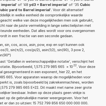
 imperial
' of '48
yd3 = Barrel imperial
' of '35
Cubic
ubic yard to Barrel imperial
'. Voor dit alternatief
ellijk in welke eenheid de oorspronkelijke waarde
geacht welke van deze mogelijkheden men ook gebruikt,
t naar de juiste vermelding in lange selectielijsten met
ersteunde eenheden. Dat alles wordt voor ons overgenomen
ordt in een fractie van een seconde gedaan.
n, sin, cos, acos, asin, pow, exp en sqrt kunnen ook
(1), sin(π/2), cos(pi/2), asin(1/2), sin(90), 3 pow 2,
an(90°)
aast 'Getallen in wetenschappelijke notatie', verschijnt het
22
atie. Bijvoorbeeld, 1,575 279 985 665
×
10
. Voor deze
al gesegmenteerd in een exponent, hier 22, en het
79 985 665. Voor apparaten waarop de mogelijkheden voor
erkt is, zoals bijvoorbeeld bij zakrekenmachines, worden
1,575 279 985 665 E+22. Dit maakt met name zeer grote
elijker leesbaar. Indien op deze plaats geen vinkje is
taat op de gebruikelijke manier weergegeven. Voor het
t er dan zo uitzien: 15 752 799 856 650 000 000 000.