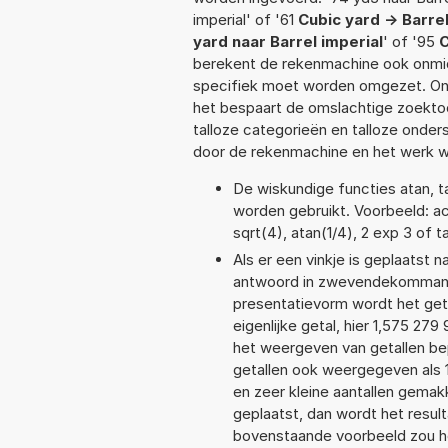
imperial' of '61
Cubic yard -> Barrel
yard naar Barrel imperial
' of '95
C
berekent de rekenmachine ook onmidd
specifiek moet worden omgezet. On
het bespaart de omslachtige zoektoch
talloze categorieën en talloze ond
door de rekenmachine en het werk w
De wiskundige functies atan, ta
worden gebruikt. Voorbeeld: acos
sqrt(4), atan(1/4), 2 exp 3 of t
Als er een vinkje is geplaatst n
antwoord in zwevendekommanot
presentatievorm wordt het get
eigenlijke getal, hier 1,575 2
het weergeven van getallen bep
getallen ook weergegeven als 
en zeer kleine aantallen gemakk
geplaatst, dan wordt het resul
bovenstaande voorbeeld zou he