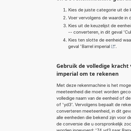
Kies de juiste categorie uit de k
Voer vervolgens de waarde in d
Kies uit de keuzelijst de eenh
-- converteren, in dit geval '
Cu
Kies ten slotte de eenheid waa
geval '
Barrel imperial
'.
Gebruik de volledige krach
imperial om te rekenen
Met deze rekenmachine is het mogeli
meeteenheid die moet worden geconve
volledige naam van de eenheid of de
of 'yd3'. Vervolgens bepaalt de rek
converteren meeteenheid, in dit gev
alle eenheden die bekend zijn voor de
de conversie die u oorspronkelijk zo
worden ingevoerd: '74 yd3 naar Barrel 