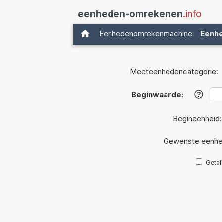
eenheden-omrekenen
.info
Eenhedenomrekenmachine
Eenh
Meeteenhedencategorie:
Beginwaarde:
?
Begineenheid
Gewenste eenhe
Getal