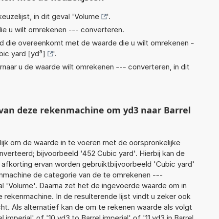
euzelijst, in dit geval '
Volume
'.
ie u wilt omrekenen --- converteren.
eid die overeenkomt met de waarde die u wilt omrekenen -
bic yard [yd³]
'.
rnaar u de waarde wilt omrekenen --- converteren, in dit
t van deze rekenmachine om yd3 naar Barrel
jk om de waarde in te voeren met de oorspronkelijke
rteerd; bijvoorbeeld '452 Cubic yard'. Hierbij kan de
 afkorting ervan worden gebruiktbijvoorbeeld 'Cubic yard'
enmachine de categorie van de te omrekenen ---
al 'Volume'. Daarna zet het de ingevoerde waarde om in
 rekenmachine. In de resulterende lijst vindt u zeker ook
cht. Als alternatief kan de om te rekenen waarde als volgt
imperial' of '10 yd3 to Barrel imperial' of '11 yd3 in Barrel