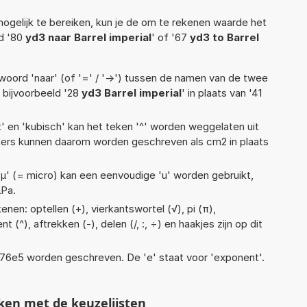
ogelijk te bereiken, kun je de om te rekenen waarde het
ld '80
yd3 naar Barrel imperial
' of '67
yd3 to Barrel
woord 'naar' (of '=' / '->') tussen de namen van de twee
bijvoorbeeld '28
yd3 Barrel imperial
' in plaats van '41
t' en 'kubisch' kan het teken '^' worden weggelaten uit
eters kunnen daarom worden geschreven als cm2 in plaats
 'µ' (= micro) kan een eenvoudige 'u' worden gebruikt,
µPa.
nen: optellen (+), vierkantswortel (√), pi (π),
 (^), aftrekken (-), delen (/, :, ÷) en haakjes zijn op dit
 1,76e5 worden geschreven. De 'e' staat voor 'exponent'.
ken met de keuzelijsten