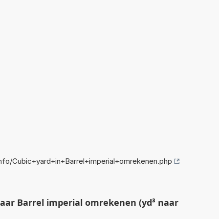
fo/Cubic+yard+in+Barrel+imperial+omrekenen.php
aar Barrel imperial omrekenen (yd³ naar