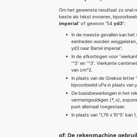
Om het gewenste resultaat zo snel m
beste als tekst invoeren, bijvoorbee
imperial
' of gewoon '54
yd3
':
In de meeste gevallen kan het 
eenheden worden weggelaten, 
yd3 naar Barrel imperial'.
In de afkortingen voor 'vierkan
'^2' en '^3'. Vierkante centim
van cm^2.
In plaats van de Griekse letter
bijvoorbeeld uPa in plaats van 
De basisbewerkingen in het reke
vermenigvuldigen (*, x), exponent
punt allemaal toegestaan
In plaats van '1,76 x 10^5' kan
of: De rekenmachine gebrui