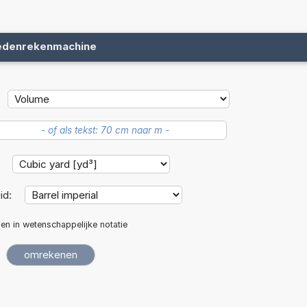
edenrekenmachine
:
id:
len in wetenschappelijke notatie