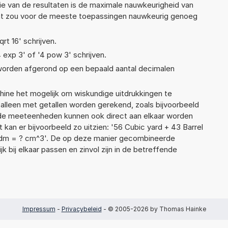
ie van de resultaten is de maximale nauwkeurigheid van
Dat zou voor de meeste toepassingen nauwkeurig genoeg
qrt 16' schrijven.
4 exp 3' of '4 pow 3' schrijven.
 worden afgerond op een bepaald aantal decimalen
ne het mogelijk om wiskundige uitdrukkingen te
t alleen met getallen worden gerekend, zoals bijvoorbeeld
ende meeteenheden kunnen ook direct aan elkaar worden
 kan er bijvoorbeeld zo uitzien: '56 Cubic yard + 43 Barrel
7dm = ? cm^3'. De op deze manier gecombineerde
 bij elkaar passen en zinvol zijn in de betreffende
Impressum
-
Privacybeleid
- © 2005-2026 by Thomas Hainke