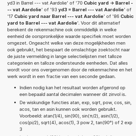
yd3 in Barrel --- vat Aardolie' of '70
Cubic yard -> Barrel -
-- vat Aardolie
' of '93
yd3 = Barrel --- vat Aardolie
' of
'17
Cubic yard naar Barrel --- vat Aardolie
' of '86
Cubic
yard to Barrel --- vat Aardolie
'. Voor dit alternatief
berekent de rekenmachine ook onmiddellijk in welke
eenheid de oorspronkelijke waarde specifiek moet worden
omgezet. Ongeacht welke van deze mogelijkheden men
ook gebruikt, het bespaart de omslachtige zoektocht naar
de juiste vermelding in lange selectielijsten met talloze
categorieën en talloze ondersteunde eenheden. Dat alles
wordt voor ons overgenomen door de rekenmachine en het
werk wordt in een fractie van een seconde gedaan.
Indien nodig kan het resultaat worden afgerond op
een bepaald aantal decimalen wanneer dit zinvol is.
De wiskundige functies atan, exp, sqrt, pow, cos, sin,
acos, tan en asin kunnen ook worden gebruikt.
Voorbeeld: atan(1/4), sin(90), sin(π/2), asin(1/2),
cos(pi/2), sqrt(4), acos(1), 3 pow 2, tan(90°) of 2 exp
3