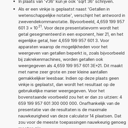
In plaats van '√36' kun je ook 'sqrt 36' schrijven.
Als er een vinkje is geplaatst naast 'Getallen in
wetenschappelijke notatie', verschijnt het antwoord in
zwevendekommanotatie. Bijvoorbeeld, 4,659 199 957
21
601 3
×
10
. Voor deze presentatievorm wordt het
getal gesegmenteerd in een exponent, hier 21, en het
eigenlijke getal, hier 4,659 199 957 601 3. Voor
apparaten waarop de mogelijkheden voor het
weergeven van getallen beperkt is, zoals bijvoorbeeld
bij zakrekenmachines, worden getallen ook
weergegeven als 4,659 199 957 601 3E+21. Dit maakt
met name zeer grote en zeer kleine aantallen
gemakkelijker leesbaar. Indien op deze plaats geen
vinkje is geplaatst, dan wordt het resultaat op de
gebruikelijke manier weergegeven. Voor het
bovenstaande voorbeeld zou het er dan zo uitzien: 4
659 199 957 601 300 000 000. Onafhankelijk van de
presentatie van de resultaten is de maximale
nauwkeurigheid van deze calculator 14 plaatsen. Dat
zou voor de meeste toepassingen nauwkeurig genoeg