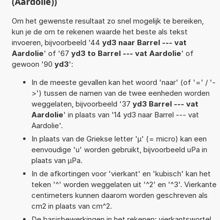
(Aardolie))
Om het gewenste resultaat zo snel mogelijk te bereiken,
kun je de om te rekenen waarde het beste als tekst
invoeren, bijvoorbeeld '44
yd3 naar Barrel --- vat
Aardolie
' of '67
yd3 to Barrel --- vat Aardolie
' of
gewoon '90
yd3
':
In de meeste gevallen kan het woord 'naar' (of '=' / '-
>') tussen de namen van de twee eenheden worden
weggelaten, bijvoorbeeld '37
yd3 Barrel --- vat
Aardolie
' in plaats van '14 yd3 naar Barrel --- vat
Aardolie'.
In plaats van de Griekse letter 'µ' (= micro) kan een
eenvoudige 'u' worden gebruikt, bijvoorbeeld uPa in
plaats van µPa.
In de afkortingen voor 'vierkant' en 'kubisch' kan het
teken '^' worden weggelaten uit '^2' en '^3'. Vierkante
centimeters kunnen daarom worden geschreven als
cm2 in plaats van cm^2.
De basisbewerkingen in het rekenen: vierkantswortel