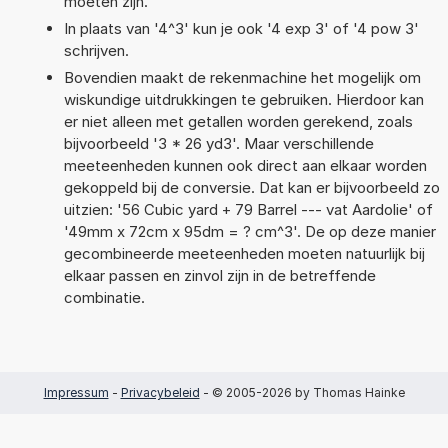
moeten zijn.
In plaats van '4^3' kun je ook '4 exp 3' of '4 pow 3'
schrijven.
Bovendien maakt de rekenmachine het mogelijk om
wiskundige uitdrukkingen te gebruiken. Hierdoor kan
er niet alleen met getallen worden gerekend, zoals
bijvoorbeeld '3 * 26 yd3'. Maar verschillende
meeteenheden kunnen ook direct aan elkaar worden
gekoppeld bij de conversie. Dat kan er bijvoorbeeld zo
uitzien: '56 Cubic yard + 79 Barrel --- vat Aardolie' of
'49mm x 72cm x 95dm = ? cm^3'. De op deze manier
gecombineerde meeteenheden moeten natuurlijk bij
elkaar passen en zinvol zijn in de betreffende
combinatie.
Impressum
-
Privacybeleid
- © 2005-2026 by Thomas Hainke