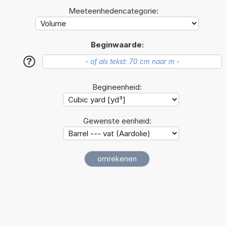
Meeteenhedencategorie:
Beginwaarde:
?
Begineenheid:
Gewenste eenheid: