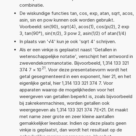
combinatie.
De wiskundige functies tan, cos, exp, atan, sqrt, acos,
asin, sin en pow kunnen ook worden gebruikt.
Voorbeeld: sin(90), sqrt(4), acos(1), cos(pi/2), 2 exp
3, tan(90°), sin(π/2), 3 pow 2, asin(1/2) of atan(1/4)
In plaats van '√4' kun je ook 'sqrt 4' schrijven.
Als er een vinkje is geplaatst naast 'Getallen in
wetenschappelijke notatie', verschijnt het antwoord in
zwevendekommanotatie. Bijvoorbeeld, 1,314 133 321
21
374 7
×
10
. Voor deze presentatievorm wordt het
getal gesegmenteerd in een exponent, hier 21, en het
eigenlijke getal, hier 1,314 133 321 374 7. Voor
apparaten waarop de mogelijkheden voor het
weergeven van getallen beperkt is, zoals bijvoorbeeld
bij zakrekenmachines, worden getallen ook
weergegeven als 1,314 133 321 374 7E+21. Dit maakt
met name zeer grote en zeer kleine aantallen
gemakkelijker leesbaar. Indien op deze plaats geen
vinkje is geplaatst, dan wordt het resultaat op de