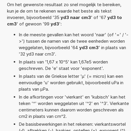
Om het gewenste resultaat zo snel mogelijk te bereiken,
kun je de om te rekenen waarde het beste als tekst
invoeren, bijvoorbeeld '35
yd3 naar cm3
' of '67
yd3 to
cm3
' of gewoon '99
yd3
':
In de meeste gevallen kan het woord 'naar' (of '=' / '-
>') tussen de namen van de twee eenheden worden
weggelaten, bijvoorbeeld '64
yd3 cm3
' in plaats van
'32 yd3 naar cm3'.
In plaats van '1,67 x 10^5' kan 1,67e5 worden
geschreven. De 'e' staat voor 'exponent'.
In plaats van de Griekse letter 'µ' (= micro) kan een
eenvoudige 'u' worden gebruikt, bijvoorbeeld uPa in
plaats van µPa.
In de afkortingen voor 'vierkant' en 'kubisch' kan het
teken '^' worden weggelaten uit '^2' en '^3'. Vierkante
centimeters kunnen daarom worden geschreven als
cm2 in plaats van cm^2.
De basisbewerkingen in het rekenen: vierkantswortel
(√), aftrekken (-), haakjes, optellen (+), exponent (^),