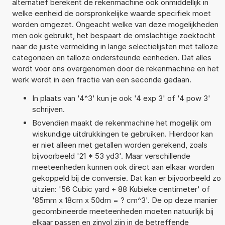
alternatief berekent de rekenmachine ook onmiddellijk in
welke eenheid de oorspronkelijke waarde specifiek moet
worden omgezet. Ongeacht welke van deze mogelijkheden
men ook gebruikt, het bespaart de omslachtige zoektocht
naar de juiste vermelding in lange selectielijsten met talloze
categorieën en talloze ondersteunde eenheden. Dat alles
wordt voor ons overgenomen door de rekenmachine en het
werk wordt in een fractie van een seconde gedaan.
In plaats van '4^3' kun je ook '4 exp 3' of '4 pow 3'
schrijven.
Bovendien maakt de rekenmachine het mogelijk om
wiskundige uitdrukkingen te gebruiken. Hierdoor kan
er niet alleen met getallen worden gerekend, zoals
bijvoorbeeld '21 * 53 yd3'. Maar verschillende
meeteenheden kunnen ook direct aan elkaar worden
gekoppeld bij de conversie. Dat kan er bijvoorbeeld zo
uitzien: '56 Cubic yard + 88 Kubieke centimeter' of
'85mm x 18cm x 50dm = ? cm^3'. De op deze manier
gecombineerde meeteenheden moeten natuurlijk bij
elkaar passen en zinvol zijn in de betreffende