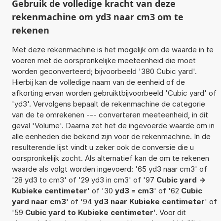
Gebruik de volledige kracht van deze
rekenmachine om yd3 naar cm3 om te
rekenen
Met deze rekenmachine is het mogelijk om de waarde in te
voeren met de oorspronkelijke meeteenheid die moet
worden geconverteerd; bijvoorbeeld '380 Cubic yard'.
Hierbij kan de volledige naam van de eenheid of de
afkorting ervan worden gebruiktbijvoorbeeld 'Cubic yard' of
'yd3'. Vervolgens bepaalt de rekenmachine de categorie
van de te omrekenen --- converteren meeteenheid, in dit
geval 'Volume'. Daarna zet het de ingevoerde waarde om in
alle eenheden die bekend zijn voor de rekenmachine. In de
resulterende lijst vindt u zeker ook de conversie die u
oorspronkelijk zocht. Als alternatief kan de om te rekenen
waarde als volgt worden ingevoerd: '65 yd3 naar cm3' of
'28 yd3 to cm3' of '29 yd3 in cm3' of '97
Cubic yard ->
Kubieke centimeter
' of '30
yd3 = cm3
' of '62
Cubic
yard naar cm3
' of '94
yd3 naar Kubieke centimeter
' of
'59
Cubic yard to Kubieke centimeter
'. Voor dit