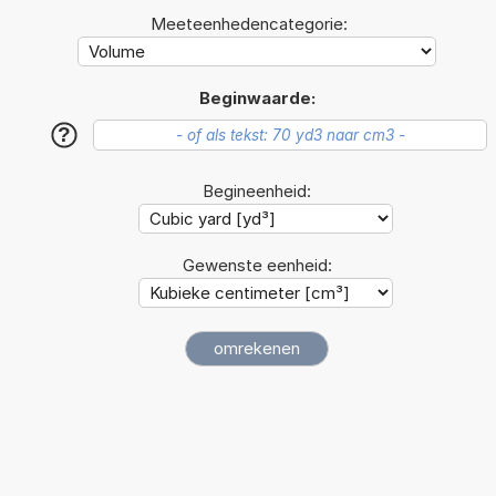
Meeteenhedencategorie:
Beginwaarde:
?
Begineenheid:
Gewenste eenheid: