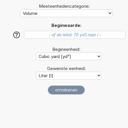
Meeteenhedencategorie:
Beginwaarde:
?
Begineenheid:
Gewenste eenheid: