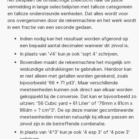
vermelding in lange selectielijsten met talloze categorieën
en talloze ondersteunde eenheden. Dat alles wordt voor
ons overgenomen door de rekenmachine en het werk wordt
in een fractie van een seconde gedaan.
Indien nodig kan het resultaat worden afgerond op
een bepaald aantal decimalen wanneer dit zinvol is.
In plaats van '√4' kun je ook 'sqrt 4' schrijven.
Bovendien maakt de rekenmachine het mogelijk om
wiskundige uitdrukkingen te gebruiken. Hierdoor kan
er niet alleen met getallen worden gerekend, zoals
bijvoorbeeld '66 * 71 yd3'. Maar verschillende
meeteenheden kunnen ook direct aan elkaar worden
gekoppeld bij de conversie. Dat kan er bijvoorbeeld zo
uitzien: '56 Cubic yard + 61 Liter' of '76mm x 81cm x
86dm = ? cm^3'. De op deze manier gecombineerde
meeteenheden moeten natuurlijk bij elkaar passen en
zinvol zijn in de betreffende combinatie.
In plaats van '4^3' kun je ook '4 exp 3' of '4 pow 3'
schrijven.