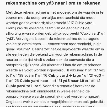
rekenmachine om yd3 naar l om te rekenen
Met deze rekenmachine is het mogelijk om de waarde in te
voeren met de oorspronkelijke meeteenheid die moet
worden geconverteerd; bijvoorbeeld '317 Cubic yard'.
Hierbij kan de volledige naam van de eenheid of de
afkorting ervan worden gebruiktbijvoorbeeld 'Cubic yard' of
'yd3'. Vervolgens bepaalt de rekenmachine de categorie
van de te omrekenen --- converteren meeteenheid, in dit
geval 'Volume'. Daarna zet het de ingevoerde waarde om in
alle eenheden die bekend zijn voor de rekenmachine. In de
resulterende lijst vindt u zeker ook de conversie die u
oorspronkelijk zocht. Als alternatief kan de om te rekenen
waarde als volgt worden ingevoerd: '11 yd3 naar l' of '37 yd3
to l' of '38 yd3 in l' of '16
Cubic yard -> Liter
' of '21
yd3 =
l
' of '26
Cubic yard naar l
' of '31
yd3 naar Liter
' of '41
Cubic yard to Liter
'. Voor dit alternatief berekent de
rekenmachine ook onmiddellijk in welke eenheid de
oorspronkelijke waarde specifiek moet worden omgezet.
Ongeacht welke van deze mogelijkheden men ook gebruikt,
het bespaart de omslachtige zoektocht naar de juiste