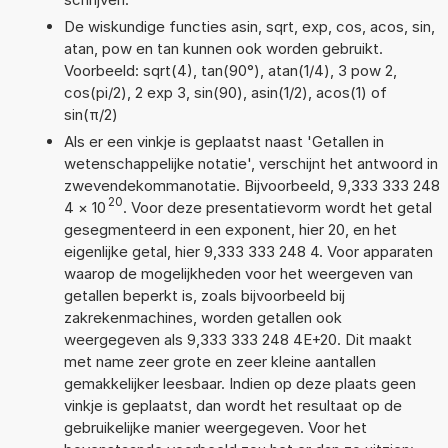
De wiskundige functies asin, sqrt, exp, cos, acos, sin,
atan, pow en tan kunnen ook worden gebruikt.
Voorbeeld: sqrt(4), tan(90°), atan(1/4), 3 pow 2,
cos(pi/2), 2 exp 3, sin(90), asin(1/2), acos(1) of
sin(π/2)
Als er een vinkje is geplaatst naast 'Getallen in
wetenschappelijke notatie', verschijnt het antwoord in
zwevendekommanotatie. Bijvoorbeeld, 9,333 333 248
20
4
×
10
. Voor deze presentatievorm wordt het getal
gesegmenteerd in een exponent, hier 20, en het
eigenlijke getal, hier 9,333 333 248 4. Voor apparaten
waarop de mogelijkheden voor het weergeven van
getallen beperkt is, zoals bijvoorbeeld bij
zakrekenmachines, worden getallen ook
weergegeven als 9,333 333 248 4E+20. Dit maakt
met name zeer grote en zeer kleine aantallen
gemakkelijker leesbaar. Indien op deze plaats geen
vinkje is geplaatst, dan wordt het resultaat op de
gebruikelijke manier weergegeven. Voor het