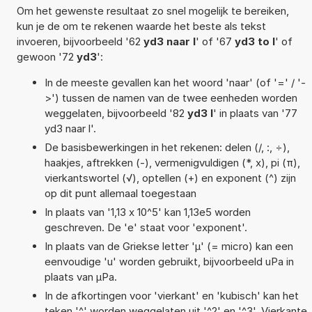
Om het gewenste resultaat zo snel mogelijk te bereiken,
kun je de om te rekenen waarde het beste als tekst
invoeren, bijvoorbeeld '62
yd3 naar l
' of '67
yd3 to l
' of
gewoon '72
yd3
':
In de meeste gevallen kan het woord 'naar' (of '=' / '-
>') tussen de namen van de twee eenheden worden
weggelaten, bijvoorbeeld '82
yd3 l
' in plaats van '77
yd3 naar l'.
De basisbewerkingen in het rekenen: delen (/, :, ÷),
haakjes, aftrekken (-), vermenigvuldigen (*, x), pi (π),
vierkantswortel (√), optellen (+) en exponent (^) zijn
op dit punt allemaal toegestaan
In plaats van '1,13 x 10^5' kan 1,13e5 worden
geschreven. De 'e' staat voor 'exponent'.
In plaats van de Griekse letter 'µ' (= micro) kan een
eenvoudige 'u' worden gebruikt, bijvoorbeeld uPa in
plaats van µPa.
In de afkortingen voor 'vierkant' en 'kubisch' kan het
teken '^' worden weggelaten uit '^2' en '^3'. Vierkante