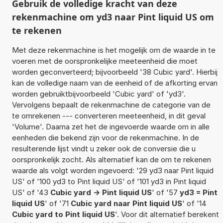
Gebruik de volledige kracht van deze
rekenmachine om yd3 naar Pint liquid US om
te rekenen
Met deze rekenmachine is het mogelijk om de waarde in te
voeren met de oorspronkelijke meeteenheid die moet
worden geconverteerd; bijvoorbeeld '38 Cubic yard'. Hierbij
kan de volledige naam van de eenheid of de afkorting ervan
worden gebruiktbijvoorbeeld 'Cubic yard' of 'yd3'.
Vervolgens bepaalt de rekenmachine de categorie van de
te omrekenen --- converteren meeteenheid, in dit geval
'Volume'. Daarna zet het de ingevoerde waarde om in alle
eenheden die bekend zijn voor de rekenmachine. In de
resulterende lijst vindt u zeker ook de conversie die u
oorspronkelijk zocht. Als alternatief kan de om te rekenen
waarde als volgt worden ingevoerd: '29 yd3 naar Pint liquid
US' of '100 yd3 to Pint liquid US' of '101 yd3 in Pint liquid
US' of '43
Cubic yard -> Pint liquid US
' of '57
yd3 = Pint
liquid US
' of '71
Cubic yard naar Pint liquid US
' of '14
Cubic yard to Pint liquid US
'. Voor dit alternatief berekent