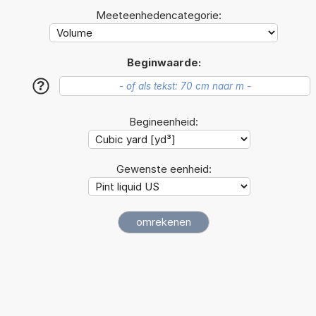
Meeteenhedencategorie:
Beginwaarde:
?
Begineenheid:
Gewenste eenheid: