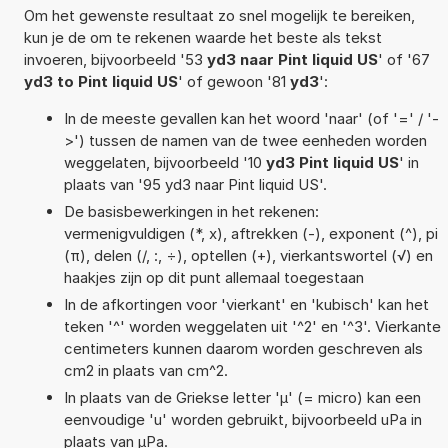
Om het gewenste resultaat zo snel mogelijk te bereiken,
kun je de om te rekenen waarde het beste als tekst
invoeren, bijvoorbeeld '53
yd3 naar Pint liquid US
' of '67
yd3 to Pint liquid US
' of gewoon '81
yd3
':
In de meeste gevallen kan het woord 'naar' (of '=' / '-
>') tussen de namen van de twee eenheden worden
weggelaten, bijvoorbeeld '10
yd3 Pint liquid US
' in
plaats van '95 yd3 naar Pint liquid US'.
De basisbewerkingen in het rekenen:
vermenigvuldigen (*, x), aftrekken (-), exponent (^), pi
(π), delen (/, :, ÷), optellen (+), vierkantswortel (√) en
haakjes zijn op dit punt allemaal toegestaan
In de afkortingen voor 'vierkant' en 'kubisch' kan het
teken '^' worden weggelaten uit '^2' en '^3'. Vierkante
centimeters kunnen daarom worden geschreven als
cm2 in plaats van cm^2.
In plaats van de Griekse letter 'µ' (= micro) kan een
eenvoudige 'u' worden gebruikt, bijvoorbeeld uPa in
plaats van µPa.