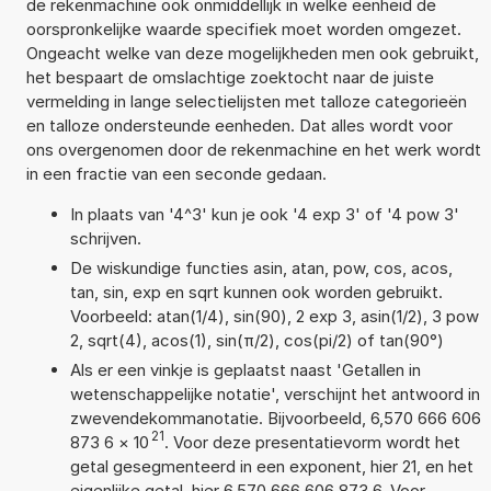
de rekenmachine ook onmiddellijk in welke eenheid de
oorspronkelijke waarde specifiek moet worden omgezet.
Ongeacht welke van deze mogelijkheden men ook gebruikt,
het bespaart de omslachtige zoektocht naar de juiste
vermelding in lange selectielijsten met talloze categorieën
en talloze ondersteunde eenheden. Dat alles wordt voor
ons overgenomen door de rekenmachine en het werk wordt
in een fractie van een seconde gedaan.
In plaats van '4^3' kun je ook '4 exp 3' of '4 pow 3'
schrijven.
De wiskundige functies asin, atan, pow, cos, acos,
tan, sin, exp en sqrt kunnen ook worden gebruikt.
Voorbeeld: atan(1/4), sin(90), 2 exp 3, asin(1/2), 3 pow
2, sqrt(4), acos(1), sin(π/2), cos(pi/2) of tan(90°)
Als er een vinkje is geplaatst naast 'Getallen in
wetenschappelijke notatie', verschijnt het antwoord in
zwevendekommanotatie. Bijvoorbeeld, 6,570 666 606
21
873 6
×
10
. Voor deze presentatievorm wordt het
getal gesegmenteerd in een exponent, hier 21, en het
eigenlijke getal, hier 6,570 666 606 873 6. Voor