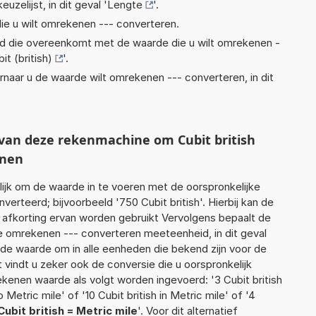
euzelijst, in dit geval '
Lengte
'.
ie u wilt omrekenen --- converteren.
eid die overeenkomt met de waarde die u wilt omrekenen -
it (british)
'.
rnaar u de waarde wilt omrekenen --- converteren, in dit
 van deze rekenmachine om Cubit british
enen
jk om de waarde in te voeren met de oorspronkelijke
teerd; bijvoorbeeld '750 Cubit british'. Hierbij kan de
 afkorting ervan worden gebruikt Vervolgens bepaalt de
 omrekenen --- converteren meeteenheid, in dit geval
rde waarde om in alle eenheden die bekend zijn voor de
t vindt u zeker ook de conversie die u oorspronkelijk
rekenen waarde als volgt worden ingevoerd: '3 Cubit british
o Metric mile' of '10 Cubit british in Metric mile' of '4
Cubit british = Metric mile
'. Voor dit alternatief