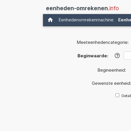
eenheden-omrekenen
.info
Eenhedenomrekenmachine
Eenh
Meeteenhedencategorie:
Beginwaarde:
?
Begineenheid:
Gewenste eenheid
Getal