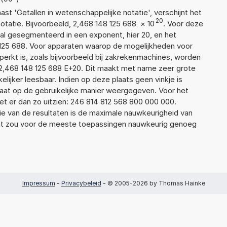
aast 'Getallen in wetenschappelijke notatie', verschijnt het
20
atie. Bijvoorbeeld, 2,468 148 125 688
×
10
. Voor deze
al gesegmenteerd in een exponent, hier 20, en het
48 125 688. Voor apparaten waarop de mogelijkheden voor
erkt is, zoals bijvoorbeeld bij zakrekenmachines, worden
2,468 148 125 688 E+20. Dit maakt met name zeer grote
elijker leesbaar. Indien op deze plaats geen vinkje is
taat op de gebruikelijke manier weergegeven. Voor het
t er dan zo uitzien: 246 814 812 568 800 000 000.
ie van de resultaten is de maximale nauwkeurigheid van
Dat zou voor de meeste toepassingen nauwkeurig genoeg
Impressum
-
Privacybeleid
- © 2005-2026 by Thomas Hainke