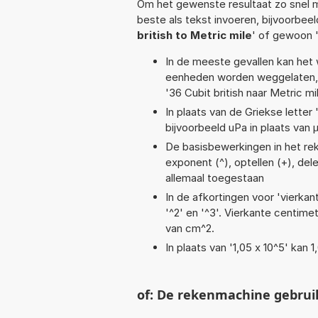
Om het gewenste resultaat zo snel m
beste als tekst invoeren, bijvoorbee
british to Metric mile
' of gewoon 
In de meeste gevallen kan het 
eenheden worden weggelaten, 
'36 Cubit british naar Metric mil
In plaats van de Griekse letter
bijvoorbeeld uPa in plaats van 
De basisbewerkingen in het reke
exponent (^), optellen (+), delen
allemaal toegestaan
In de afkortingen voor 'vierkan
'^2' en '^3'. Vierkante centim
van cm^2.
In plaats van '1,05 x 10^5' kan
of: De rekenmachine gebrui