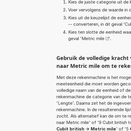
Kies de juiste categorie uit de k
Voer vervolgens de waarde in d
Kies uit de keuzelijst de eenh
-- converteren, in dit geval '
Cub
Kies ten slotte de eenheid waa
geval '
Metric mile
'.
Gebruik de volledige kracht
naar Metric mile om te rek
Met deze rekenmachine is het mogeli
meeteenheid die moet worden geconver
volledige naam van de eenheid of de
rekenmachine de categorie van de te
'Lengte'. Daarna zet het de ingevoe
rekenmachine. In de resulterende lijs
zocht. Als alternatief kan de om te 
naar Metric mile' of '9 Cubit british t
Cubit british -> Metric mile
' of '5