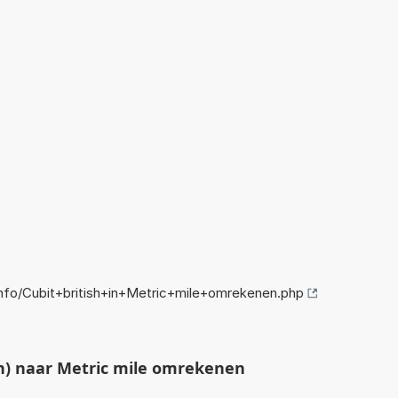
fo/Cubit+british+in+Metric+mile+omrekenen.php
sh) naar Metric mile omrekenen