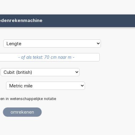
edenrekenmachine
:
len in wetenschappelijke notatie