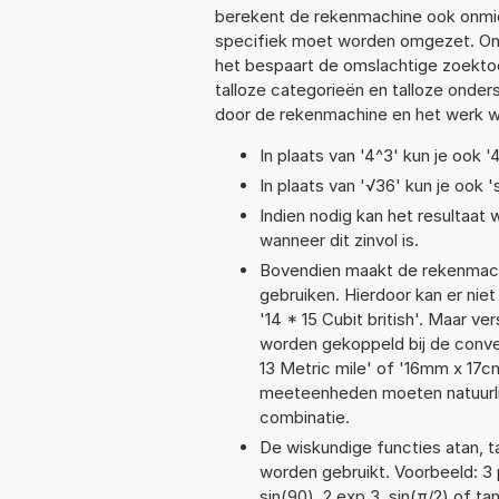
berekent de rekenmachine ook onmidd
specifiek moet worden omgezet. On
het bespaart de omslachtige zoektoch
talloze categorieën en talloze ond
door de rekenmachine en het werk w
In plaats van '4^3' kun je ook '
In plaats van '√36' kun je ook '
Indien nodig kan het resultaat
wanneer dit zinvol is.
Bovendien maakt de rekenmachi
gebruiken. Hierdoor kan er nie
'14 * 15 Cubit british'. Maar 
worden gekoppeld bij de convers
13 Metric mile' of '16mm x 17
meeteenheden moeten natuurlijk
combinatie.
De wiskundige functies atan, ta
worden gebruikt. Voorbeeld: 3 po
sin(90), 2 exp 3, sin(π/2) of ta