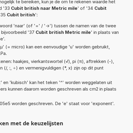
ogelijk te bereiken, kun je de om te rekenen waarde het
ld '33
Cubit british naar Metric mile
' of '34
Cubit
'35
Cubit british
':
woord 'naar' (of '=' / '->') tussen de namen van de twee
bijvoorbeeld '37
Cubit british Metric mile
' in plaats van
e'.
 'µ' (= micro) kan een eenvoudige 'u' worden gebruikt,
µPa.
nen: haakjes, vierkantswortel (√), pi (π), aftrekken (-),
 (/, :, ÷) en vermenigvuldigen (*, x) zijn op dit punt
t' en 'kubisch' kan het teken '^' worden weggelaten uit
eters kunnen daarom worden geschreven als cm2 in plaats
 1,05e5 worden geschreven. De 'e' staat voor 'exponent'.
ken met de keuzelijsten