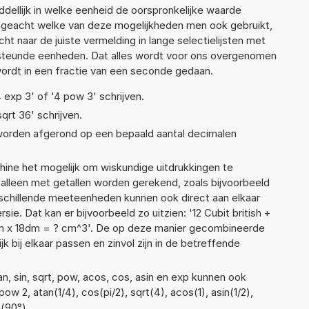
ellijk in welke eenheid de oorspronkelijke waarde
geacht welke van deze mogelijkheden men ook gebruikt,
t naar de juiste vermelding in lange selectielijsten met
ersteunde eenheden. Dat alles wordt voor ons overgenomen
ordt in een fractie van een seconde gedaan.
4 exp 3' of '4 pow 3' schrijven.
sqrt 36' schrijven.
 worden afgerond op een bepaald aantal decimalen
ne het mogelijk om wiskundige uitdrukkingen te
t alleen met getallen worden gerekend, zoals bijvoorbeeld
verschillende meeteenheden kunnen ook direct aan elkaar
ie. Dat kan er bijvoorbeeld zo uitzien: '12 Cubit british +
cm x 18dm = ? cm^3'. De op deze manier gecombineerde
 bij elkaar passen en zinvol zijn in de betreffende
n, sin, sqrt, pow, acos, cos, asin en exp kunnen ook
w 2, atan(1/4), cos(pi/2), sqrt(4), acos(1), asin(1/2),
n(90°)