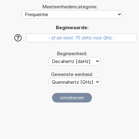
Meeteenhedencategorie:
Beginwaarde:
?
Begineenheid:
Gewenste eenheid: