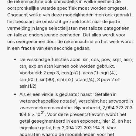
de rekenmachine ook onmiddellijk in welke eenheid de
oorspronkelijke waarde specifiek moet worden omgezet.
Ongeacht welke van deze mogelijkheden men ook gebruikt,
het bespaart de omslachtige zoektocht naar de juiste
vermelding in lange selectielijsten met talloze categorieën
en talloze ondersteunde eenheden. Dat alles wordt voor
ons overgenomen door de rekenmachine en het werk wordt
in een fractie van een seconde gedaan.
De wiskundige functies acos, sin, cos, pow, sqrt, asin,
tan, exp en atan kunnen ook worden gebruikt.
Voorbeeld: 2 exp 3, cos(pi/2), acos(1), sqrt(4),
tan(90°), sin(90), sin(π/2), atan(1/4), 3 pow 2 of
asin(1/2)
Als er een vinkje is geplaatst naast 'Getallen in
wetenschappelijke notatie', verschijnt het antwoord in
zwevendekommanotatie. Bijvoorbeeld, 2,094 222 203
21
164 8
×
10
. Voor deze presentatievorm wordt het
getal gesegmenteerd in een exponent, hier 21, en het
eigenlijke getal, hier 2,094 222 203 164 8. Voor
apparaten waarop de mogelijkheden voor het