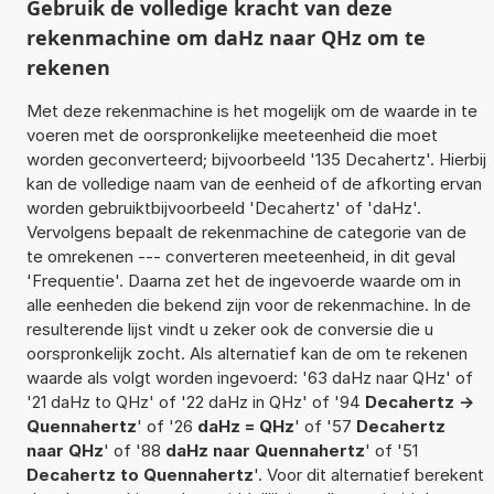
Gebruik de volledige kracht van deze
rekenmachine om daHz naar QHz om te
rekenen
Met deze rekenmachine is het mogelijk om de waarde in te
voeren met de oorspronkelijke meeteenheid die moet
worden geconverteerd; bijvoorbeeld '135 Decahertz'. Hierbij
kan de volledige naam van de eenheid of de afkorting ervan
worden gebruiktbijvoorbeeld 'Decahertz' of 'daHz'.
Vervolgens bepaalt de rekenmachine de categorie van de
te omrekenen --- converteren meeteenheid, in dit geval
'Frequentie'. Daarna zet het de ingevoerde waarde om in
alle eenheden die bekend zijn voor de rekenmachine. In de
resulterende lijst vindt u zeker ook de conversie die u
oorspronkelijk zocht. Als alternatief kan de om te rekenen
waarde als volgt worden ingevoerd: '63 daHz naar QHz' of
'21 daHz to QHz' of '22 daHz in QHz' of '94
Decahertz ->
Quennahertz
' of '26
daHz = QHz
' of '57
Decahertz
naar QHz
' of '88
daHz naar Quennahertz
' of '51
Decahertz to Quennahertz
'. Voor dit alternatief berekent