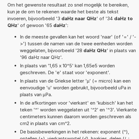
Om het gewenste resultaat zo snel mogelijk te bereiken,
kun je de om te rekenen waarde het beste als tekst
invoeren, bijvoorbeeld '3
daHz naar QHz
' of '34
daHz to
QHz
' of gewoon '65
daHz
':
In de meeste gevallen kan het woord 'naar' (of '=' / '-
>') tussen de namen van de twee eenheden worden
weggelaten, bijvoorbeeld '28
daHz QHz
' in plaats van
'96 daHz naar QHz'.
In plaats van '1,65 x 10^5' kan 1,65e5 worden
geschreven. De 'e' staat voor 'exponent'.
In plaats van de Griekse letter 'µ' (= micro) kan een
eenvoudige 'u' worden gebruikt, bijvoorbeeld uPa in
plaats van µPa.
In de afkortingen voor 'vierkant' en 'kubisch' kan het
teken '^' worden weggelaten uit '^2' en '^3'. Vierkante
centimeters kunnen daarom worden geschreven als
cm2 in plaats van cm^2.
De basisbewerkingen in het rekenen: exponent (^),
optellen (+), vierkantswortel (√), haakjes, delen (/, :,