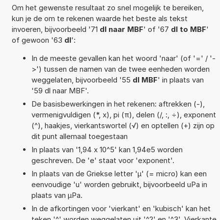
Om het gewenste resultaat zo snel mogelijk te bereiken,
kun je de om te rekenen waarde het beste als tekst
invoeren, bijvoorbeeld '71
dl naar MBF
' of '67
dl to MBF
'
of gewoon '63
dl
':
In de meeste gevallen kan het woord 'naar' (of '=' / '-
>') tussen de namen van de twee eenheden worden
weggelaten, bijvoorbeeld '55
dl MBF
' in plaats van
'59 dl naar MBF'.
De basisbewerkingen in het rekenen: aftrekken (-),
vermenigvuldigen (*, x), pi (π), delen (/, :, ÷), exponent
(^), haakjes, vierkantswortel (√) en optellen (+) zijn op
dit punt allemaal toegestaan
In plaats van '1,94 x 10^5' kan 1,94e5 worden
geschreven. De 'e' staat voor 'exponent'.
In plaats van de Griekse letter 'µ' (= micro) kan een
eenvoudige 'u' worden gebruikt, bijvoorbeeld uPa in
plaats van µPa.
In de afkortingen voor 'vierkant' en 'kubisch' kan het
teken '^' worden weggelaten uit '^2' en '^3'. Vierkante