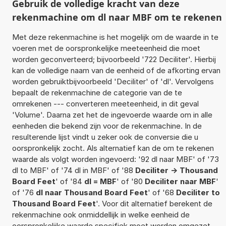
Gebruik de volledige kracht van deze
rekenmachine om dl naar MBF om te rekenen
Met deze rekenmachine is het mogelijk om de waarde in te
voeren met de oorspronkelijke meeteenheid die moet
worden geconverteerd; bijvoorbeeld '722 Deciliter'. Hierbij
kan de volledige naam van de eenheid of de afkorting ervan
worden gebruiktbijvoorbeeld 'Deciliter' of 'dl'. Vervolgens
bepaalt de rekenmachine de categorie van de te
omrekenen --- converteren meeteenheid, in dit geval
'Volume'. Daarna zet het de ingevoerde waarde om in alle
eenheden die bekend zijn voor de rekenmachine. In de
resulterende lijst vindt u zeker ook de conversie die u
oorspronkelijk zocht. Als alternatief kan de om te rekenen
waarde als volgt worden ingevoerd: '92 dl naar MBF' of '73
dl to MBF' of '74 dl in MBF' of '88
Deciliter -> Thousand
Board Feet
' of '84
dl = MBF
' of '80
Deciliter naar MBF
'
of '76
dl naar Thousand Board Feet
' of '68
Deciliter to
Thousand Board Feet
'. Voor dit alternatief berekent de
rekenmachine ook onmiddellijk in welke eenheid de
oorspronkelijke waarde specifiek moet worden omgezet.