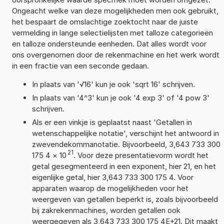
Ongeacht welke van deze mogelijkheden men ook gebruikt,
het bespaart de omslachtige zoektocht naar de juiste
vermelding in lange selectielijsten met talloze categorieën
en talloze ondersteunde eenheden. Dat alles wordt voor
ons overgenomen door de rekenmachine en het werk wordt
in een fractie van een seconde gedaan.
In plaats van '√16' kun je ook 'sqrt 16' schrijven.
In plaats van '4^3' kun je ook '4 exp 3' of '4 pow 3'
schrijven.
Als er een vinkje is geplaatst naast 'Getallen in
wetenschappelijke notatie', verschijnt het antwoord in
zwevendekommanotatie. Bijvoorbeeld, 3,643 733 300
21
175 4
×
10
. Voor deze presentatievorm wordt het
getal gesegmenteerd in een exponent, hier 21, en het
eigenlijke getal, hier 3,643 733 300 175 4. Voor
apparaten waarop de mogelijkheden voor het
weergeven van getallen beperkt is, zoals bijvoorbeeld
bij zakrekenmachines, worden getallen ook
weergegeven als 3,643 733 300 175 4E+21. Dit maakt