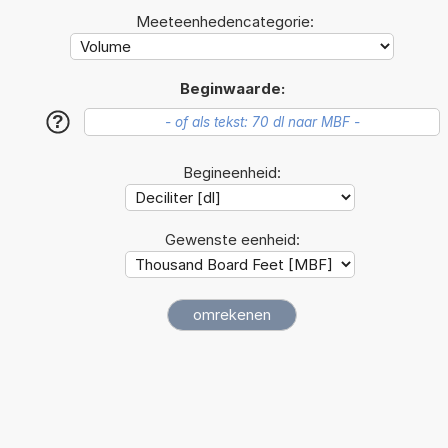
Meeteenhedencategorie:
Beginwaarde:
?
Begineenheid:
Gewenste eenheid: