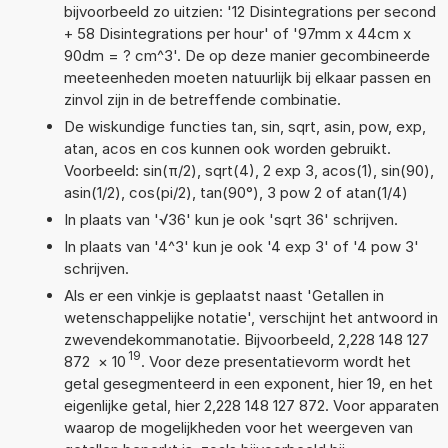
bijvoorbeeld zo uitzien: '12 Disintegrations per second
+ 58 Disintegrations per hour' of '97mm x 44cm x
90dm = ? cm^3'. De op deze manier gecombineerde
meeteenheden moeten natuurlijk bij elkaar passen en
zinvol zijn in de betreffende combinatie.
De wiskundige functies tan, sin, sqrt, asin, pow, exp,
atan, acos en cos kunnen ook worden gebruikt.
Voorbeeld: sin(π/2), sqrt(4), 2 exp 3, acos(1), sin(90),
asin(1/2), cos(pi/2), tan(90°), 3 pow 2 of atan(1/4)
In plaats van '√36' kun je ook 'sqrt 36' schrijven.
In plaats van '4^3' kun je ook '4 exp 3' of '4 pow 3'
schrijven.
Als er een vinkje is geplaatst naast 'Getallen in
wetenschappelijke notatie', verschijnt het antwoord in
zwevendekommanotatie. Bijvoorbeeld, 2,228 148 127
19
872
×
10
. Voor deze presentatievorm wordt het
getal gesegmenteerd in een exponent, hier 19, en het
eigenlijke getal, hier 2,228 148 127 872. Voor apparaten
waarop de mogelijkheden voor het weergeven van