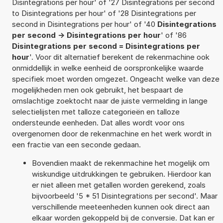
Disintegrations per hour' of '27 Disintegrations per second
to Disintegrations per hour' of '28 Disintegrations per
second in Disintegrations per hour' of '40
Disintegrations
per second -> Disintegrations per hour
' of '86
Disintegrations per second = Disintegrations per
hour
'. Voor dit alternatief berekent de rekenmachine ook
onmiddellijk in welke eenheid de oorspronkelijke waarde
specifiek moet worden omgezet. Ongeacht welke van deze
mogelijkheden men ook gebruikt, het bespaart de
omslachtige zoektocht naar de juiste vermelding in lange
selectielijsten met talloze categorieën en talloze
ondersteunde eenheden. Dat alles wordt voor ons
overgenomen door de rekenmachine en het werk wordt in
een fractie van een seconde gedaan.
Bovendien maakt de rekenmachine het mogelijk om
wiskundige uitdrukkingen te gebruiken. Hierdoor kan
er niet alleen met getallen worden gerekend, zoals
bijvoorbeeld '5 * 51 Disintegrations per second'. Maar
verschillende meeteenheden kunnen ook direct aan
elkaar worden gekoppeld bij de conversie. Dat kan er