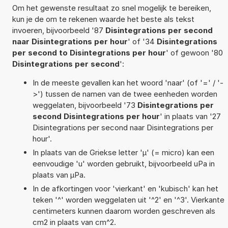
Om het gewenste resultaat zo snel mogelijk te bereiken,
kun je de om te rekenen waarde het beste als tekst
invoeren, bijvoorbeeld '87
Disintegrations per second
naar Disintegrations per hour
' of '34
Disintegrations
per second to Disintegrations per hour
' of gewoon '80
Disintegrations per second
':
In de meeste gevallen kan het woord 'naar' (of '=' / '-
>') tussen de namen van de twee eenheden worden
weggelaten, bijvoorbeeld '73
Disintegrations per
second Disintegrations per hour
' in plaats van '27
Disintegrations per second naar Disintegrations per
hour'.
In plaats van de Griekse letter 'µ' (= micro) kan een
eenvoudige 'u' worden gebruikt, bijvoorbeeld uPa in
plaats van µPa.
In de afkortingen voor 'vierkant' en 'kubisch' kan het
teken '^' worden weggelaten uit '^2' en '^3'. Vierkante
centimeters kunnen daarom worden geschreven als
cm2 in plaats van cm^2.