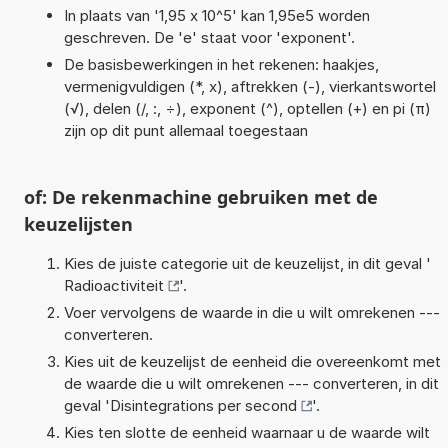
In plaats van '1,95 x 10^5' kan 1,95e5 worden
geschreven. De 'e' staat voor 'exponent'.
De basisbewerkingen in het rekenen: haakjes,
vermenigvuldigen (*, x), aftrekken (-), vierkantswortel
(√), delen (/, :, ÷), exponent (^), optellen (+) en pi (π)
zijn op dit punt allemaal toegestaan
of: De rekenmachine gebruiken met de
keuzelijsten
Kies de juiste categorie uit de keuzelijst, in dit geval '
Radioactiviteit
'.
Voer vervolgens de waarde in die u wilt omrekenen ---
converteren.
Kies uit de keuzelijst de eenheid die overeenkomt met
de waarde die u wilt omrekenen --- converteren, in dit
geval '
Disintegrations per second
'.
Kies ten slotte de eenheid waarnaar u de waarde wilt