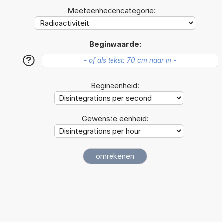
Meeteenhedencategorie:
Beginwaarde:
?
Begineenheid:
Gewenste eenheid: