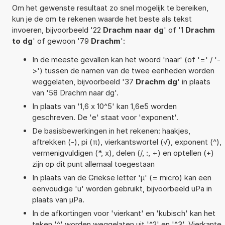
Om het gewenste resultaat zo snel mogelijk te bereiken,
kun je de om te rekenen waarde het beste als tekst
invoeren, bijvoorbeeld '22
Drachm naar dg
' of '1
Drachm
to dg
' of gewoon '79
Drachm
':
In de meeste gevallen kan het woord 'naar' (of '=' / '-
>') tussen de namen van de twee eenheden worden
weggelaten, bijvoorbeeld '37
Drachm dg
' in plaats
van '58 Drachm naar dg'.
In plaats van '1,6 x 10^5' kan 1,6e5 worden
geschreven. De 'e' staat voor 'exponent'.
De basisbewerkingen in het rekenen: haakjes,
aftrekken (-), pi (π), vierkantswortel (√), exponent (^),
vermenigvuldigen (*, x), delen (/, :, ÷) en optellen (+)
zijn op dit punt allemaal toegestaan
In plaats van de Griekse letter 'µ' (= micro) kan een
eenvoudige 'u' worden gebruikt, bijvoorbeeld uPa in
plaats van µPa.
In de afkortingen voor 'vierkant' en 'kubisch' kan het
teken '^' worden weggelaten uit '^2' en '^3'. Vierkante