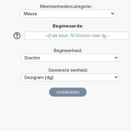
Meeteenhedencategorie:
Beginwaarde:
?
Begineenheid:
Gewenste eenheid: