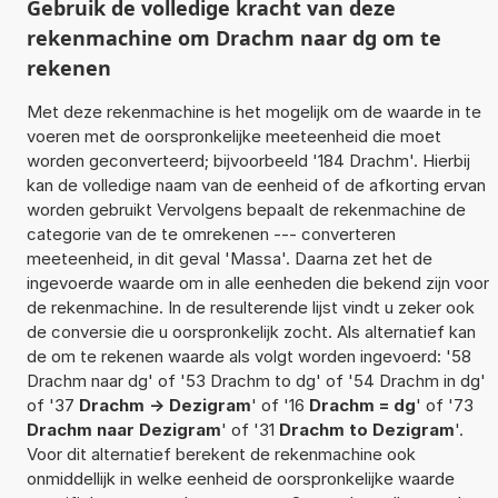
Gebruik de volledige kracht van deze
rekenmachine om Drachm naar dg om te
rekenen
Met deze rekenmachine is het mogelijk om de waarde in te
voeren met de oorspronkelijke meeteenheid die moet
worden geconverteerd; bijvoorbeeld '184 Drachm'. Hierbij
kan de volledige naam van de eenheid of de afkorting ervan
worden gebruikt Vervolgens bepaalt de rekenmachine de
categorie van de te omrekenen --- converteren
meeteenheid, in dit geval 'Massa'. Daarna zet het de
ingevoerde waarde om in alle eenheden die bekend zijn voor
de rekenmachine. In de resulterende lijst vindt u zeker ook
de conversie die u oorspronkelijk zocht. Als alternatief kan
de om te rekenen waarde als volgt worden ingevoerd: '58
Drachm naar dg' of '53 Drachm to dg' of '54 Drachm in dg'
of '37
Drachm -> Dezigram
' of '16
Drachm = dg
' of '73
Drachm naar Dezigram
' of '31
Drachm to Dezigram
'.
Voor dit alternatief berekent de rekenmachine ook
onmiddellijk in welke eenheid de oorspronkelijke waarde