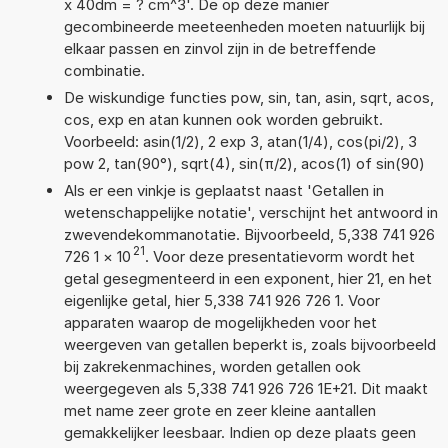
x 40dm = ? cm^3'. De op deze manier
gecombineerde meeteenheden moeten natuurlijk bij
elkaar passen en zinvol zijn in de betreffende
combinatie.
De wiskundige functies pow, sin, tan, asin, sqrt, acos,
cos, exp en atan kunnen ook worden gebruikt.
Voorbeeld: asin(1/2), 2 exp 3, atan(1/4), cos(pi/2), 3
pow 2, tan(90°), sqrt(4), sin(π/2), acos(1) of sin(90)
Als er een vinkje is geplaatst naast 'Getallen in
wetenschappelijke notatie', verschijnt het antwoord in
zwevendekommanotatie. Bijvoorbeeld, 5,338 741 926
21
726 1
×
10
. Voor deze presentatievorm wordt het
getal gesegmenteerd in een exponent, hier 21, en het
eigenlijke getal, hier 5,338 741 926 726 1. Voor
apparaten waarop de mogelijkheden voor het
weergeven van getallen beperkt is, zoals bijvoorbeeld
bij zakrekenmachines, worden getallen ook
weergegeven als 5,338 741 926 726 1E+21. Dit maakt
met name zeer grote en zeer kleine aantallen
gemakkelijker leesbaar. Indien op deze plaats geen