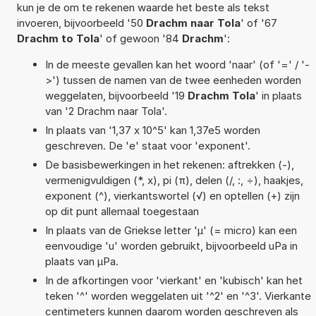
kun je de om te rekenen waarde het beste als tekst
invoeren, bijvoorbeeld '50
Drachm naar Tola
' of '67
Drachm to Tola
' of gewoon '84
Drachm
':
In de meeste gevallen kan het woord 'naar' (of '=' / '-
>') tussen de namen van de twee eenheden worden
weggelaten, bijvoorbeeld '19
Drachm Tola
' in plaats
van '2 Drachm naar Tola'.
In plaats van '1,37 x 10^5' kan 1,37e5 worden
geschreven. De 'e' staat voor 'exponent'.
De basisbewerkingen in het rekenen: aftrekken (-),
vermenigvuldigen (*, x), pi (π), delen (/, :, ÷), haakjes,
exponent (^), vierkantswortel (√) en optellen (+) zijn
op dit punt allemaal toegestaan
In plaats van de Griekse letter 'µ' (= micro) kan een
eenvoudige 'u' worden gebruikt, bijvoorbeeld uPa in
plaats van µPa.
In de afkortingen voor 'vierkant' en 'kubisch' kan het
teken '^' worden weggelaten uit '^2' en '^3'. Vierkante
centimeters kunnen daarom worden geschreven als