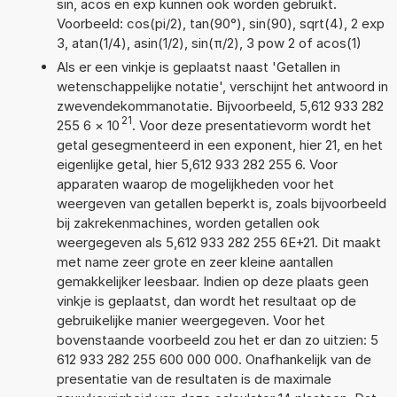
sin, acos en exp kunnen ook worden gebruikt.
Voorbeeld: cos(pi/2), tan(90°), sin(90), sqrt(4), 2 exp
3, atan(1/4), asin(1/2), sin(π/2), 3 pow 2 of acos(1)
Als er een vinkje is geplaatst naast 'Getallen in
wetenschappelijke notatie', verschijnt het antwoord in
zwevendekommanotatie. Bijvoorbeeld, 5,612 933 282
21
255 6
×
10
. Voor deze presentatievorm wordt het
getal gesegmenteerd in een exponent, hier 21, en het
eigenlijke getal, hier 5,612 933 282 255 6. Voor
apparaten waarop de mogelijkheden voor het
weergeven van getallen beperkt is, zoals bijvoorbeeld
bij zakrekenmachines, worden getallen ook
weergegeven als 5,612 933 282 255 6E+21. Dit maakt
met name zeer grote en zeer kleine aantallen
gemakkelijker leesbaar. Indien op deze plaats geen
vinkje is geplaatst, dan wordt het resultaat op de
gebruikelijke manier weergegeven. Voor het
bovenstaande voorbeeld zou het er dan zo uitzien: 5
612 933 282 255 600 000 000. Onafhankelijk van de
presentatie van de resultaten is de maximale