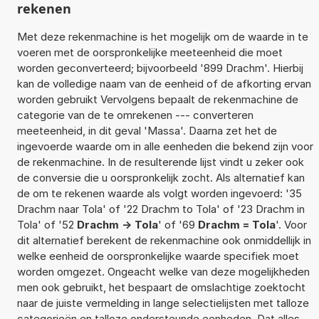
rekenen
Met deze rekenmachine is het mogelijk om de waarde in te
voeren met de oorspronkelijke meeteenheid die moet
worden geconverteerd; bijvoorbeeld '899 Drachm'. Hierbij
kan de volledige naam van de eenheid of de afkorting ervan
worden gebruikt Vervolgens bepaalt de rekenmachine de
categorie van de te omrekenen --- converteren
meeteenheid, in dit geval 'Massa'. Daarna zet het de
ingevoerde waarde om in alle eenheden die bekend zijn voor
de rekenmachine. In de resulterende lijst vindt u zeker ook
de conversie die u oorspronkelijk zocht. Als alternatief kan
de om te rekenen waarde als volgt worden ingevoerd: '35
Drachm naar Tola' of '22 Drachm to Tola' of '23 Drachm in
Tola' of '52
Drachm -> Tola
' of '69
Drachm = Tola
'. Voor
dit alternatief berekent de rekenmachine ook onmiddellijk in
welke eenheid de oorspronkelijke waarde specifiek moet
worden omgezet. Ongeacht welke van deze mogelijkheden
men ook gebruikt, het bespaart de omslachtige zoektocht
naar de juiste vermelding in lange selectielijsten met talloze
categorieën en talloze ondersteunde eenheden. Dat alles