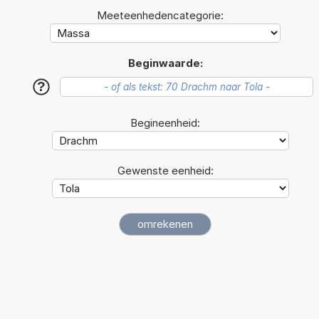
Meeteenhedencategorie:
Beginwaarde:
?
Begineenheid:
Gewenste eenheid: