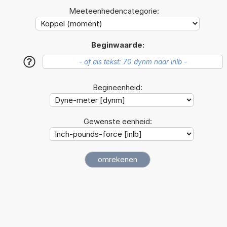
Meeteenhedencategorie:
Beginwaarde:
?
Begineenheid:
Gewenste eenheid: