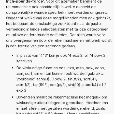
Inch-pounds-force
'. Voor dit alternatief berekent de
rekenmachine ook onmiddellijk in welke eenheid de
oorspronkelijke waarde specifiek moet worden omgezet.
Ongeacht welke van deze mogelijkheden men ook gebruikt,
het bespaart de omslachtige zoektocht naar de juiste
vermelding in lange selectielijsten met talloze categorieën
en talloze ondersteunde eenheden. Dat alles wordt voor
ons overgenomen door de rekenmachine en het werk wordt
in een fractie van een seconde gedaan.
In plaats van '4^3' kun je ook '4 exp 3' of '4 pow 3'
schrijven.
De wiskundige functies cos, exp, atan, pow, acos,
asin, sqrt, sin en tan kunnen ook worden gebruikt.
Voorbeeld: acos(1), 3 pow 2, sin(π/2), sqrt(4),
asin(1/2), tan(90°), cos(pi/2), sin(90), atan(1/4) of 2
exp 3
Bovendien maakt de rekenmachine het mogelijk om
wiskundige uitdrukkingen te gebruiken. Hierdoor kan
er niet alleen met getallen worden gerekend, zoals
bijvoorbeeld '21 * 53 dynm'. Maar verschillende