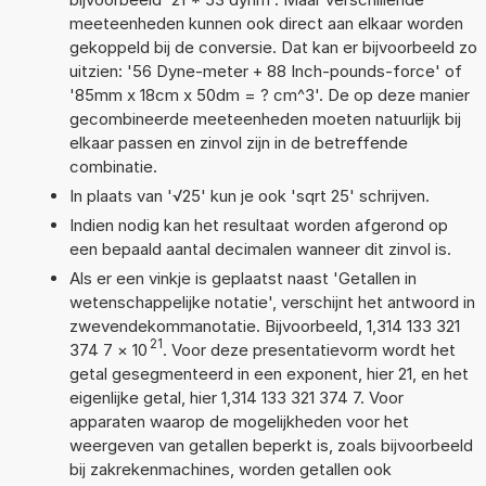
meeteenheden kunnen ook direct aan elkaar worden
gekoppeld bij de conversie. Dat kan er bijvoorbeeld zo
uitzien: '56 Dyne-meter + 88 Inch-pounds-force' of
'85mm x 18cm x 50dm = ? cm^3'. De op deze manier
gecombineerde meeteenheden moeten natuurlijk bij
elkaar passen en zinvol zijn in de betreffende
combinatie.
In plaats van '√25' kun je ook 'sqrt 25' schrijven.
Indien nodig kan het resultaat worden afgerond op
een bepaald aantal decimalen wanneer dit zinvol is.
Als er een vinkje is geplaatst naast 'Getallen in
wetenschappelijke notatie', verschijnt het antwoord in
zwevendekommanotatie. Bijvoorbeeld, 1,314 133 321
21
374 7
×
10
. Voor deze presentatievorm wordt het
getal gesegmenteerd in een exponent, hier 21, en het
eigenlijke getal, hier 1,314 133 321 374 7. Voor
apparaten waarop de mogelijkheden voor het
weergeven van getallen beperkt is, zoals bijvoorbeeld
bij zakrekenmachines, worden getallen ook