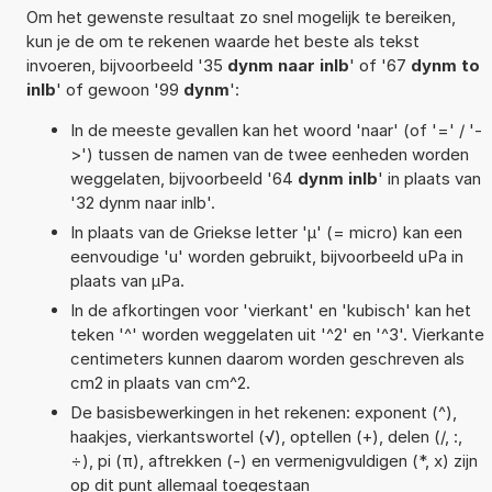
Om het gewenste resultaat zo snel mogelijk te bereiken,
kun je de om te rekenen waarde het beste als tekst
invoeren, bijvoorbeeld '35
dynm naar inlb
' of '67
dynm to
inlb
' of gewoon '99
dynm
':
In de meeste gevallen kan het woord 'naar' (of '=' / '-
>') tussen de namen van de twee eenheden worden
weggelaten, bijvoorbeeld '64
dynm inlb
' in plaats van
'32 dynm naar inlb'.
In plaats van de Griekse letter 'µ' (= micro) kan een
eenvoudige 'u' worden gebruikt, bijvoorbeeld uPa in
plaats van µPa.
In de afkortingen voor 'vierkant' en 'kubisch' kan het
teken '^' worden weggelaten uit '^2' en '^3'. Vierkante
centimeters kunnen daarom worden geschreven als
cm2 in plaats van cm^2.
De basisbewerkingen in het rekenen: exponent (^),
haakjes, vierkantswortel (√), optellen (+), delen (/, :,
÷), pi (π), aftrekken (-) en vermenigvuldigen (*, x) zijn
op dit punt allemaal toegestaan