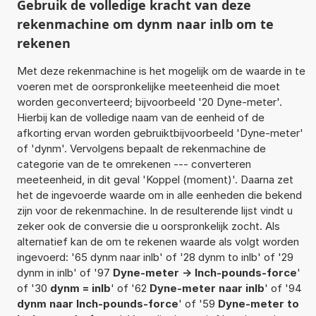
Gebruik de volledige kracht van deze
rekenmachine om dynm naar inlb om te
rekenen
Met deze rekenmachine is het mogelijk om de waarde in te
voeren met de oorspronkelijke meeteenheid die moet
worden geconverteerd; bijvoorbeeld '20 Dyne-meter'.
Hierbij kan de volledige naam van de eenheid of de
afkorting ervan worden gebruiktbijvoorbeeld 'Dyne-meter'
of 'dynm'. Vervolgens bepaalt de rekenmachine de
categorie van de te omrekenen --- converteren
meeteenheid, in dit geval 'Koppel (moment)'. Daarna zet
het de ingevoerde waarde om in alle eenheden die bekend
zijn voor de rekenmachine. In de resulterende lijst vindt u
zeker ook de conversie die u oorspronkelijk zocht. Als
alternatief kan de om te rekenen waarde als volgt worden
ingevoerd: '65 dynm naar inlb' of '28 dynm to inlb' of '29
dynm in inlb' of '97
Dyne-meter -> Inch-pounds-force
'
of '30
dynm = inlb
' of '62
Dyne-meter naar inlb
' of '94
dynm naar Inch-pounds-force
' of '59
Dyne-meter to