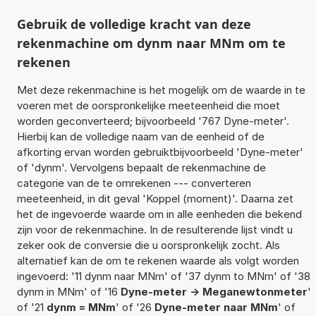
Gebruik de volledige kracht van deze
rekenmachine om dynm naar MNm om te
rekenen
Met deze rekenmachine is het mogelijk om de waarde in te
voeren met de oorspronkelijke meeteenheid die moet
worden geconverteerd; bijvoorbeeld '767 Dyne-meter'.
Hierbij kan de volledige naam van de eenheid of de
afkorting ervan worden gebruiktbijvoorbeeld 'Dyne-meter'
of 'dynm'. Vervolgens bepaalt de rekenmachine de
categorie van de te omrekenen --- converteren
meeteenheid, in dit geval 'Koppel (moment)'. Daarna zet
het de ingevoerde waarde om in alle eenheden die bekend
zijn voor de rekenmachine. In de resulterende lijst vindt u
zeker ook de conversie die u oorspronkelijk zocht. Als
alternatief kan de om te rekenen waarde als volgt worden
ingevoerd: '11 dynm naar MNm' of '37 dynm to MNm' of '38
dynm in MNm' of '16
Dyne-meter -> Meganewtonmeter
'
of '21
dynm = MNm
' of '26
Dyne-meter naar MNm
' of