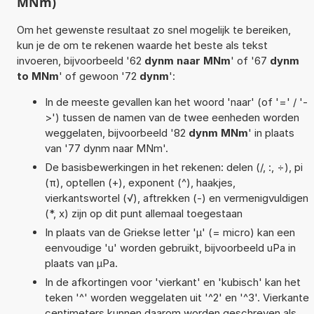
MNm)
Om het gewenste resultaat zo snel mogelijk te bereiken,
kun je de om te rekenen waarde het beste als tekst
invoeren, bijvoorbeeld '62
dynm naar MNm
' of '67
dynm
to MNm
' of gewoon '72
dynm
':
In de meeste gevallen kan het woord 'naar' (of '=' / '-
>') tussen de namen van de twee eenheden worden
weggelaten, bijvoorbeeld '82
dynm MNm
' in plaats
van '77 dynm naar MNm'.
De basisbewerkingen in het rekenen: delen (/, :, ÷), pi
(π), optellen (+), exponent (^), haakjes,
vierkantswortel (√), aftrekken (-) en vermenigvuldigen
(*, x) zijn op dit punt allemaal toegestaan
In plaats van de Griekse letter 'µ' (= micro) kan een
eenvoudige 'u' worden gebruikt, bijvoorbeeld uPa in
plaats van µPa.
In de afkortingen voor 'vierkant' en 'kubisch' kan het
teken '^' worden weggelaten uit '^2' en '^3'. Vierkante
centimeters kunnen daarom worden geschreven als