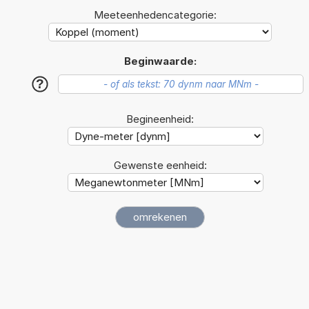
Meeteenhedencategorie:
Beginwaarde:
?
Begineenheid:
Gewenste eenheid: