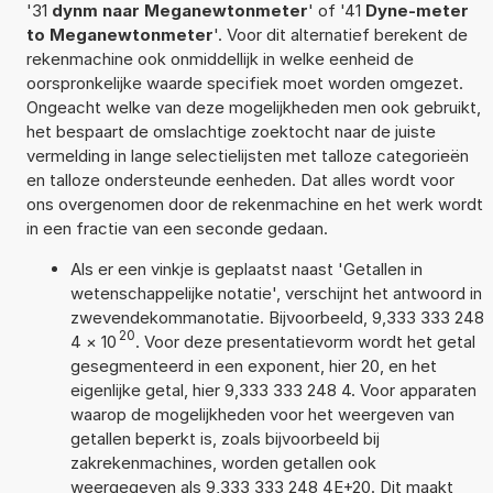
'31
dynm naar Meganewtonmeter
' of '41
Dyne-meter
to Meganewtonmeter
'. Voor dit alternatief berekent de
rekenmachine ook onmiddellijk in welke eenheid de
oorspronkelijke waarde specifiek moet worden omgezet.
Ongeacht welke van deze mogelijkheden men ook gebruikt,
het bespaart de omslachtige zoektocht naar de juiste
vermelding in lange selectielijsten met talloze categorieën
en talloze ondersteunde eenheden. Dat alles wordt voor
ons overgenomen door de rekenmachine en het werk wordt
in een fractie van een seconde gedaan.
Als er een vinkje is geplaatst naast 'Getallen in
wetenschappelijke notatie', verschijnt het antwoord in
zwevendekommanotatie. Bijvoorbeeld, 9,333 333 248
20
4
×
10
. Voor deze presentatievorm wordt het getal
gesegmenteerd in een exponent, hier 20, en het
eigenlijke getal, hier 9,333 333 248 4. Voor apparaten
waarop de mogelijkheden voor het weergeven van
getallen beperkt is, zoals bijvoorbeeld bij
zakrekenmachines, worden getallen ook
weergegeven als 9,333 333 248 4E+20. Dit maakt