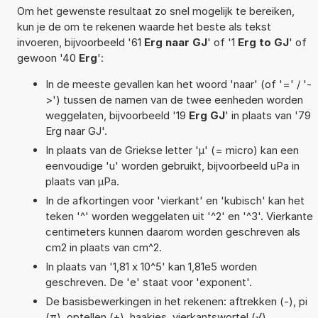
Om het gewenste resultaat zo snel mogelijk te bereiken,
kun je de om te rekenen waarde het beste als tekst
invoeren, bijvoorbeeld '61
Erg naar GJ
' of '1
Erg to GJ
' of
gewoon '40
Erg
':
In de meeste gevallen kan het woord 'naar' (of '=' / '-
>') tussen de namen van de twee eenheden worden
weggelaten, bijvoorbeeld '19
Erg GJ
' in plaats van '79
Erg naar GJ'.
In plaats van de Griekse letter 'µ' (= micro) kan een
eenvoudige 'u' worden gebruikt, bijvoorbeeld uPa in
plaats van µPa.
In de afkortingen voor 'vierkant' en 'kubisch' kan het
teken '^' worden weggelaten uit '^2' en '^3'. Vierkante
centimeters kunnen daarom worden geschreven als
cm2 in plaats van cm^2.
In plaats van '1,81 x 10^5' kan 1,81e5 worden
geschreven. De 'e' staat voor 'exponent'.
De basisbewerkingen in het rekenen: aftrekken (-), pi
(π), optellen (+), haakjes, vierkantswortel (√),