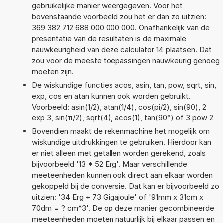
gebruikelijke manier weergegeven. Voor het
bovenstaande voorbeeld zou het er dan zo uitzien:
369 382 712 688 000 000 000. Onafhankelijk van de
presentatie van de resultaten is de maximale
nauwkeurigheid van deze calculator 14 plaatsen. Dat
zou voor de meeste toepassingen nauwkeurig genoeg
moeten zijn.
De wiskundige functies acos, asin, tan, pow, sqrt, sin,
exp, cos en atan kunnen ook worden gebruikt.
Voorbeeld: asin(1/2), atan(1/4), cos(pi/2), sin(90), 2
exp 3, sin(π/2), sqrt(4), acos(1), tan(90°) of 3 pow 2
Bovendien maakt de rekenmachine het mogelijk om
wiskundige uitdrukkingen te gebruiken. Hierdoor kan
er niet alleen met getallen worden gerekend, zoals
bijvoorbeeld '13 * 52 Erg'. Maar verschillende
meeteenheden kunnen ook direct aan elkaar worden
gekoppeld bij de conversie. Dat kan er bijvoorbeeld zo
uitzien: '34 Erg + 73 Gigajoule' of '91mm x 31cm x
70dm = ? cm^3'. De op deze manier gecombineerde
meeteenheden moeten natuurlijk bij elkaar passen en