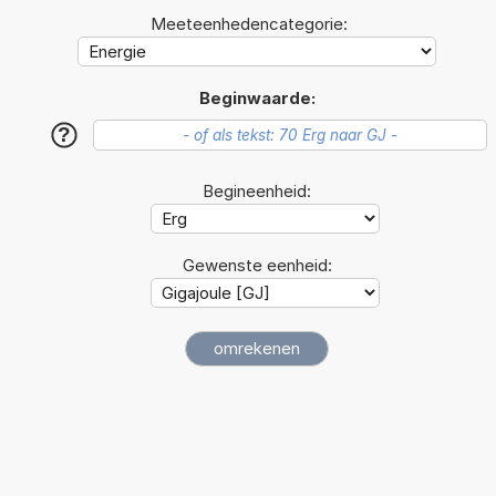
Meeteenhedencategorie:
Beginwaarde:
?
Begineenheid:
Gewenste eenheid: