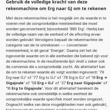
Gebruik de volledige kracht van deze
rekenmachine om Erg naar GJ om te rekenen
Met deze rekenmachine is het mogelijk om de waarde in te
voeren met de oorspronkelijke meeteenheid die moet
worden geconverteerd; bijvoorbeeld '880 Erg'. Hierbij kan
de volledige naam van de eenheid of de afkorting ervan
worden gebruikt Vervolgens bepaalt de rekenmachine de
categorie van de te omrekenen --- converteren
meeteenheid, in dit geval 'Energie'. Daarna zet het de
ingevoerde waarde om in alle eenheden die bekend zijn voor
de rekenmachine. In de resulterende lijst vindt u zeker ook
de conversie die u oorspronkelijk zocht. Als alternatief kan
de om te rekenen waarde als volgt worden ingevoerd: '79
Erg naar GJ' of '77 Erg to GJ' of '78 Erg in GJ' of '19
Erg ->
Gigajoule
' of '58
Erg = GJ
' of '37
Erg naar Gigajoule
' of
'16
Erg to Gigajoule
'. Voor dit alternatief berekent de
rekenmachine ook onmiddellijk in welke eenheid de
oorspronkelijke waarde specifiek moet worden omgezet.
Ongeacht welke van deze mogelijkheden men ook gebruikt,
het bespaart de omslachtige zoektocht naar de juiste