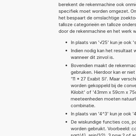
berekent de rekenmachine ook onmidd
specifiek moet worden omgezet. On
het bespaart de omslachtige zoektoch
talloze categorieën en talloze ond
door de rekenmachine en het werk w
In plaats van '√25' kun je ook 's
Indien nodig kan het resultaat
wanneer dit zinvol is.
Bovendien maakt de rekenmachi
gebruiken. Hierdoor kan er nie
'11 * 27 Exabit SI'. Maar vers
worden gekoppeld bij de convers
Kilobit' of '43mm x 59cm x 7
meeteenheden moeten natuurlijk
combinatie.
In plaats van '4^3' kun je ook '
De wiskundige functies cos, pow
worden gebruikt. Voorbeeld: cos(
sqrt(4), asin(1/2), 3 pow 2 of a