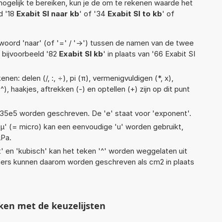
ogelijk te bereiken, kun je de om te rekenen waarde het
d '18
Exabit SI naar kb
' of '34
Exabit SI to kb
' of
woord 'naar' (of '=' / '->') tussen de namen van de twee
bijvoorbeeld '82
Exabit SI kb
' in plaats van '66 Exabit SI
en: delen (/, :, ÷), pi (π), vermenigvuldigen (*, x),
), haakjes, aftrekken (-) en optellen (+) zijn op dit punt
 1,35e5 worden geschreven. De 'e' staat voor 'exponent'.
 'µ' (= micro) kan een eenvoudige 'u' worden gebruikt,
µPa.
t' en 'kubisch' kan het teken '^' worden weggelaten uit
eters kunnen daarom worden geschreven als cm2 in plaats
ken met de keuzelijsten