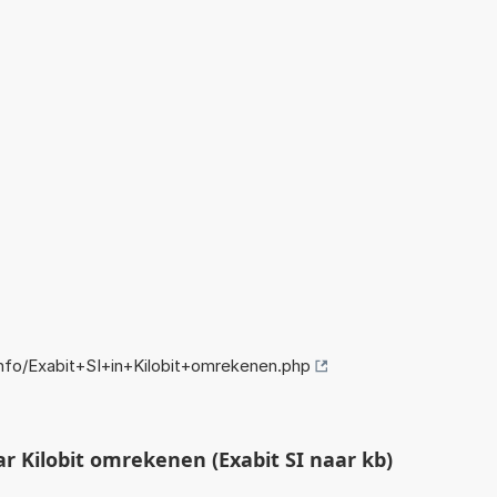
fo/Exabit+SI+in+Kilobit+omrekenen.php
r Kilobit omrekenen (Exabit SI naar kb)