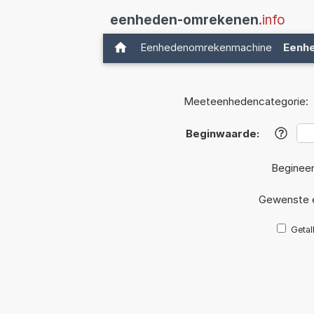
eenheden-omrekenen
.info
Eenhedenomrekenmachine
Eenh
Meeteenhedencategorie:
Beginwaarde:
?
Beginee
Gewenste 
Getal