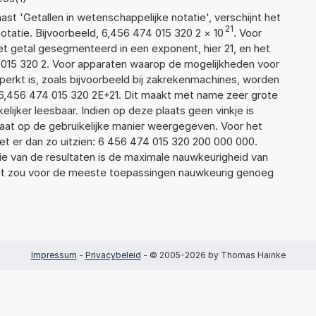
aast 'Getallen in wetenschappelijke notatie', verschijnt het
21
atie. Bijvoorbeeld, 6,456 474 015 320 2
×
10
. Voor
t getal gesegmenteerd in een exponent, hier 21, en het
74 015 320 2. Voor apparaten waarop de mogelijkheden voor
erkt is, zoals bijvoorbeeld bij zakrekenmachines, worden
6,456 474 015 320 2E+21. Dit maakt met name zeer grote
elijker leesbaar. Indien op deze plaats geen vinkje is
taat op de gebruikelijke manier weergegeven. Voor het
t er dan zo uitzien: 6 456 474 015 320 200 000 000.
ie van de resultaten is de maximale nauwkeurigheid van
Dat zou voor de meeste toepassingen nauwkeurig genoeg
Impressum
-
Privacybeleid
- © 2005-2026 by Thomas Hainke