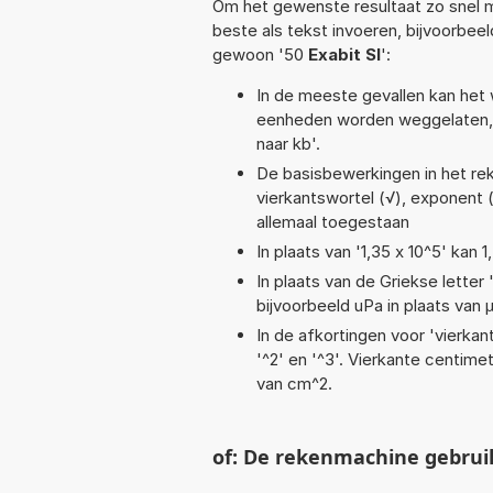
Om het gewenste resultaat zo snel m
beste als tekst invoeren, bijvoorbeel
gewoon '50
Exabit SI
':
In de meeste gevallen kan het 
eenheden worden weggelaten, 
naar kb'.
De basisbewerkingen in het reken
vierkantswortel (√), exponent (^
allemaal toegestaan
In plaats van '1,35 x 10^5' kan
In plaats van de Griekse letter
bijvoorbeeld uPa in plaats van 
In de afkortingen voor 'vierkan
'^2' en '^3'. Vierkante centim
van cm^2.
of: De rekenmachine gebrui