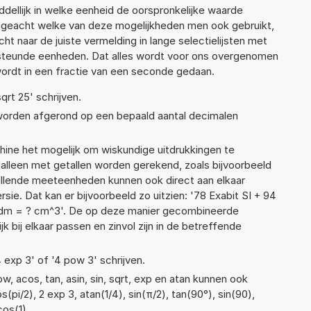
ellijk in welke eenheid de oorspronkelijke waarde
geacht welke van deze mogelijkheden men ook gebruikt,
t naar de juiste vermelding in lange selectielijsten met
ersteunde eenheden. Dat alles wordt voor ons overgenomen
ordt in een fractie van een seconde gedaan.
qrt 25' schrijven.
 worden afgerond op een bepaald aantal decimalen
ne het mogelijk om wiskundige uitdrukkingen te
t alleen met getallen worden gerekend, zoals bijvoorbeeld
chillende meeteenheden kunnen ook direct aan elkaar
ie. Dat kan er bijvoorbeeld zo uitzien: '78 Exabit SI + 94
5dm = ? cm^3'. De op deze manier gecombineerde
 bij elkaar passen en zinvol zijn in de betreffende
4 exp 3' of '4 pow 3' schrijven.
, acos, tan, asin, sin, sqrt, exp en atan kunnen ook
pi/2), 2 exp 3, atan(1/4), sin(π/2), tan(90°), sin(90),
cos(1)