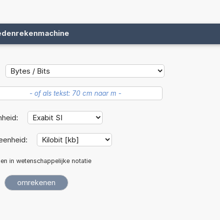
edenrekenmachine
nheid:
eenheid:
len in wetenschappelijke notatie