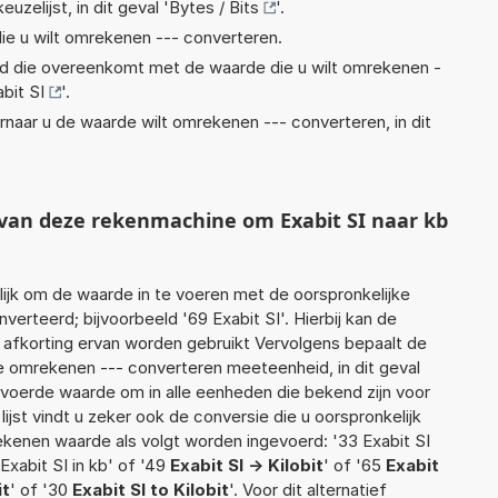
euzelijst, in dit geval '
Bytes / Bits
'.
ie u wilt omrekenen --- converteren.
eid die overeenkomt met de waarde die u wilt omrekenen -
bit SI
'.
rnaar u de waarde wilt omrekenen --- converteren, in dit
 van deze rekenmachine om Exabit SI naar kb
jk om de waarde in te voeren met de oorspronkelijke
rteerd; bijvoorbeeld '69 Exabit SI'. Hierbij kan de
 afkorting ervan worden gebruikt Vervolgens bepaalt de
 omrekenen --- converteren meeteenheid, in dit geval
gevoerde waarde om in alle eenheden die bekend zijn voor
ijst vindt u zeker ook de conversie die u oorspronkelijk
rekenen waarde als volgt worden ingevoerd: '33 Exabit SI
 Exabit SI in kb' of '49
Exabit SI -> Kilobit
' of '65
Exabit
it
' of '30
Exabit SI to Kilobit
'. Voor dit alternatief