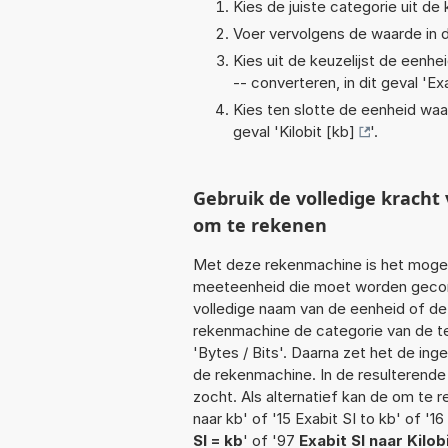
Kies de juiste categorie uit de k
Voer vervolgens de waarde in d
Kies uit de keuzelijst de eenh
-- converteren, in dit geval '
Exa
Kies ten slotte de eenheid waa
geval '
Kilobit [kb]
'.
Gebruik de volledige kracht
om te rekenen
Met deze rekenmachine is het mogeli
meeteenheid die moet worden geconve
volledige naam van de eenheid of de
rekenmachine de categorie van de te
'Bytes / Bits'. Daarna zet het de in
de rekenmachine. In de resulterende l
zocht. Als alternatief kan de om te 
naar kb' of '15 Exabit SI to kb' of '16
SI = kb
' of '97
Exabit SI naar Kilob