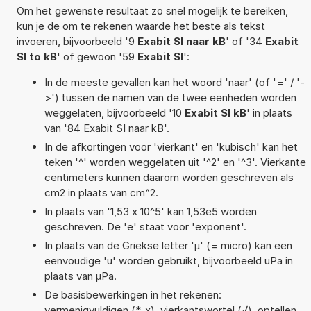
Om het gewenste resultaat zo snel mogelijk te bereiken,
kun je de om te rekenen waarde het beste als tekst
invoeren, bijvoorbeeld '9
Exabit SI naar kB
' of '34
Exabit
SI to kB
' of gewoon '59
Exabit SI
':
In de meeste gevallen kan het woord 'naar' (of '=' / '-
>') tussen de namen van de twee eenheden worden
weggelaten, bijvoorbeeld '10
Exabit SI kB
' in plaats
van '84 Exabit SI naar kB'.
In de afkortingen voor 'vierkant' en 'kubisch' kan het
teken '^' worden weggelaten uit '^2' en '^3'. Vierkante
centimeters kunnen daarom worden geschreven als
cm2 in plaats van cm^2.
In plaats van '1,53 x 10^5' kan 1,53e5 worden
geschreven. De 'e' staat voor 'exponent'.
In plaats van de Griekse letter 'µ' (= micro) kan een
eenvoudige 'u' worden gebruikt, bijvoorbeeld uPa in
plaats van µPa.
De basisbewerkingen in het rekenen:
vermenigvuldigen (*, x), vierkantswortel (√), optellen