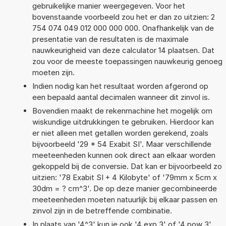
gebruikelijke manier weergegeven. Voor het
bovenstaande voorbeeld zou het er dan zo uitzien: 2
754 074 049 012 000 000 000. Onafhankelijk van de
presentatie van de resultaten is de maximale
nauwkeurigheid van deze calculator 14 plaatsen. Dat
zou voor de meeste toepassingen nauwkeurig genoeg
moeten zijn.
Indien nodig kan het resultaat worden afgerond op
een bepaald aantal decimalen wanneer dit zinvol is.
Bovendien maakt de rekenmachine het mogelijk om
wiskundige uitdrukkingen te gebruiken. Hierdoor kan
er niet alleen met getallen worden gerekend, zoals
bijvoorbeeld '29 * 54 Exabit SI'. Maar verschillende
meeteenheden kunnen ook direct aan elkaar worden
gekoppeld bij de conversie. Dat kan er bijvoorbeeld zo
uitzien: '78 Exabit SI + 4 Kilobyte' of '79mm x 5cm x
30dm = ? cm^3'. De op deze manier gecombineerde
meeteenheden moeten natuurlijk bij elkaar passen en
zinvol zijn in de betreffende combinatie.
In plaats van '4^3' kun je ook '4 exp 3' of '4 pow 3'