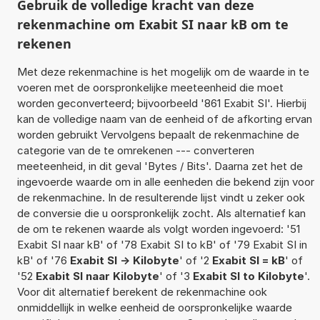
Gebruik de volledige kracht van deze
rekenmachine om Exabit SI naar kB om te
rekenen
Met deze rekenmachine is het mogelijk om de waarde in te
voeren met de oorspronkelijke meeteenheid die moet
worden geconverteerd; bijvoorbeeld '861 Exabit SI'. Hierbij
kan de volledige naam van de eenheid of de afkorting ervan
worden gebruikt Vervolgens bepaalt de rekenmachine de
categorie van de te omrekenen --- converteren
meeteenheid, in dit geval 'Bytes / Bits'. Daarna zet het de
ingevoerde waarde om in alle eenheden die bekend zijn voor
de rekenmachine. In de resulterende lijst vindt u zeker ook
de conversie die u oorspronkelijk zocht. Als alternatief kan
de om te rekenen waarde als volgt worden ingevoerd: '51
Exabit SI naar kB' of '78 Exabit SI to kB' of '79 Exabit SI in
kB' of '76
Exabit SI -> Kilobyte
' of '2
Exabit SI = kB
' of
'52
Exabit SI naar Kilobyte
' of '3
Exabit SI to Kilobyte
'.
Voor dit alternatief berekent de rekenmachine ook
onmiddellijk in welke eenheid de oorspronkelijke waarde