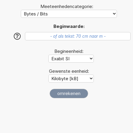
Meeteenhedencategorie:
Beginwaarde:
?
Begineenheid:
Gewenste eenheid: