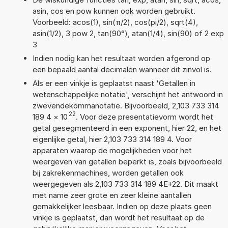
asin, cos en pow kunnen ook worden gebruikt.
Voorbeeld: acos(1), sin(π/2), cos(pi/2), sqrt(4),
asin(1/2), 3 pow 2, tan(90°), atan(1/4), sin(90) of 2 exp
3
Indien nodig kan het resultaat worden afgerond op
een bepaald aantal decimalen wanneer dit zinvol is.
Als er een vinkje is geplaatst naast 'Getallen in
wetenschappelijke notatie', verschijnt het antwoord in
zwevendekommanotatie. Bijvoorbeeld, 2,103 733 314
22
189 4
×
10
. Voor deze presentatievorm wordt het
getal gesegmenteerd in een exponent, hier 22, en het
eigenlijke getal, hier 2,103 733 314 189 4. Voor
apparaten waarop de mogelijkheden voor het
weergeven van getallen beperkt is, zoals bijvoorbeeld
bij zakrekenmachines, worden getallen ook
weergegeven als 2,103 733 314 189 4E+22. Dit maakt
met name zeer grote en zeer kleine aantallen
gemakkelijker leesbaar. Indien op deze plaats geen
vinkje is geplaatst, dan wordt het resultaat op de