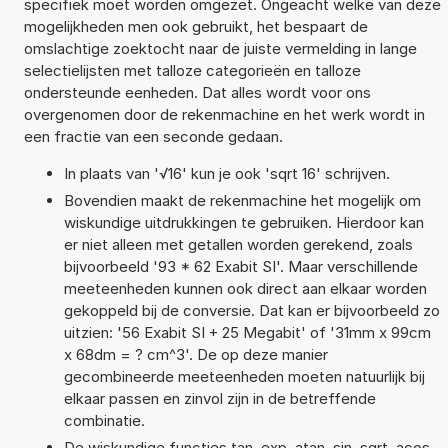
specifiek moet worden omgezet. Ongeacht welke van deze
mogelijkheden men ook gebruikt, het bespaart de
omslachtige zoektocht naar de juiste vermelding in lange
selectielijsten met talloze categorieën en talloze
ondersteunde eenheden. Dat alles wordt voor ons
overgenomen door de rekenmachine en het werk wordt in
een fractie van een seconde gedaan.
In plaats van '√16' kun je ook 'sqrt 16' schrijven.
Bovendien maakt de rekenmachine het mogelijk om
wiskundige uitdrukkingen te gebruiken. Hierdoor kan
er niet alleen met getallen worden gerekend, zoals
bijvoorbeeld '93 * 62 Exabit SI'. Maar verschillende
meeteenheden kunnen ook direct aan elkaar worden
gekoppeld bij de conversie. Dat kan er bijvoorbeeld zo
uitzien: '56 Exabit SI + 25 Megabit' of '31mm x 99cm
x 68dm = ? cm^3'. De op deze manier
gecombineerde meeteenheden moeten natuurlijk bij
elkaar passen en zinvol zijn in de betreffende
combinatie.
De wiskundige functies tan, exp, atan, sin, sqrt, acos,