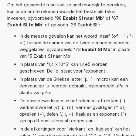
Om het gewenste resultaat zo snel mogelijk te bereiken,
kun je de om te rekenen waarde het beste als tekst
invoeren, bijvoorbeeld '98
Exabit SI naar Mb
' of '67
Exabit SI to Mb
' of gewoon '36
Exabit SI
':
In de meeste gevallen kan het woord 'naar' (of '=' / '-
>') tussen de namen van de twee eenheden worden
weggelaten, bijvoorbeeld '73
Exabit SI Mb
' in plaats
van '5 Exabit SI naar Mb'.
In plaats van '1,4 x 10^5' kan 1,4e5 worden
geschreven. De 'e' staat voor 'exponent'.
In plaats van de Griekse letter 'µ' (= micro) kan een
eenvoudige 'u' worden gebruikt, bijvoorbeeld uPa in
plaats van µPa.
De basisbewerkingen in het rekenen: aftrekken (-),
vierkantswortel (√), pi (π), vermenigvuldigen (*, x),
optellen (+), delen (/, :, ÷), haakjes en exponent (^)
zijn op dit punt allemaal toegestaan
In de afkortingen voor 'vierkant' en 'kubisch' kan het
teken '^' worden weggelaten uit '^2' en '^3'. Vierkante