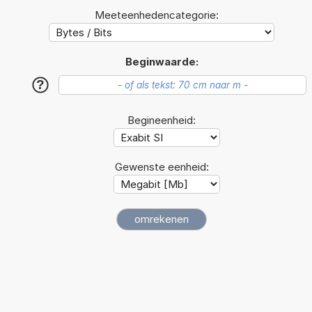
Meeteenhedencategorie:
Beginwaarde:
?
Begineenheid:
Gewenste eenheid: