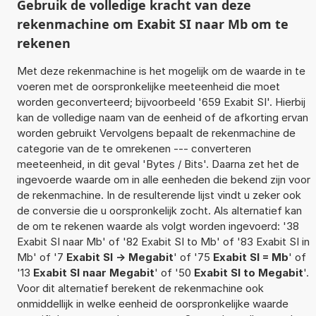
Gebruik de volledige kracht van deze
rekenmachine om Exabit SI naar Mb om te
rekenen
Met deze rekenmachine is het mogelijk om de waarde in te
voeren met de oorspronkelijke meeteenheid die moet
worden geconverteerd; bijvoorbeeld '659 Exabit SI'. Hierbij
kan de volledige naam van de eenheid of de afkorting ervan
worden gebruikt Vervolgens bepaalt de rekenmachine de
categorie van de te omrekenen --- converteren
meeteenheid, in dit geval 'Bytes / Bits'. Daarna zet het de
ingevoerde waarde om in alle eenheden die bekend zijn voor
de rekenmachine. In de resulterende lijst vindt u zeker ook
de conversie die u oorspronkelijk zocht. Als alternatief kan
de om te rekenen waarde als volgt worden ingevoerd: '38
Exabit SI naar Mb' of '82 Exabit SI to Mb' of '83 Exabit SI in
Mb' of '7
Exabit SI -> Megabit
' of '75
Exabit SI = Mb
' of
'13
Exabit SI naar Megabit
' of '50
Exabit SI to Megabit
'.
Voor dit alternatief berekent de rekenmachine ook
onmiddellijk in welke eenheid de oorspronkelijke waarde