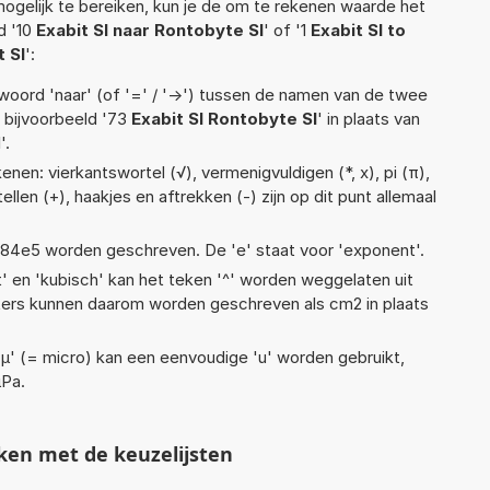
ogelijk te bereiken, kun je de om te rekenen waarde het
d '10
Exabit SI naar Rontobyte SI
' of '1
Exabit SI to
t SI
':
woord 'naar' (of '=' / '->') tussen de namen van de twee
bijvoorbeeld '73
Exabit SI Rontobyte SI
' in plaats van
'.
nen: vierkantswortel (√), vermenigvuldigen (*, x), pi (π),
tellen (+), haakjes en aftrekken (-) zijn op dit punt allemaal
 1,84e5 worden geschreven. De 'e' staat voor 'exponent'.
t' en 'kubisch' kan het teken '^' worden weggelaten uit
eters kunnen daarom worden geschreven als cm2 in plaats
 'µ' (= micro) kan een eenvoudige 'u' worden gebruikt,
µPa.
ken met de keuzelijsten