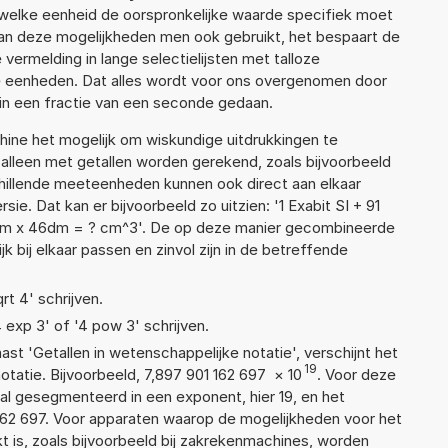
 welke eenheid de oorspronkelijke waarde specifiek moet
n deze mogelijkheden men ook gebruikt, het bespaart de
vermelding in lange selectielijsten met talloze
e eenheden. Dat alles wordt voor ons overgenomen door
in een fractie van een seconde gedaan.
ne het mogelijk om wiskundige uitdrukkingen te
t alleen met getallen worden gerekend, zoals bijvoorbeeld
chillende meeteenheden kunnen ook direct aan elkaar
ie. Dat kan er bijvoorbeeld zo uitzien: '1 Exabit SI + 91
cm x 46dm = ? cm^3'. De op deze manier gecombineerde
 bij elkaar passen en zinvol zijn in de betreffende
rt 4' schrijven.
4 exp 3' of '4 pow 3' schrijven.
aast 'Getallen in wetenschappelijke notatie', verschijnt het
19
atie. Bijvoorbeeld, 7,897 901 162 697
×
10
. Voor deze
al gesegmenteerd in een exponent, hier 19, en het
1 162 697. Voor apparaten waarop de mogelijkheden voor het
 is, zoals bijvoorbeeld bij zakrekenmachines, worden