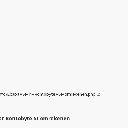
nfo/Exabit+SI+in+Rontobyte+SI+omrekenen.php
ar Rontobyte SI omrekenen