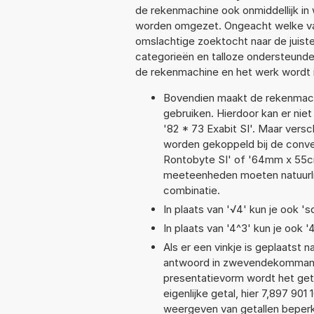
de rekenmachine ook onmiddellijk in
worden omgezet. Ongeacht welke va
omslachtige zoektocht naar de juiste 
categorieën en talloze ondersteund
de rekenmachine en het werk wordt 
Bovendien maakt de rekenmachi
gebruiken. Hierdoor kan er nie
'82 * 73 Exabit SI'. Maar vers
worden gekoppeld bij de convers
Rontobyte SI' of '64mm x 55
meeteenheden moeten natuurlijk
combinatie.
In plaats van '√4' kun je ook 'sq
In plaats van '4^3' kun je ook '
Als er een vinkje is geplaatst n
antwoord in zwevendekommanot
presentatievorm wordt het get
eigenlijke getal, hier 7,897 90
weergeven van getallen beperkt