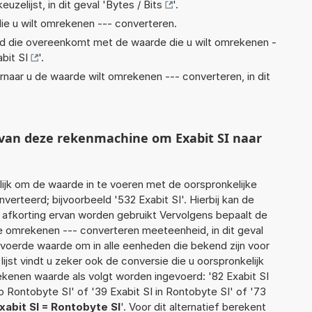
euzelijst, in dit geval '
Bytes / Bits
'.
ie u wilt omrekenen --- converteren.
eid die overeenkomt met de waarde die u wilt omrekenen -
bit SI
'.
rnaar u de waarde wilt omrekenen --- converteren, in dit
 van deze rekenmachine om Exabit SI naar
jk om de waarde in te voeren met de oorspronkelijke
rteerd; bijvoorbeeld '532 Exabit SI'. Hierbij kan de
 afkorting ervan worden gebruikt Vervolgens bepaalt de
 omrekenen --- converteren meeteenheid, in dit geval
gevoerde waarde om in alle eenheden die bekend zijn voor
ijst vindt u zeker ook de conversie die u oorspronkelijk
rekenen waarde als volgt worden ingevoerd: '82 Exabit SI
o Rontobyte SI' of '39 Exabit SI in Rontobyte SI' of '73
xabit SI = Rontobyte SI
'. Voor dit alternatief berekent