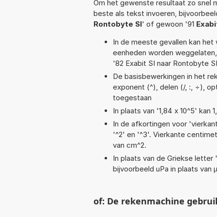
Om het gewenste resultaat zo snel m
beste als tekst invoeren, bijvoorbeel
Rontobyte SI
' of gewoon '91
Exabi
In de meeste gevallen kan het 
eenheden worden weggelaten, 
'82 Exabit SI naar Rontobyte SI
De basisbewerkingen in het reke
exponent (^), delen (/, :, ÷), op
toegestaan
In plaats van '1,84 x 10^5' kan
In de afkortingen voor 'vierkan
'^2' en '^3'. Vierkante centim
van cm^2.
In plaats van de Griekse letter
bijvoorbeeld uPa in plaats van 
of: De rekenmachine gebrui