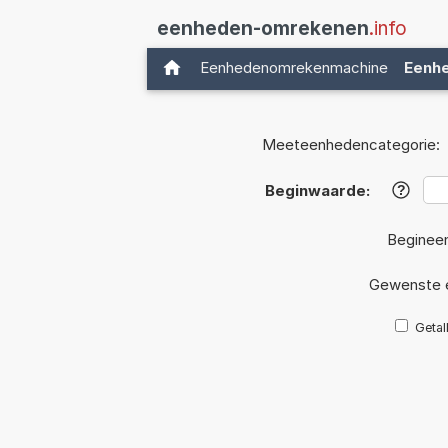
eenheden-omrekenen
.info
Eenhedenomrekenmachine
Eenh
Meeteenhedencategorie:
Beginwaarde:
?
Beginee
Gewenste 
Getal