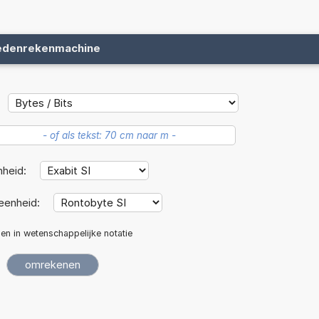
edenrekenmachine
nheid:
eenheid:
len in wetenschappelijke notatie