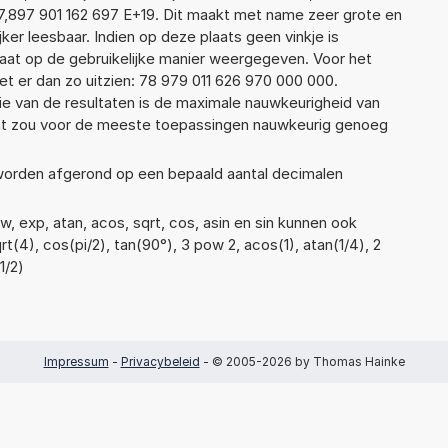
7,897 901 162 697 E+19. Dit maakt met name zeer grote en
jker leesbaar. Indien op deze plaats geen vinkje is
taat op de gebruikelijke manier weergegeven. Voor het
t er dan zo uitzien: 78 979 011 626 970 000 000.
ie van de resultaten is de maximale nauwkeurigheid van
Dat zou voor de meeste toepassingen nauwkeurig genoeg
 worden afgerond op een bepaald aantal decimalen
, exp, atan, acos, sqrt, cos, asin en sin kunnen ook
t(4), cos(pi/2), tan(90°), 3 pow 2, acos(1), atan(1/4), 2
1/2)
Impressum
-
Privacybeleid
- © 2005-2026 by Thomas Hainke