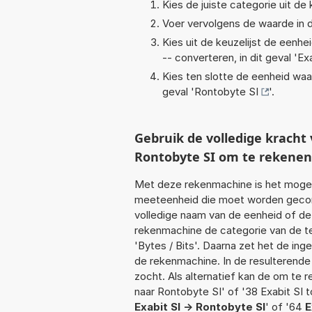
Kies de juiste categorie uit de k
Voer vervolgens de waarde in d
Kies uit de keuzelijst de eenh
-- converteren, in dit geval '
Exa
Kies ten slotte de eenheid waa
geval '
Rontobyte SI
'.
Gebruik de volledige kracht
Rontobyte SI om te rekenen
Met deze rekenmachine is het mogeli
meeteenheid die moet worden geconve
volledige naam van de eenheid of de
rekenmachine de categorie van de te
'Bytes / Bits'. Daarna zet het de in
de rekenmachine. In de resulterende l
zocht. Als alternatief kan de om te 
naar Rontobyte SI' of '38 Exabit SI t
Exabit SI -> Rontobyte SI
' of '64
E