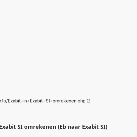
nfo/Exabit+in+Exabit+SI+omrekenen.php
xabit SI omrekenen (Eb naar Exabit SI)