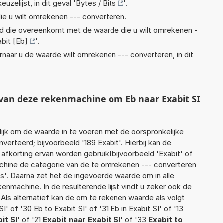
euzelijst, in dit geval '
Bytes / Bits
'.
ie u wilt omrekenen --- converteren.
eid die overeenkomt met de waarde die u wilt omrekenen -
bit [Eb]
'.
rnaar u de waarde wilt omrekenen --- converteren, in dit
 van deze rekenmachine om Eb naar Exabit SI
jk om de waarde in te voeren met de oorspronkelijke
rteerd; bijvoorbeeld '189 Exabit'. Hierbij kan de
afkorting ervan worden gebruiktbijvoorbeeld 'Exabit' of
achine de categorie van de te omrekenen --- converteren
ts'. Daarna zet het de ingevoerde waarde om in alle
enmachine. In de resulterende lijst vindt u zeker ook de
 Als alternatief kan de om te rekenen waarde als volgt
' of '30 Eb to Exabit SI' of '31 Eb in Exabit SI' of '13
it SI
' of '21
Exabit naar Exabit SI
' of '33
Exabit to