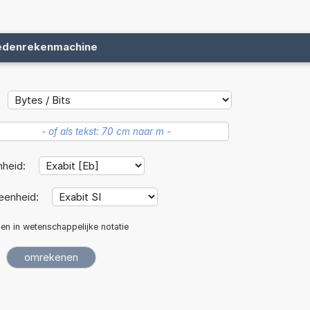
edenrekenmachine
nheid:
eenheid:
len in wetenschappelijke notatie