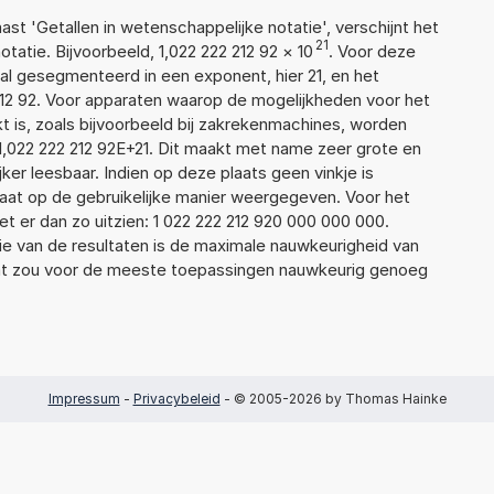
aast 'Getallen in wetenschappelijke notatie', verschijnt het
21
tie. Bijvoorbeeld, 1,022 222 212 92
×
10
. Voor deze
l gesegmenteerd in een exponent, hier 21, en het
2 212 92. Voor apparaten waarop de mogelijkheden voor het
 is, zoals bijvoorbeeld bij zakrekenmachines, worden
1,022 222 212 92E+21. Dit maakt met name zeer grote en
jker leesbaar. Indien op deze plaats geen vinkje is
taat op de gebruikelijke manier weergegeven. Voor het
 er dan zo uitzien: 1 022 222 212 920 000 000 000.
ie van de resultaten is de maximale nauwkeurigheid van
Dat zou voor de meeste toepassingen nauwkeurig genoeg
Impressum
-
Privacybeleid
- © 2005-2026 by Thomas Hainke