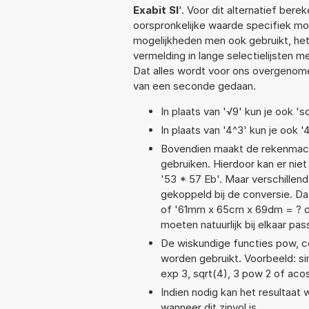
Exabit SI
'. Voor dit alternatief ber
oorspronkelijke waarde specifiek 
mogelijkheden men ook gebruikt, het
vermelding in lange selectielijsten 
Dat alles wordt voor ons overgenome
van een seconde gedaan.
In plaats van '√9' kun je ook 'sq
In plaats van '4^3' kun je ook '
Bovendien maakt de rekenmachi
gebruiken. Hierdoor kan er nie
'53 * 57 Eb'. Maar verschille
gekoppeld bij de conversie. Dat
of '61mm x 65cm x 69dm = ? 
moeten natuurlijk bij elkaar pa
De wiskundige functies pow, cos
worden gebruikt. Voorbeeld: sin(
exp 3, sqrt(4), 3 pow 2 of acos
Indien nodig kan het resultaat
wanneer dit zinvol is.