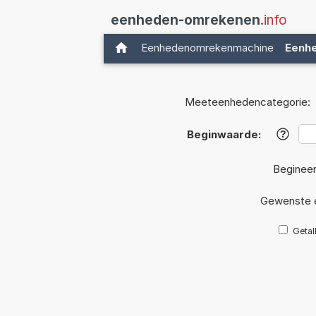
eenheden-omrekenen
.info
Eenhedenomrekenmachine
Eenh
Meeteenhedencategorie:
Beginwaarde:
?
Beginee
Gewenste 
Getal