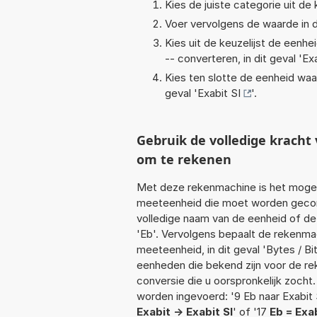
Kies de juiste categorie uit de k
Voer vervolgens de waarde in d
Kies uit de keuzelijst de eenh
-- converteren, in dit geval '
Exa
Kies ten slotte de eenheid waa
geval '
Exabit SI
'.
Gebruik de volledige kracht
om te rekenen
Met deze rekenmachine is het mogeli
meeteenheid die moet worden geconve
volledige naam van de eenheid of de 
'Eb'. Vervolgens bepaalt de rekenm
meeteenheid, in dit geval 'Bytes / Bi
eenheden die bekend zijn voor de rek
conversie die u oorspronkelijk zocht.
worden ingevoerd: '9 Eb naar Exabit SI
Exabit -> Exabit SI
' of '17
Eb = Exab