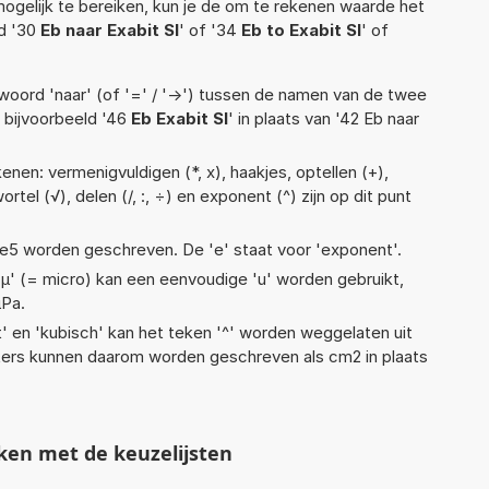
ogelijk te bereiken, kun je de om te rekenen waarde het
ld '30
Eb naar Exabit SI
' of '34
Eb to Exabit SI
' of
woord 'naar' (of '=' / '->') tussen de namen van de twee
bijvoorbeeld '46
Eb Exabit SI
' in plaats van '42 Eb naar
nen: vermenigvuldigen (*, x), haakjes, optellen (+),
ortel (√), delen (/, :, ÷) en exponent (^) zijn op dit punt
1,11e5 worden geschreven. De 'e' staat voor 'exponent'.
 'µ' (= micro) kan een eenvoudige 'u' worden gebruikt,
µPa.
t' en 'kubisch' kan het teken '^' worden weggelaten uit
eters kunnen daarom worden geschreven als cm2 in plaats
ken met de keuzelijsten