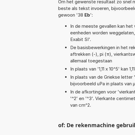
Om het gewenste resultaat zo snel m
beste als tekst invoeren, bijvoorbee
gewoon '38
Eb
':
In de meeste gevallen kan het 
eenheden worden weggelaten, 
Exabit SI'.
De basisbewerkingen in het reke
aftrekken (-), pi (π), vierkantsw
allemaal toegestaan
In plaats van '1,11 x 10^5' kan 
In plaats van de Griekse letter
bijvoorbeeld uPa in plaats van 
In de afkortingen voor 'vierkan
'^2' en '^3'. Vierkante centim
van cm^2.
of: De rekenmachine gebrui