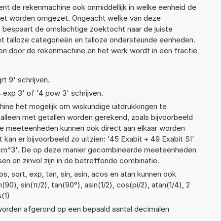
ekent de rekenmachine ook onmiddellijk in welke eenheid de
moet worden omgezet. Ongeacht welke van deze
 bespaart de omslachtige zoektocht naar de juiste
met talloze categorieën en talloze ondersteunde eenheden.
n door de rekenmachine en het werk wordt in een fractie
rt 9' schrijven.
4 exp 3' of '4 pow 3' schrijven.
ne het mogelijk om wiskundige uitdrukkingen te
t alleen met getallen worden gerekend, zoals bijvoorbeeld
nde meeteenheden kunnen ook direct aan elkaar worden
 kan er bijvoorbeeld zo uitzien: '45 Exabit + 49 Exabit SI'
cm^3'. De op deze manier gecombineerde meeteenheden
ssen en zinvol zijn in de betreffende combinatie.
, sqrt, exp, tan, sin, asin, acos en atan kunnen ook
90), sin(π/2), tan(90°), asin(1/2), cos(pi/2), atan(1/4), 2
(1)
 worden afgerond op een bepaald aantal decimalen