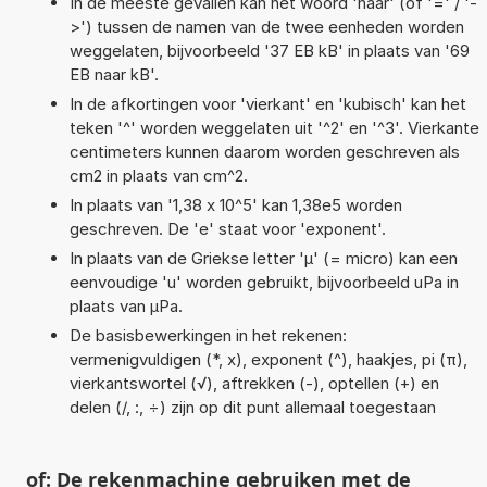
In de meeste gevallen kan het woord 'naar' (of '=' / '-
>') tussen de namen van de twee eenheden worden
weggelaten, bijvoorbeeld '37 EB kB' in plaats van '69
EB naar kB'.
In de afkortingen voor 'vierkant' en 'kubisch' kan het
teken '^' worden weggelaten uit '^2' en '^3'. Vierkante
centimeters kunnen daarom worden geschreven als
cm2 in plaats van cm^2.
In plaats van '1,38 x 10^5' kan 1,38e5 worden
geschreven. De 'e' staat voor 'exponent'.
In plaats van de Griekse letter 'µ' (= micro) kan een
eenvoudige 'u' worden gebruikt, bijvoorbeeld uPa in
plaats van µPa.
De basisbewerkingen in het rekenen:
vermenigvuldigen (*, x), exponent (^), haakjes, pi (π),
vierkantswortel (√), aftrekken (-), optellen (+) en
delen (/, :, ÷) zijn op dit punt allemaal toegestaan
of: De rekenmachine gebruiken met de