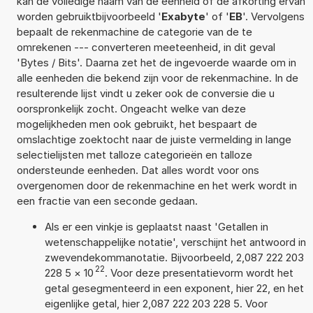
kan de volledige naam van de eenheid of de afkorting ervan
worden gebruiktbijvoorbeeld '
Exabyte
' of '
EB
'. Vervolgens
bepaalt de rekenmachine de categorie van de te
omrekenen --- converteren meeteenheid, in dit geval
'Bytes / Bits'. Daarna zet het de ingevoerde waarde om in
alle eenheden die bekend zijn voor de rekenmachine. In de
resulterende lijst vindt u zeker ook de conversie die u
oorspronkelijk zocht. Ongeacht welke van deze
mogelijkheden men ook gebruikt, het bespaart de
omslachtige zoektocht naar de juiste vermelding in lange
selectielijsten met talloze categorieën en talloze
ondersteunde eenheden. Dat alles wordt voor ons
overgenomen door de rekenmachine en het werk wordt in
een fractie van een seconde gedaan.
Als er een vinkje is geplaatst naast 'Getallen in
wetenschappelijke notatie', verschijnt het antwoord in
zwevendekommanotatie. Bijvoorbeeld, 2,087 222 203
22
228 5
×
10
. Voor deze presentatievorm wordt het
getal gesegmenteerd in een exponent, hier 22, en het
eigenlijke getal, hier 2,087 222 203 228 5. Voor