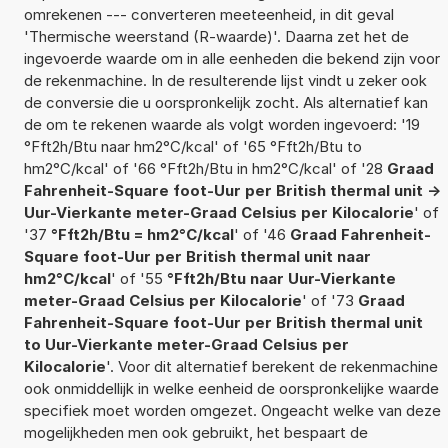
omrekenen --- converteren meeteenheid, in dit geval
'Thermische weerstand (R-waarde)'. Daarna zet het de
ingevoerde waarde om in alle eenheden die bekend zijn voor
de rekenmachine. In de resulterende lijst vindt u zeker ook
de conversie die u oorspronkelijk zocht. Als alternatief kan
de om te rekenen waarde als volgt worden ingevoerd: '19
°Fft2h/Btu naar hm2°C/kcal' of '65 °Fft2h/Btu to
hm2°C/kcal' of '66 °Fft2h/Btu in hm2°C/kcal' of '28
Graad
Fahrenheit-Square foot-Uur per British thermal unit ->
Uur-Vierkante meter-Graad Celsius per Kilocalorie
' of
'37
°Fft2h/Btu = hm2°C/kcal
' of '46
Graad Fahrenheit-
Square foot-Uur per British thermal unit naar
hm2°C/kcal
' of '55
°Fft2h/Btu naar Uur-Vierkante
meter-Graad Celsius per Kilocalorie
' of '73
Graad
Fahrenheit-Square foot-Uur per British thermal unit
to Uur-Vierkante meter-Graad Celsius per
Kilocalorie
'. Voor dit alternatief berekent de rekenmachine
ook onmiddellijk in welke eenheid de oorspronkelijke waarde
specifiek moet worden omgezet. Ongeacht welke van deze
mogelijkheden men ook gebruikt, het bespaart de