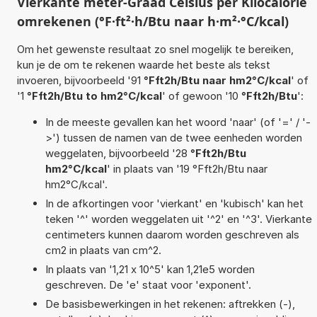
Vierkante meter-Graad Celsius per Kilocalorie
omrekenen (°F·ft²·h/Btu naar h·m²·°C/kcal)
Om het gewenste resultaat zo snel mogelijk te bereiken,
kun je de om te rekenen waarde het beste als tekst
invoeren, bijvoorbeeld '91
°Fft2h/Btu naar hm2°C/kcal
' of
'1
°Fft2h/Btu to hm2°C/kcal
' of gewoon '10
°Fft2h/Btu
':
In de meeste gevallen kan het woord 'naar' (of '=' / '-
>') tussen de namen van de twee eenheden worden
weggelaten, bijvoorbeeld '28
°Fft2h/Btu
hm2°C/kcal
' in plaats van '19 °Fft2h/Btu naar
hm2°C/kcal'.
In de afkortingen voor 'vierkant' en 'kubisch' kan het
teken '^' worden weggelaten uit '^2' en '^3'. Vierkante
centimeters kunnen daarom worden geschreven als
cm2 in plaats van cm^2.
In plaats van '1,21 x 10^5' kan 1,21e5 worden
geschreven. De 'e' staat voor 'exponent'.
De basisbewerkingen in het rekenen: aftrekken (-),