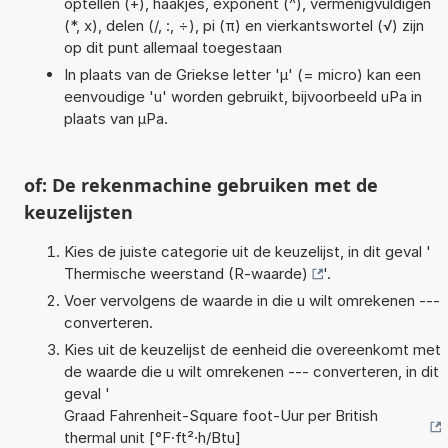
optellen (+), haakjes, exponent (^), vermenigvuldigen
(*, x), delen (/, :, ÷), pi (π) en vierkantswortel (√) zijn
op dit punt allemaal toegestaan
In plaats van de Griekse letter 'µ' (= micro) kan een
eenvoudige 'u' worden gebruikt, bijvoorbeeld uPa in
plaats van µPa.
of: De rekenmachine gebruiken met de
keuzelijsten
Kies de juiste categorie uit de keuzelijst, in dit geval '
Thermische weerstand (R-waarde)
'.
Voer vervolgens de waarde in die u wilt omrekenen ---
converteren.
Kies uit de keuzelijst de eenheid die overeenkomt met
de waarde die u wilt omrekenen --- converteren, in dit
geval '
Graad Fahrenheit-Square foot-Uur per British
thermal unit [°F·ft²·h/Btu]