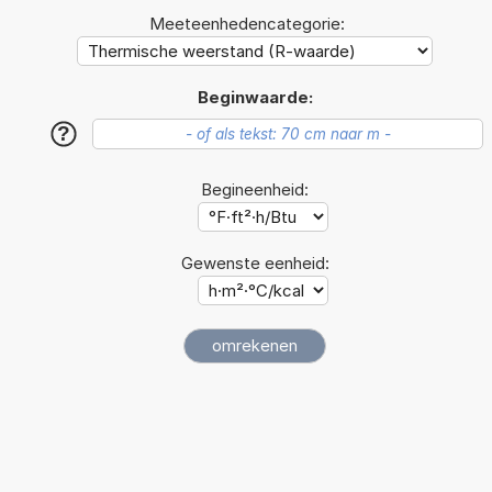
Meeteenhedencategorie:
Beginwaarde:
?
Begineenheid:
Gewenste eenheid: