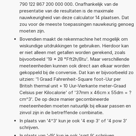
790 122 867 200 000 000. Onafhankelijk van de
presentatie van de resultaten is de maximale
nauwkeurigheid van deze calculator 14 plaatsen. Dat
zou voor de meeste toepassingen nauwkeurig genoeg
moeten zijn.
Bovendien maakt de rekenmachine het mogelijk om
wiskundige uitdrukkingen te gebruiken. Hierdoor kan
er niet alleen met getallen worden gerekend, zoals
bijvoorbeeld '19 * 28 °Fft2h/Btu'. Maar verschillende
meeteenheden kunnen ook direct aan elkaar worden
gekoppeld bij de conversie. Dat kan er bijvoorbeeld zo
uitzien: '1 Graad Fahrenheit-Square foot-Uur per
British thermal unit + 10 Uur-Vierkante meter-Graad
Celsius per Kilocalorie' of '37mm x 46cm x 55dm = ?
cm^3'. De op deze manier gecombineerde
meeteenheden moeten natuurlijk bij elkaar passen en
zinvol zijn in de betreffende combinatie.
In plaats van '4^3' kun je ook '4 exp 3' of '4 pow 3'
schrijven.
In plaats van '√9' kun je ook 'sqrt 9' schrijven.