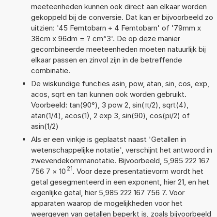
meeteenheden kunnen ook direct aan elkaar worden
gekoppeld bij de conversie. Dat kan er bijvoorbeeld zo
uitzien: '45 Femtobarn + 4 Femtobarn' of '79mm x
38cm x 96dm = ? cm^3'. De op deze manier
gecombineerde meeteenheden moeten natuurlijk bij
elkaar passen en zinvol zijn in de betreffende
combinatie.
De wiskundige functies asin, pow, atan, sin, cos, exp,
acos, sqrt en tan kunnen ook worden gebruikt.
Voorbeeld: tan(90°), 3 pow 2, sin(π/2), sqrt(4),
atan(1/4), acos(1), 2 exp 3, sin(90), cos(pi/2) of
asin(1/2)
Als er een vinkje is geplaatst naast 'Getallen in
wetenschappelijke notatie', verschijnt het antwoord in
zwevendekommanotatie. Bijvoorbeeld, 5,985 222 167
21
756 7
×
10
. Voor deze presentatievorm wordt het
getal gesegmenteerd in een exponent, hier 21, en het
eigenlijke getal, hier 5,985 222 167 756 7. Voor
apparaten waarop de mogelijkheden voor het
weergeven van getallen beperkt is, zoals bijvoorbeeld