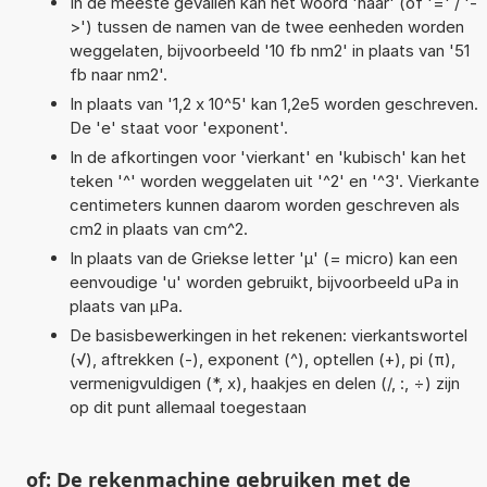
In de meeste gevallen kan het woord 'naar' (of '=' / '-
>') tussen de namen van de twee eenheden worden
weggelaten, bijvoorbeeld '10 fb nm2' in plaats van '51
fb naar nm2'.
In plaats van '1,2 x 10^5' kan 1,2e5 worden geschreven.
De 'e' staat voor 'exponent'.
In de afkortingen voor 'vierkant' en 'kubisch' kan het
teken '^' worden weggelaten uit '^2' en '^3'. Vierkante
centimeters kunnen daarom worden geschreven als
cm2 in plaats van cm^2.
In plaats van de Griekse letter 'µ' (= micro) kan een
eenvoudige 'u' worden gebruikt, bijvoorbeeld uPa in
plaats van µPa.
De basisbewerkingen in het rekenen: vierkantswortel
(√), aftrekken (-), exponent (^), optellen (+), pi (π),
vermenigvuldigen (*, x), haakjes en delen (/, :, ÷) zijn
op dit punt allemaal toegestaan
of: De rekenmachine gebruiken met de