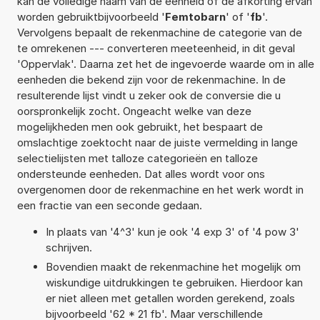
kan de volledige naam van de eenheid of de afkorting ervan
worden gebruiktbijvoorbeeld '
Femtobarn
' of '
fb
'.
Vervolgens bepaalt de rekenmachine de categorie van de
te omrekenen --- converteren meeteenheid, in dit geval
'Oppervlak'. Daarna zet het de ingevoerde waarde om in alle
eenheden die bekend zijn voor de rekenmachine. In de
resulterende lijst vindt u zeker ook de conversie die u
oorspronkelijk zocht. Ongeacht welke van deze
mogelijkheden men ook gebruikt, het bespaart de
omslachtige zoektocht naar de juiste vermelding in lange
selectielijsten met talloze categorieën en talloze
ondersteunde eenheden. Dat alles wordt voor ons
overgenomen door de rekenmachine en het werk wordt in
een fractie van een seconde gedaan.
In plaats van '4^3' kun je ook '4 exp 3' of '4 pow 3'
schrijven.
Bovendien maakt de rekenmachine het mogelijk om
wiskundige uitdrukkingen te gebruiken. Hierdoor kan
er niet alleen met getallen worden gerekend, zoals
bijvoorbeeld '62 * 21 fb'. Maar verschillende