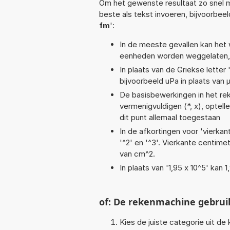
Om het gewenste resultaat zo snel m
beste als tekst invoeren, bijvoorbee
fm
':
In de meeste gevallen kan het 
eenheden worden weggelaten, 
In plaats van de Griekse letter
bijvoorbeeld uPa in plaats van 
De basisbewerkingen in het reken
vermenigvuldigen (*, x), optelle
dit punt allemaal toegestaan
In de afkortingen voor 'vierkan
'^2' en '^3'. Vierkante centim
van cm^2.
In plaats van '1,95 x 10^5' kan
of: De rekenmachine gebrui
Kies de juiste categorie uit de k