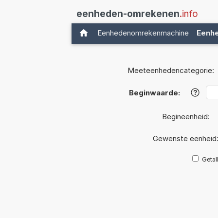
eenheden-omrekenen
.info
Eenhedenomrekenmachine
Eenh
Meeteenhedencategorie:
Beginwaarde:
?
Begineenheid:
Gewenste eenheid
Getal