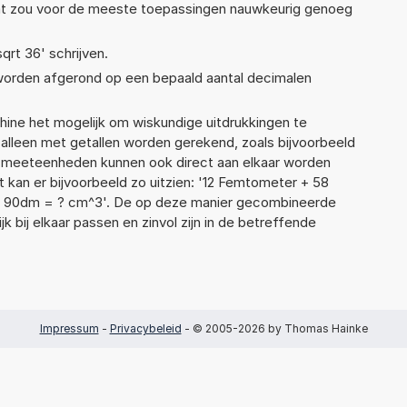
Dat zou voor de meeste toepassingen nauwkeurig genoeg
sqrt 36' schrijven.
 worden afgerond op een bepaald aantal decimalen
ne het mogelijk om wiskundige uitdrukkingen te
t alleen met getallen worden gerekend, zoals bijvoorbeeld
de meeteenheden kunnen ook direct aan elkaar worden
t kan er bijvoorbeeld zo uitzien: '12 Femtometer + 58
x 90dm = ? cm^3'. De op deze manier gecombineerde
 bij elkaar passen en zinvol zijn in de betreffende
Impressum
-
Privacybeleid
- © 2005-2026 by Thomas Hainke