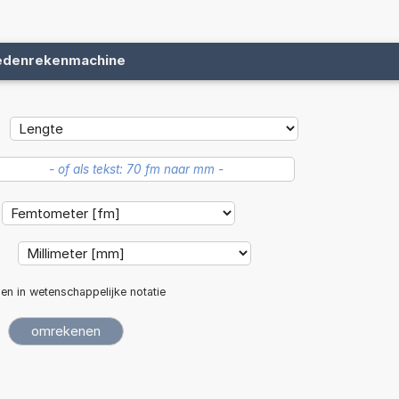
edenrekenmachine
:
len in wetenschappelijke notatie