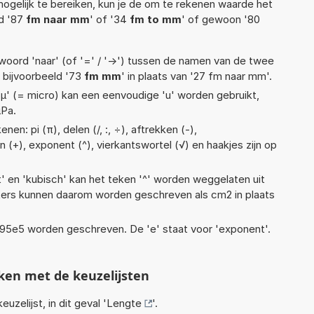
ogelijk te bereiken, kun je de om te rekenen waarde het
ld '87
fm naar mm
' of '34
fm to mm
' of gewoon '80
woord 'naar' (of '=' / '->') tussen de namen van de twee
bijvoorbeeld '73
fm mm
' in plaats van '27 fm naar mm'.
 'µ' (= micro) kan een eenvoudige 'u' worden gebruikt,
µPa.
en: pi (π), delen (/, :, ÷), aftrekken (-),
n (+), exponent (^), vierkantswortel (√) en haakjes zijn op
t' en 'kubisch' kan het teken '^' worden weggelaten uit
eters kunnen daarom worden geschreven als cm2 in plaats
 1,95e5 worden geschreven. De 'e' staat voor 'exponent'.
ken met de keuzelijsten
euzelijst, in dit geval '
Lengte
'.