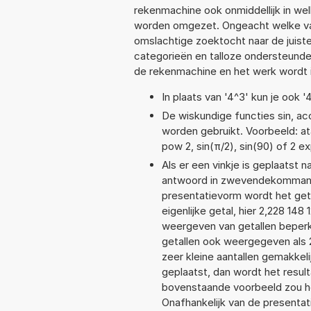
rekenmachine ook onmiddellijk in we
worden omgezet. Ongeacht welke va
omslachtige zoektocht naar de juiste 
categorieën en talloze ondersteund
de rekenmachine en het werk wordt 
In plaats van '4^3' kun je ook '
De wiskundige functies sin, aco
worden gebruikt. Voorbeeld: atan
pow 2, sin(π/2), sin(90) of 2 e
Als er een vinkje is geplaatst n
antwoord in zwevendekommanot
presentatievorm wordt het get
eigenlijke getal, hier 2,228 1
weergeven van getallen beperkt
getallen ook weergegeven als 
zeer kleine aantallen gemakkeli
geplaatst, dan wordt het resul
bovenstaande voorbeeld zou het
Onafhankelijk van de presentat