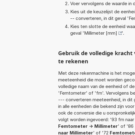
Voer vervolgens de waarde in d
Kies uit de keuzelijst de eenh
-- converteren, in dit geval '
Fe
Kies ten slotte de eenheid waa
geval '
Millimeter [mm]
'.
Gebruik de volledige krac
te rekenen
Met deze rekenmachine is het mogeli
meeteenheid die moet worden geconv
volledige naam van de eenheid of de
'Femtometer' of 'fm'. Vervolgens b
--- converteren meeteenheid, in dit
in alle eenheden die bekend zijn voor
ook de conversie die u oorspronkelij
volgt worden ingevoerd: '93 fm naar
Femtometer -> Millimeter
' of '86
naar Millimeter
' of '72
Femtometer