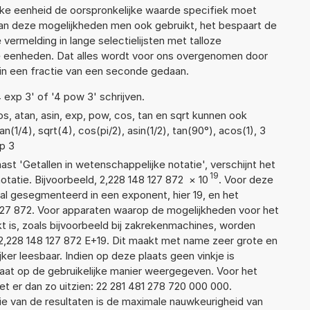
lke eenheid de oorspronkelijke waarde specifiek moet
n deze mogelijkheden men ook gebruikt, het bespaart de
vermelding in lange selectielijsten met talloze
e eenheden. Dat alles wordt voor ons overgenomen door
in een fractie van een seconde gedaan.
4 exp 3' of '4 pow 3' schrijven.
s, atan, asin, exp, pow, cos, tan en sqrt kunnen ook
(1/4), sqrt(4), cos(pi/2), asin(1/2), tan(90°), acos(1), 3
xp 3
aast 'Getallen in wetenschappelijke notatie', verschijnt het
19
atie. Bijvoorbeeld, 2,228 148 127 872
×
10
. Voor deze
al gesegmenteerd in een exponent, hier 19, en het
48 127 872. Voor apparaten waarop de mogelijkheden voor het
 is, zoals bijvoorbeeld bij zakrekenmachines, worden
2,228 148 127 872 E+19. Dit maakt met name zeer grote en
jker leesbaar. Indien op deze plaats geen vinkje is
taat op de gebruikelijke manier weergegeven. Voor het
 er dan zo uitzien: 22 281 481 278 720 000 000.
ie van de resultaten is de maximale nauwkeurigheid van