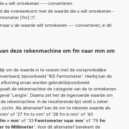
ie u wilt omrekenen --- converteren.
eid die overeenkomt met de waarde die u wilt omrekenen -
mtometer [fm]
'.
rnaar u de waarde wilt omrekenen --- converteren, in dit
ht van deze rekenmachine om fm naar mm om
jk om de waarde in te voeren met de oorspronkelijke
erteerd; bijvoorbeeld '165 Femtometer'. Hierbij kan de
 afkorting ervan worden gebruiktbijvoorbeeld
epaalt de rekenmachine de categorie van de te omrekenen
 geval 'Lengte'. Daarna zet het de ingevoerde waarde om
 de rekenmachine. In de resulterende lijst vindt u zeker
k zocht. Als alternatief kan de om te rekenen waarde als
 mm' of '27 fm to mm' of '28 fm in mm' of '40
fm = mm
' of '33
Femtometer naar mm
' of '79
fm
 to Millimeter
'. Voor dit alternatief berekent de