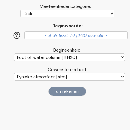
Meeteenhedencategorie:
Beginwaarde:
?
Begineenheid:
Gewenste eenheid: