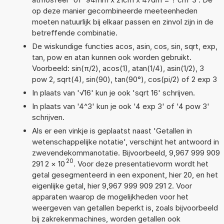
op deze manier gecombineerde meeteenheden
moeten natuurlijk bij elkaar passen en zinvol zijn in de
betreffende combinatie.
De wiskundige functies acos, asin, cos, sin, sqrt, exp,
tan, pow en atan kunnen ook worden gebruikt.
Voorbeeld: sin(π/2), acos(1), atan(1/4), asin(1/2), 3
pow 2, sqrt(4), sin(90), tan(90°), cos(pi/2) of 2 exp 3
In plaats van '√16' kun je ook 'sqrt 16' schrijven.
In plaats van '4^3' kun je ook '4 exp 3' of '4 pow 3'
schrijven.
Als er een vinkje is geplaatst naast 'Getallen in
wetenschappelijke notatie', verschijnt het antwoord in
zwevendekommanotatie. Bijvoorbeeld, 9,967 999 909
20
291 2
×
10
. Voor deze presentatievorm wordt het
getal gesegmenteerd in een exponent, hier 20, en het
eigenlijke getal, hier 9,967 999 909 291 2. Voor
apparaten waarop de mogelijkheden voor het
weergeven van getallen beperkt is, zoals bijvoorbeeld
bij zakrekenmachines, worden getallen ook