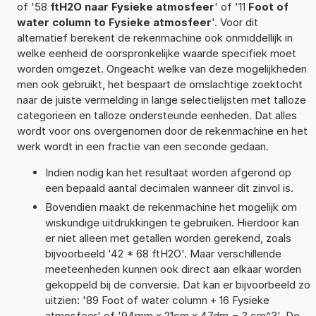
of '58
ftH2O naar Fysieke atmosfeer
' of '11
Foot of
water column to Fysieke atmosfeer
'. Voor dit
alternatief berekent de rekenmachine ook onmiddellijk in
welke eenheid de oorspronkelijke waarde specifiek moet
worden omgezet. Ongeacht welke van deze mogelijkheden
men ook gebruikt, het bespaart de omslachtige zoektocht
naar de juiste vermelding in lange selectielijsten met talloze
categorieën en talloze ondersteunde eenheden. Dat alles
wordt voor ons overgenomen door de rekenmachine en het
werk wordt in een fractie van een seconde gedaan.
Indien nodig kan het resultaat worden afgerond op
een bepaald aantal decimalen wanneer dit zinvol is.
Bovendien maakt de rekenmachine het mogelijk om
wiskundige uitdrukkingen te gebruiken. Hierdoor kan
er niet alleen met getallen worden gerekend, zoals
bijvoorbeeld '42 * 68 ftH2O'. Maar verschillende
meeteenheden kunnen ook direct aan elkaar worden
gekoppeld bij de conversie. Dat kan er bijvoorbeeld zo
uitzien: '89 Foot of water column + 16 Fysieke
atmosfeer' of '94mm x 21cm x 47dm = ? cm^3'. De