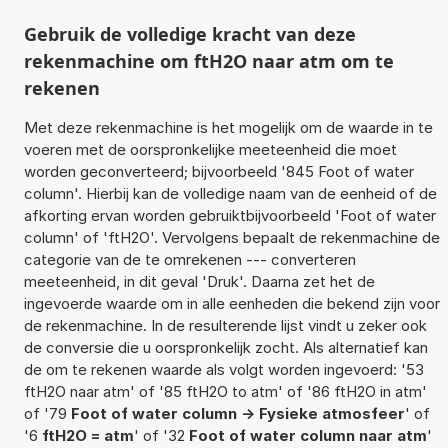
Gebruik de volledige kracht van deze
rekenmachine om ftH2O naar atm om te
rekenen
Met deze rekenmachine is het mogelijk om de waarde in te
voeren met de oorspronkelijke meeteenheid die moet
worden geconverteerd; bijvoorbeeld '845 Foot of water
column'. Hierbij kan de volledige naam van de eenheid of de
afkorting ervan worden gebruiktbijvoorbeeld 'Foot of water
column' of 'ftH2O'. Vervolgens bepaalt de rekenmachine de
categorie van de te omrekenen --- converteren
meeteenheid, in dit geval 'Druk'. Daarna zet het de
ingevoerde waarde om in alle eenheden die bekend zijn voor
de rekenmachine. In de resulterende lijst vindt u zeker ook
de conversie die u oorspronkelijk zocht. Als alternatief kan
de om te rekenen waarde als volgt worden ingevoerd: '53
ftH2O naar atm' of '85 ftH2O to atm' of '86 ftH2O in atm'
of '79
Foot of water column -> Fysieke atmosfeer
' of
'6
ftH2O = atm
' of '32
Foot of water column naar atm
'