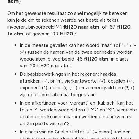
atm)
Om het gewenste resultaat zo snel mogelijk te bereiken,
kun je de om te rekenen waarde het beste als tekst
invoeren, bijvoorbeeld '41
ftH2O naar atm
' of '67
ftH2O
to atm
' of gewoon '93
ftH2O
':
In de meeste gevallen kan het woord 'naar' (of '=' / '-
>') tussen de namen van de twee eenheden worden
weggelaten, bijvoorbeeld '46
ftH2O atm
' in plaats
van '20 ftH2O naar atm'.
De basisbewerkingen in het rekenen: haakjes,
aftrekken (-), pi (π), vierkantswortel (√), optellen (+),
exponent (^), delen (/, :, ÷) en vermenigvuldigen (*, x)
zijn op dit punt allemaal toegestaan
In de afkortingen voor 'vierkant' en 'kubisch' kan het
teken '^' worden weggelaten uit '^2' en '^3'. Vierkante
centimeters kunnen daarom worden geschreven als
cm2 in plaats van cm^2.
In plaats van de Griekse letter 'µ' (= micro) kan een
eenvoudige 'u' worden gebruikt, bijvoorbeeld uPa in