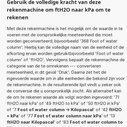
Gebruik de volledige kracht van deze
rekenmachine om ftH2O naar kPa om te
rekenen
Met deze rekenmachine is het mogelijk om de waarde in te
voeren met de oorspronkelijke meeteenheid die moet
worden geconverteerd; bijvoorbeeld '368 Foot of water
column'. Hierbij kan de volledige naam van de eenheid of de
afkorting ervan worden gebruiktbijvoorbeeld 'Foot of water
column' of 'ftH2O'. Vervolgens bepaalt de rekenmachine de
categorie van de te omrekenen --- converteren
meeteenheid, in dit geval 'Druk'. Daarna zet het de
ingevoerde waarde om in alle eenheden die bekend zijn voor
de rekenmachine. In de resulterende lijst vindt u zeker ook
de conversie die u oorspronkelijk zocht. Als alternatief kan
de om te rekenen waarde als volgt worden ingevoerd: '71
ftH2O naar kPa' of '49 ftH2O to kPa' of '50 ftH2O in kPa'
of '7
Foot of water column -> Kilopascal
' of '42
ftH2O
= kPa
' of '77
Foot of water column naar kPa
' of '13
ftH2O naar Kilopascal
' of '83
Foot of water column to