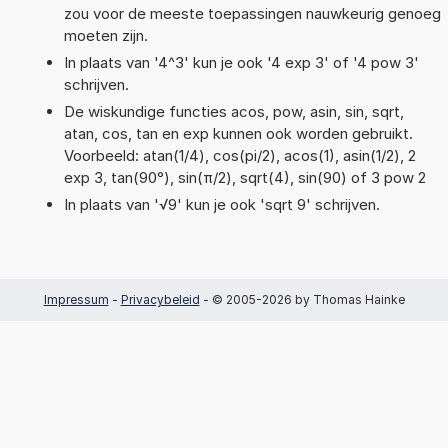
zou voor de meeste toepassingen nauwkeurig genoeg
moeten zijn.
In plaats van '4^3' kun je ook '4 exp 3' of '4 pow 3'
schrijven.
De wiskundige functies acos, pow, asin, sin, sqrt,
atan, cos, tan en exp kunnen ook worden gebruikt.
Voorbeeld: atan(1/4), cos(pi/2), acos(1), asin(1/2), 2
exp 3, tan(90°), sin(π/2), sqrt(4), sin(90) of 3 pow 2
In plaats van '√9' kun je ook 'sqrt 9' schrijven.
Impressum
-
Privacybeleid
- © 2005-2026 by Thomas Hainke