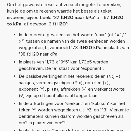
Om het gewenste resultaat zo snel mogelijk te bereiken,
kun je de om te rekenen waarde het beste als tekst
invoeren, bijvoorbeeld '32
ftH2O naar kPa
' of '67
ftH2O
to kPa
' of gewoon '3
ftH2O
':
In de meeste gevallen kan het woord 'naar' (of '=' / '-
>') tussen de namen van de twee eenheden worden
weggelaten, bijvoorbeeld '73
ftH2O kPa
' in plaats van
'38 ftH2O naar kPa'.
In plaats van '1,73 x 10^5' kan 1,73e5 worden
geschreven. De 'e' staat voor 'exponent'.
De basisbewerkingen in het rekenen: delen (/, :, ÷),
haakjes, vermenigvuldigen (*, x), optellen (+),
exponent (^), pi (π), aftrekken (-) en vierkantswortel
(√) zijn op dit punt allemaal toegestaan
In de afkortingen voor 'vierkant' en 'kubisch' kan het
teken '^' worden weggelaten uit '^2' en '^3'. Vierkante
centimeters kunnen daarom worden geschreven als
cm2 in plaats van cm^2.
In plaats van de Griekse letter 'µ' (= micro) kan een