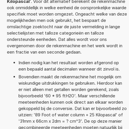
Kilopascal
'. Voor dit alternatief berekent de rekenmachine
ook onmiddellijk in welke eenheid de oorspronkelijke waarde
specifiek moet worden omgezet. Ongeacht welke van deze
mogelijkheden men ook gebruikt, het bespaart de
omslachtige zoektocht naar de juiste vermelding in lange
selectielijsten met talloze categorieën en talloze
ondersteunde eenheden. Dat alles wordt voor ons
overgenomen door de rekenmachine en het werk wordt in
een fractie van een seconde gedaan.
Indien nodig kan het resultaat worden afgerond op
een bepaald aantal decimalen wanneer dit zinvol is.
Bovendien maakt de rekenmachine het mogelijk om
wiskundige uitdrukkingen te gebruiken. Hierdoor kan
er niet alleen met getallen worden gerekend, zoals
bijvoorbeeld '60 * 95 ftH2O'. Maar verschillende
meeteenheden kunnen ook direct aan elkaar worden
gekoppeld bij de conversie. Dat kan er bijvoorbeeld zo
uitzien: '89 Foot of water column + 25 Kilopascal' of
'31mm x 66cm x 2dm = ? cm^3'. De op deze manier
gecombineerde meeteenheden moeten natuurlijk bij