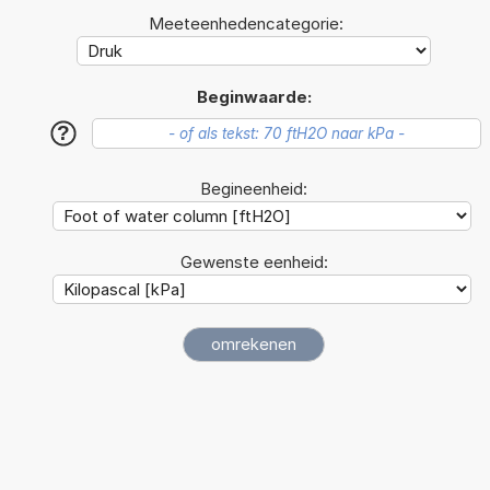
Meeteenhedencategorie:
Beginwaarde:
?
Begineenheid:
Gewenste eenheid: