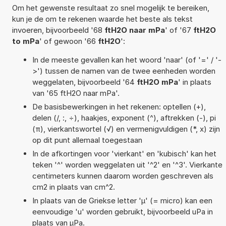
Om het gewenste resultaat zo snel mogelijk te bereiken,
kun je de om te rekenen waarde het beste als tekst
invoeren, bijvoorbeeld '68
ftH2O naar mPa
' of '67
ftH2O
to mPa
' of gewoon '66
ftH2O
':
In de meeste gevallen kan het woord 'naar' (of '=' / '-
>') tussen de namen van de twee eenheden worden
weggelaten, bijvoorbeeld '64
ftH2O mPa
' in plaats
van '65 ftH2O naar mPa'.
De basisbewerkingen in het rekenen: optellen (+),
delen (/, :, ÷), haakjes, exponent (^), aftrekken (-), pi
(π), vierkantswortel (√) en vermenigvuldigen (*, x) zijn
op dit punt allemaal toegestaan
In de afkortingen voor 'vierkant' en 'kubisch' kan het
teken '^' worden weggelaten uit '^2' en '^3'. Vierkante
centimeters kunnen daarom worden geschreven als
cm2 in plaats van cm^2.
In plaats van de Griekse letter 'µ' (= micro) kan een
eenvoudige 'u' worden gebruikt, bijvoorbeeld uPa in
plaats van µPa.