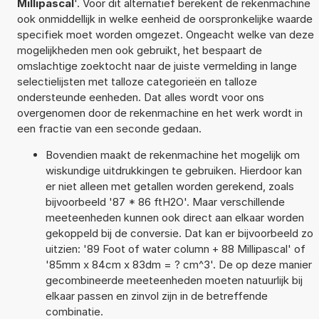
Millipascal
'. Voor dit alternatief berekent de rekenmachine
ook onmiddellijk in welke eenheid de oorspronkelijke waarde
specifiek moet worden omgezet. Ongeacht welke van deze
mogelijkheden men ook gebruikt, het bespaart de
omslachtige zoektocht naar de juiste vermelding in lange
selectielijsten met talloze categorieën en talloze
ondersteunde eenheden. Dat alles wordt voor ons
overgenomen door de rekenmachine en het werk wordt in
een fractie van een seconde gedaan.
Bovendien maakt de rekenmachine het mogelijk om
wiskundige uitdrukkingen te gebruiken. Hierdoor kan
er niet alleen met getallen worden gerekend, zoals
bijvoorbeeld '87 * 86 ftH2O'. Maar verschillende
meeteenheden kunnen ook direct aan elkaar worden
gekoppeld bij de conversie. Dat kan er bijvoorbeeld zo
uitzien: '89 Foot of water column + 88 Millipascal' of
'85mm x 84cm x 83dm = ? cm^3'. De op deze manier
gecombineerde meeteenheden moeten natuurlijk bij
elkaar passen en zinvol zijn in de betreffende
combinatie.