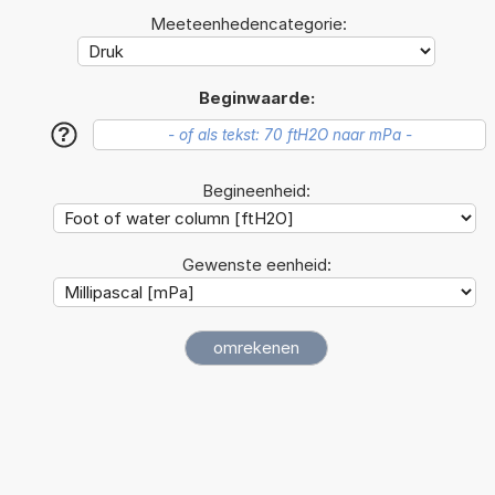
Meeteenhedencategorie:
Beginwaarde:
?
Begineenheid:
Gewenste eenheid: