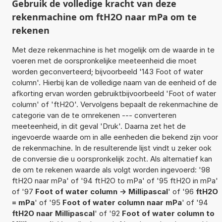
Gebruik de volledige kracht van deze
rekenmachine om ftH2O naar mPa om te
rekenen
Met deze rekenmachine is het mogelijk om de waarde in te
voeren met de oorspronkelijke meeteenheid die moet
worden geconverteerd; bijvoorbeeld '143 Foot of water
column'. Hierbij kan de volledige naam van de eenheid of de
afkorting ervan worden gebruiktbijvoorbeeld 'Foot of water
column' of 'ftH2O'. Vervolgens bepaalt de rekenmachine de
categorie van de te omrekenen --- converteren
meeteenheid, in dit geval 'Druk'. Daarna zet het de
ingevoerde waarde om in alle eenheden die bekend zijn voor
de rekenmachine. In de resulterende lijst vindt u zeker ook
de conversie die u oorspronkelijk zocht. Als alternatief kan
de om te rekenen waarde als volgt worden ingevoerd: '98
ftH2O naar mPa' of '94 ftH2O to mPa' of '95 ftH2O in mPa'
of '97
Foot of water column -> Millipascal
' of '96
ftH2O
= mPa
' of '95
Foot of water column naar mPa
' of '94
ftH2O naar Millipascal
' of '92
Foot of water column to