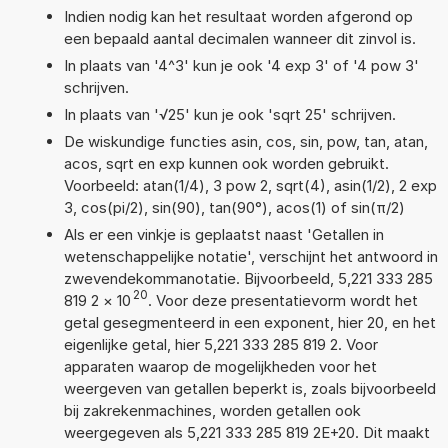
Indien nodig kan het resultaat worden afgerond op
een bepaald aantal decimalen wanneer dit zinvol is.
In plaats van '4^3' kun je ook '4 exp 3' of '4 pow 3'
schrijven.
In plaats van '√25' kun je ook 'sqrt 25' schrijven.
De wiskundige functies asin, cos, sin, pow, tan, atan,
acos, sqrt en exp kunnen ook worden gebruikt.
Voorbeeld: atan(1/4), 3 pow 2, sqrt(4), asin(1/2), 2 exp
3, cos(pi/2), sin(90), tan(90°), acos(1) of sin(π/2)
Als er een vinkje is geplaatst naast 'Getallen in
wetenschappelijke notatie', verschijnt het antwoord in
zwevendekommanotatie. Bijvoorbeeld, 5,221 333 285
20
819 2
×
10
. Voor deze presentatievorm wordt het
getal gesegmenteerd in een exponent, hier 20, en het
eigenlijke getal, hier 5,221 333 285 819 2. Voor
apparaten waarop de mogelijkheden voor het
weergeven van getallen beperkt is, zoals bijvoorbeeld
bij zakrekenmachines, worden getallen ook
weergegeven als 5,221 333 285 819 2E+20. Dit maakt