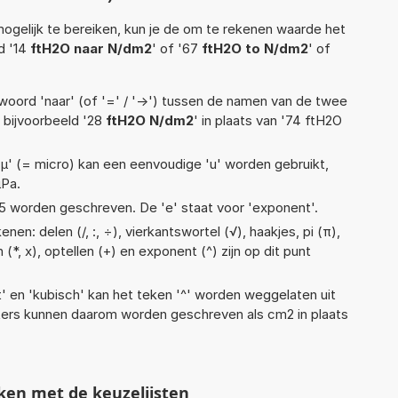
ogelijk te bereiken, kun je de om te rekenen waarde het
d '14
ftH2O naar N/dm2
' of '67
ftH2O to N/dm2
' of
woord 'naar' (of '=' / '->') tussen de namen van de twee
bijvoorbeeld '28
ftH2O N/dm2
' in plaats van '74 ftH2O
 'µ' (= micro) kan een eenvoudige 'u' worden gebruikt,
µPa.
1,1e5 worden geschreven. De 'e' staat voor 'exponent'.
en: delen (/, :, ÷), vierkantswortel (√), haakjes, pi (π),
(*, x), optellen (+) en exponent (^) zijn op dit punt
t' en 'kubisch' kan het teken '^' worden weggelaten uit
eters kunnen daarom worden geschreven als cm2 in plaats
ken met de keuzelijsten