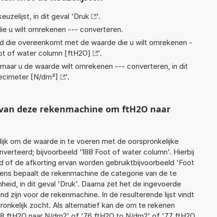
euzelijst, in dit geval '
Druk
'.
ie u wilt omrekenen --- converteren.
eid die overeenkomt met de waarde die u wilt omrekenen -
ot of water column [ftH2O]
'.
rnaar u de waarde wilt omrekenen --- converteren, in dit
ecimeter [N/dm²]
'.
t van deze rekenmachine om ftH2O naar
jk om de waarde in te voeren met de oorspronkelijke
rteerd; bijvoorbeeld '188 Foot of water column'. Hierbij
d of de afkorting ervan worden gebruiktbijvoorbeeld 'Foot
gens bepaalt de rekenmachine de categorie van de te
id, in dit geval 'Druk'. Daarna zet het de ingevoerde
d zijn voor de rekenmachine. In de resulterende lijst vindt
ronkelijk zocht. Als alternatief kan de om te rekenen
'8 ftH2O naar N/dm2' of '76 ftH2O to N/dm2' of '77 ftH2O