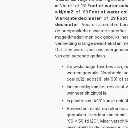
in N/dm2' of '61
Foot of water col
= N/dm2
' of '68
Foot of water co
Vierkante decimeter
' of '29
Foot
decimeter
'. Voor dit alternatief b
de oorspronkelijke waarde specifi
mogelijkheden men ook gebruikt, het
vermelding in lange selectielijsten 
Dat alles wordt voor ons overgenome
van een seconde gedaan.
De wiskundige functies asin, ex
worden gebruikt. Voorbeeld: sqrt
cos(pi/2), acos(1), sin(90) of t
Indien nodig kan het resultaat
wanneer dit zinvol is.
In plaats van '4^3' kun je ook '
Bovendien maakt de rekenmachi
gebruiken. Hierdoor kan er nie
'96 * 50 ftH2O'. Maar verschi
gekoppeld bij de conversie. Dat