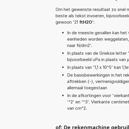
Om het gewenste resultaat zo snel m
beste als tekst invoeren, bijvoorbeel
gewoon '21
ftH2O
':
In de meeste gevallen kan het 
eenheden worden weggelaten, 
naar N/dm2'.
In plaats van de Griekse letter
bijvoorbeeld uPa in plaats van 
In plaats van '1,1 x 10^5' kan 
De basisbewerkingen in het reken
aftrekken (-), vermenigvuldigen 
allemaal toegestaan
In de afkortingen voor 'vierkan
'^2' en '^3'. Vierkante centim
van cm^2.
of: De rekenmachine gebrui