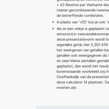
+ 43 Newton per Vierkante de
manier gecombineerde meeteenhe
de betreffende combinatie.
In plaats van '√25' kun je ook 's
Als er een vinkje is geplaatst n
antwoord in zwevendekommanot
deze presentatievorm wordt he
eigenlijke getal, hier 5,352 4
het weergeven van getallen bep
getallen ook weergegeven als 
en zeer kleine aantallen gemakk
geplaatst, dan wordt het resul
bovenstaande voorbeeld zou he
Onafhankelijk van de presentat
deze calculator 14 plaatsen. 
moeten zijn.