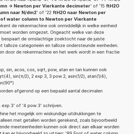
umn -> Newton per Vierkante decimeter
' of '15
ftH2O
lumn naar N/dm2
' of '22
ftH2O naar Newton per
 of water column to Newton per Vierkante
erekent de rekenmachine ook onmiddellijk in welke eenheid
ek moet worden omgezet. Ongeacht welke van deze
 bespaart de omslachtige zoektocht naar de juiste
met talloze categorieën en talloze ondersteunde eenheden.
n door de rekenmachine en het werk wordt in een fractie
p, sin, acos, cos, sqrt, pow, atan en tan kunnen ook
(4), sin(π/2), 2 exp 3, 3 pow 2, asin(1/2), atan(1/4),
an(90°)
 worden afgerond op een bepaald aantal decimalen
4 exp 3' of '4 pow 3' schrijven.
ne het mogelijk om wiskundige uitdrukkingen te
t alleen met getallen worden gerekend, zoals bijvoorbeeld
llende meeteenheden kunnen ook direct aan elkaar worden
 kan er bijvoorbeeld zo uitzien: '89 Foot of water column