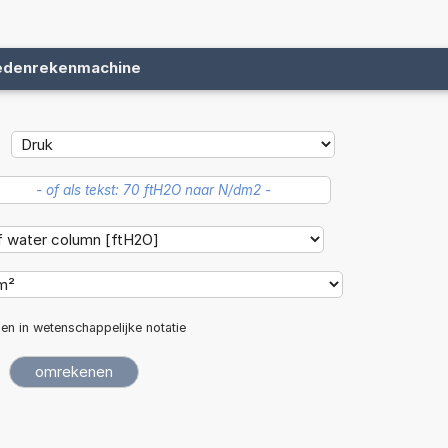
edenrekenmachine
len in wetenschappelijke notatie