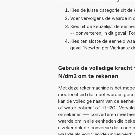
Kies de juiste categorie uit de k
Voer vervolgens de waarde in d
Kies uit de keuzelijst de eenh
-- converteren, in dit geval '
Fo
Kies ten slotte de eenheid waa
geval '
Newton per Vierkante d
Gebruik de volledige krach
N/dm2 om te rekenen
Met deze rekenmachine is het mogeli
meeteenheid die moet worden geconve
kan de volledige naam van de eenhei
of water column' of 'ftH2O'. Vervol
omrekenen --- converteren meeteenhe
waarde om in alle eenheden die beken
u zeker ook de conversie die u oorsp
waarde als volgt worden ingevoerd: 