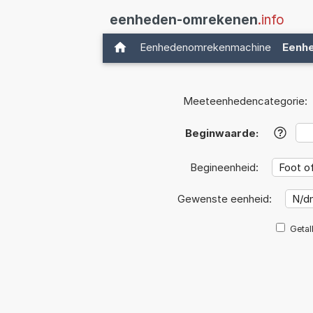
eenheden-omrekenen
.info
Eenhedenomrekenmachine
Eenh
Meeteenhedencategorie:
Beginwaarde:
?
Begineenheid:
Gewenste eenheid:
Getal