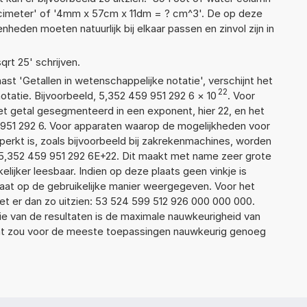
cimeter' of '4mm x 57cm x 11dm = ? cm^3'. De op deze
den moeten natuurlijk bij elkaar passen en zinvol zijn in
qrt 25' schrijven.
aast 'Getallen in wetenschappelijke notatie', verschijnt het
22
atie. Bijvoorbeeld, 5,352 459 951 292 6
×
10
. Voor
t getal gesegmenteerd in een exponent, hier 22, en het
59 951 292 6. Voor apparaten waarop de mogelijkheden voor
erkt is, zoals bijvoorbeeld bij zakrekenmachines, worden
5,352 459 951 292 6E+22. Dit maakt met name zeer grote
elijker leesbaar. Indien op deze plaats geen vinkje is
taat op de gebruikelijke manier weergegeven. Voor het
t er dan zo uitzien: 53 524 599 512 926 000 000 000.
ie van de resultaten is de maximale nauwkeurigheid van
Dat zou voor de meeste toepassingen nauwkeurig genoeg