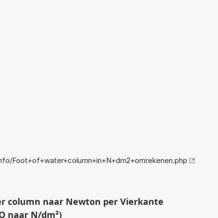
info/Foot+of+water+column+in+N+dm2+omrekenen.php
er column naar Newton per Vierkante
O naar N/dm²)