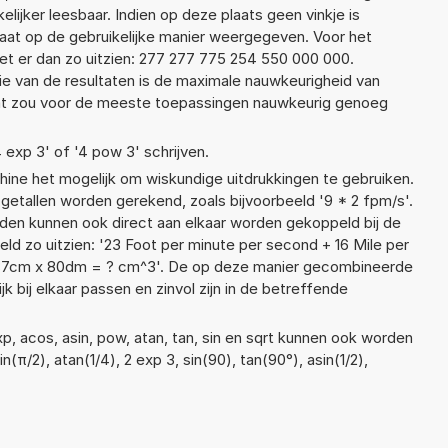
elijker leesbaar. Indien op deze plaats geen vinkje is
taat op de gebruikelijke manier weergegeven. Voor het
t er dan zo uitzien: 277 277 775 254 550 000 000.
ie van de resultaten is de maximale nauwkeurigheid van
Dat zou voor de meeste toepassingen nauwkeurig genoeg
4 exp 3' of '4 pow 3' schrijven.
ne het mogelijk om wiskundige uitdrukkingen te gebruiken.
 getallen worden gerekend, zoals bijvoorbeeld '9 * 2 fpm/s'.
en kunnen ook direct aan elkaar worden gekoppeld bij de
eld zo uitzien: '23 Foot per minute per second + 16 Mile per
87cm x 80dm = ? cm^3'. De op deze manier gecombineerde
 bij elkaar passen en zinvol zijn in de betreffende
p, acos, asin, pow, atan, tan, sin en sqrt kunnen ook worden
n(π/2), atan(1/4), 2 exp 3, sin(90), tan(90°), asin(1/2),