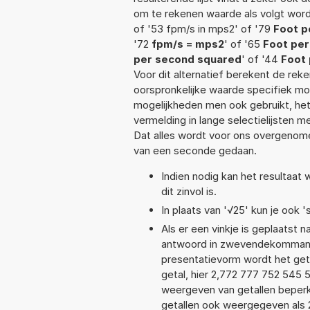
om te rekenen waarde als volgt word
of '53 fpm/s in mps2' of '79
Foot p
'72
fpm/s = mps2
' of '65
Foot per
per second squared
' of '44
Foot 
Voor dit alternatief berekent de rek
oorspronkelijke waarde specifiek 
mogelijkheden men ook gebruikt, het
vermelding in lange selectielijsten 
Dat alles wordt voor ons overgenome
van een seconde gedaan.
Indien nodig kan het resultaa
dit zinvol is.
In plaats van '√25' kun je ook 's
Als er een vinkje is geplaatst n
antwoord in zwevendekommanot
presentatievorm wordt het geta
getal, hier 2,772 777 752 545 
weergeven van getallen beperkt
getallen ook weergegeven als