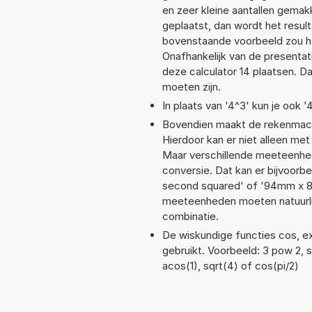
en zeer kleine aantallen gemakk
geplaatst, dan wordt het resul
bovenstaande voorbeeld zou he
Onafhankelijk van de presentat
deze calculator 14 plaatsen. 
moeten zijn.
In plaats van '4^3' kun je ook '
Bovendien maakt de rekenmachi
Hierdoor kan er niet alleen met
Maar verschillende meeteenhed
conversie. Dat kan er bijvoorbe
second squared' of '94mm x 
meeteenheden moeten natuurlijk
combinatie.
De wiskundige functies cos, ex
gebruikt. Voorbeeld: 3 pow 2, si
acos(1), sqrt(4) of cos(pi/2)