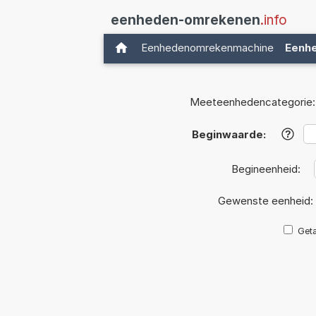
eenheden-omrekenen
.info
Eenhedenomrekenmachine
Eenh
Meeteenhedencategorie:
Beginwaarde:
?
Begineenheid:
Gewenste eenheid:
Geta