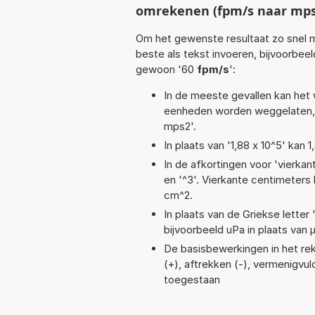
omrekenen (fpm/s naar mps
Om het gewenste resultaat zo snel m
beste als tekst invoeren, bijvoorbee
gewoon '60
fpm/s
':
In de meeste gevallen kan het 
eenheden worden weggelaten, 
mps2'.
In plaats van '1,88 x 10^5' kan
In de afkortingen voor 'vierkan
en '^3'. Vierkante centimeter
cm^2.
In plaats van de Griekse letter
bijvoorbeeld uPa in plaats van 
De basisbewerkingen in het reke
(+), aftrekken (-), vermenigvuld
toegestaan