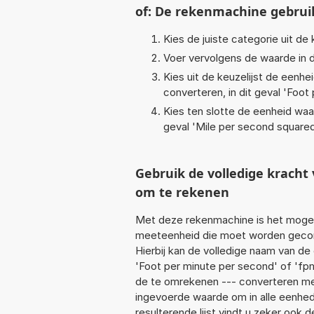
of: De rekenmachine gebrui
Kies de juiste categorie uit de k
Voer vervolgens de waarde in d
Kies uit de keuzelijst de eenh
converteren, in dit geval '
Foot 
Kies ten slotte de eenheid waa
geval '
Mile per second square
Gebruik de volledige krach
om te rekenen
Met deze rekenmachine is het mogeli
meeteenheid die moet worden geconv
Hierbij kan de volledige naam van de
'Foot per minute per second' of 'fp
de te omrekenen --- converteren meet
ingevoerde waarde om in alle eenhed
resulterende lijst vindt u zeker ook d