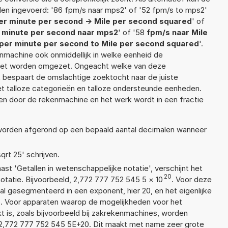
en ingevoerd: '86 fpm/s naar mps2' of '52 fpm/s to mps2'
er minute per second -> Mile per second squared
' of
 minute per second naar mps2
' of '58
fpm/s naar Mile
per minute per second to Mile per second squared
'.
enmachine ook onmiddellijk in welke eenheid de
moet worden omgezet. Ongeacht welke van deze
 bespaart de omslachtige zoektocht naar de juiste
met talloze categorieën en talloze ondersteunde eenheden.
n door de rekenmachine en het werk wordt in een fractie
t worden afgerond op een bepaald aantal decimalen wanneer
qrt 25' schrijven.
aast 'Getallen in wetenschappelijke notatie', verschijnt het
20
atie. Bijvoorbeeld, 2,772 777 752 545 5
×
10
. Voor deze
l gesegmenteerd in een exponent, hier 20, en het eigenlijke
5. Voor apparaten waarop de mogelijkheden voor het
 is, zoals bijvoorbeeld bij zakrekenmachines, worden
 2,772 777 752 545 5E+20. Dit maakt met name zeer grote