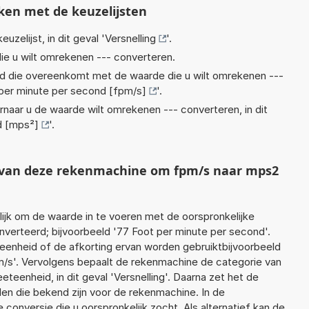
ken met de keuzelijsten
euzelijst, in dit geval '
Versnelling
'.
ie u wilt omrekenen --- converteren.
eid die overeenkomt met de waarde die u wilt omrekenen ---
per minute per second [fpm/s]
'.
rnaar u de waarde wilt omrekenen --- converteren, in dit
d [mps²]
'.
t van deze rekenmachine om fpm/s naar mps2
jk om de waarde in te voeren met de oorspronkelijke
erteerd; bijvoorbeeld '77 Foot per minute per second'.
 eenheid of de afkorting ervan worden gebruiktbijvoorbeeld
m/s'. Vervolgens bepaalt de rekenmachine de categorie van
eenheid, in dit geval 'Versnelling'. Daarna zet het de
en die bekend zijn voor de rekenmachine. In de
e conversie die u oorspronkelijk zocht. Als alternatief kan de