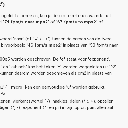
²)
ogelijk te bereiken, kun je de om te rekenen waarde het
ld '74
fpm/s naar mps2
' of '67
fpm/s to mps2
' of
woord 'naar' (of '=' / '->') tussen de namen van de twee
bijvoorbeeld '46
fpm/s mps2
' in plaats van '53 fpm/s naar
 1,88e5 worden geschreven. De 'e' staat voor 'exponent'.
t' en 'kubisch' kan het teken '^' worden weggelaten uit '^2'
s kunnen daarom worden geschreven als cm2 in plaats van
 'µ' (= micro) kan een eenvoudige 'u' worden gebruikt,
µPa.
nen: vierkantswortel (√), haakjes, delen (/, :, ÷), optellen
igen (*, x), exponent (^) en pi (π) zijn op dit punt allemaal