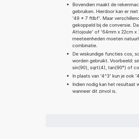
Bovendien maakt de rekenmachi
gebruiken. Hierdoor kan er nie
'49 * 7 ftlbf'. Maar verschill
gekoppeld bij de conversie. Dat
Attojoule' of '64mm x 22cm x
meeteenheden moeten natuurlijk
combinatie.
De wiskundige functies cos, sqr
worden gebruikt. Voorbeeld: sin(
sin(90), sqrt(4), tan(90°) of co
In plaats van '4^3' kun je ook '
Indien nodig kan het resultaat
wanneer dit zinvol is.