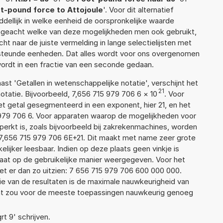
t-pound force to Attojoule
'. Voor dit alternatief
ellijk in welke eenheid de oorspronkelijke waarde
geacht welke van deze mogelijkheden men ook gebruikt,
t naar de juiste vermelding in lange selectielijsten met
ersteunde eenheden. Dat alles wordt voor ons overgenomen
ordt in een fractie van een seconde gedaan.
aast 'Getallen in wetenschappelijke notatie', verschijnt het
21
atie. Bijvoorbeeld, 7,656 715 979 706 6
×
10
. Voor
t getal gesegmenteerd in een exponent, hier 21, en het
15 979 706 6. Voor apparaten waarop de mogelijkheden voor
erkt is, zoals bijvoorbeeld bij zakrekenmachines, worden
7,656 715 979 706 6E+21. Dit maakt met name zeer grote
elijker leesbaar. Indien op deze plaats geen vinkje is
taat op de gebruikelijke manier weergegeven. Voor het
t er dan zo uitzien: 7 656 715 979 706 600 000 000.
ie van de resultaten is de maximale nauwkeurigheid van
Dat zou voor de meeste toepassingen nauwkeurig genoeg
rt 9' schrijven.