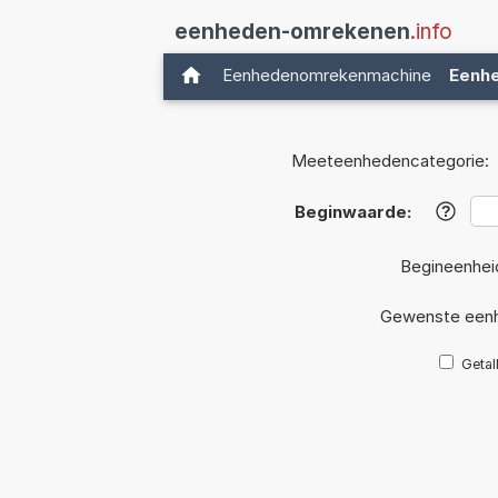
eenheden-omrekenen
.info
Eenhedenomrekenmachine
Eenh
Meeteenhedencategorie:
Beginwaarde:
?
Begineenhei
Gewenste eenh
Getal