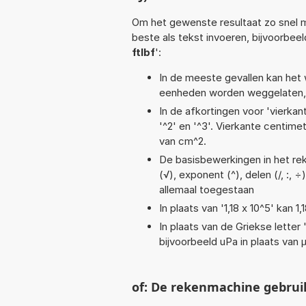
Om het gewenste resultaat zo snel m
beste als tekst invoeren, bijvoorbee
ftlbf
':
In de meeste gevallen kan het 
eenheden worden weggelaten, 
In de afkortingen voor 'vierkan
'^2' en '^3'. Vierkante centim
van cm^2.
De basisbewerkingen in het rek
(√), exponent (^), delen (/, :, ÷
allemaal toegestaan
In plaats van '1,18 x 10^5' kan
In plaats van de Griekse letter
bijvoorbeeld uPa in plaats van 
of: De rekenmachine gebrui