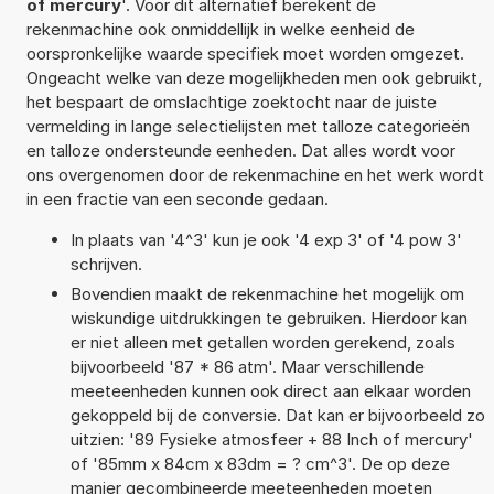
of mercury
'. Voor dit alternatief berekent de
rekenmachine ook onmiddellijk in welke eenheid de
oorspronkelijke waarde specifiek moet worden omgezet.
Ongeacht welke van deze mogelijkheden men ook gebruikt,
het bespaart de omslachtige zoektocht naar de juiste
vermelding in lange selectielijsten met talloze categorieën
en talloze ondersteunde eenheden. Dat alles wordt voor
ons overgenomen door de rekenmachine en het werk wordt
in een fractie van een seconde gedaan.
In plaats van '4^3' kun je ook '4 exp 3' of '4 pow 3'
schrijven.
Bovendien maakt de rekenmachine het mogelijk om
wiskundige uitdrukkingen te gebruiken. Hierdoor kan
er niet alleen met getallen worden gerekend, zoals
bijvoorbeeld '87 * 86 atm'. Maar verschillende
meeteenheden kunnen ook direct aan elkaar worden
gekoppeld bij de conversie. Dat kan er bijvoorbeeld zo
uitzien: '89 Fysieke atmosfeer + 88 Inch of mercury'
of '85mm x 84cm x 83dm = ? cm^3'. De op deze
manier gecombineerde meeteenheden moeten