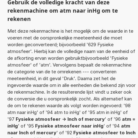
Gebruik de volledige kracht van deze
rekenmachine om atm naar inHg om te
rekenen
Met deze rekenmachine is het mogelijk om de waarde in te
voeren met de oorspronkelijke meeteenheid die moet
worden geconverteerd; bijvoorbeeld '629 Fysieke
atmosfeer'. Hierbij kan de volledige naam van de eenheid of
de afkorting ervan worden gebruiktbijvoorbeeld 'Fysieke
atmosfeer' of 'atm'. Vervolgens bepaalt de rekenmachine
de categorie van de te omrekenen --- converteren
meeteenheid, in dit geval 'Druk'. Daarna zet het de
ingevoerde waarde om in alle eenheden die bekend zijn voor
de rekenmachine. In de resulterende lijst vindt u zeker ook
de conversie die u oorspronkelijk zocht. Als alternatief kan
de om te rekenen waarde als volgt worden ingevoerd: '98
atm naar inHg' of '94 atm to inHg' of '95 atm in inHg' of
'97
Fysieke atmosfeer -> Inch of mercury
' of '96
atm =
inHg
' of '95
Fysieke atmosfeer naar inHg
' of '94
atm
naar Inch of mercury
' of '92
Fysieke atmosfeer to Inch