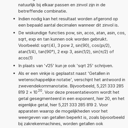
natuurlijk bij elkaar passen en zinvol zijn in de
betreffende combinatie.
Indien nodig kan het resultaat worden afgerond op
een bepaald aantal decimalen wanneer dit zinvol is.
De wiskundige functies pow, sin, acos, atan, asin, cos,
sqrt, exp en tan kunnen ook worden gebruikt.
Voorbeeld: sqrt(4), 3 pow 2, sin(90), cos(pi/2),
atan(1/4), tan(90°), 2 exp 3, asin(1/2), sin(π/2) of
acos(1)
In plaats van '√25' kun je ook 'sqrt 25' schrijven.
Als er een vinkje is geplaatst naast 'Getallen in
wetenschappelijke notatie', verschijnt het antwoord in
zwevendekommanotatie. Bijvoorbeeld, 5,221 333 285
20
819 2
×
10
. Voor deze presentatievorm wordt het
getal gesegmenteerd in een exponent, hier 20, en het
eigenlijke getal, hier 5,221 333 285 819 2. Voor
apparaten waarop de mogelijkheden voor het
weergeven van getallen beperkt is, zoals bijvoorbeeld
bij zakrekenmachines, worden getallen ook