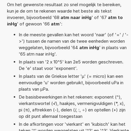
Om het gewenste resultaat zo snel mogelijk te bereiken,
kun je de om te rekenen waarde het beste als tekst
invoeren, bijvoorbeeld '68
atm naar inHg
' of '67
atm to
inHg
' of gewoon '66
atm
':
In de meeste gevallen kan het woord 'naar' (of '=' / '-
>') tussen de namen van de twee eenheden worden
weggelaten, bijvoorbeeld '64
atm inHg
' in plaats van
'65 atm naar inHg'.
In plaats van '2 x 10^5' kan 2e5 worden geschreven.
De 'e' staat voor 'exponent'.
In plaats van de Griekse letter 'µ' (= micro) kan een
eenvoudige 'u' worden gebruikt, bijvoorbeeld uPa in
plaats van µPa.
De basisbewerkingen in het rekenen: exponent (^),
vierkantswortel (√), haakjes, vermenigvuldigen (*, x),
pi (π), aftrekken (-), delen (/, :, ÷) en optellen (+) zijn
op dit punt allemaal toegestaan
In de afkortingen voor 'vierkant' en 'kubisch' kan het
teken '^' worden weggelaten uit '^2' en '^3'. Vierkante