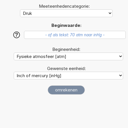
Meeteenhedencategorie:
Beginwaarde:
?
Begineenheid:
Gewenste eenheid: