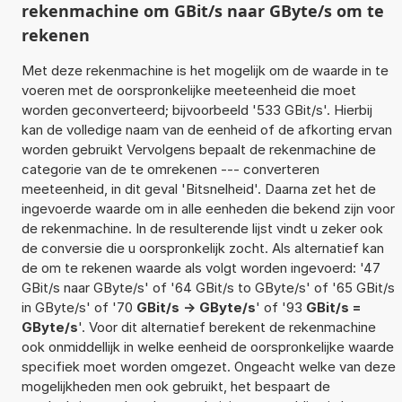
rekenmachine om GBit/s naar GByte/s om te
rekenen
Met deze rekenmachine is het mogelijk om de waarde in te
voeren met de oorspronkelijke meeteenheid die moet
worden geconverteerd; bijvoorbeeld '533 GBit/s'. Hierbij
kan de volledige naam van de eenheid of de afkorting ervan
worden gebruikt Vervolgens bepaalt de rekenmachine de
categorie van de te omrekenen --- converteren
meeteenheid, in dit geval 'Bitsnelheid'. Daarna zet het de
ingevoerde waarde om in alle eenheden die bekend zijn voor
de rekenmachine. In de resulterende lijst vindt u zeker ook
de conversie die u oorspronkelijk zocht. Als alternatief kan
de om te rekenen waarde als volgt worden ingevoerd: '47
GBit/s naar GByte/s' of '64 GBit/s to GByte/s' of '65 GBit/s
in GByte/s' of '70
GBit/s -> GByte/s
' of '93
GBit/s =
GByte/s
'. Voor dit alternatief berekent de rekenmachine
ook onmiddellijk in welke eenheid de oorspronkelijke waarde
specifiek moet worden omgezet. Ongeacht welke van deze
mogelijkheden men ook gebruikt, het bespaart de