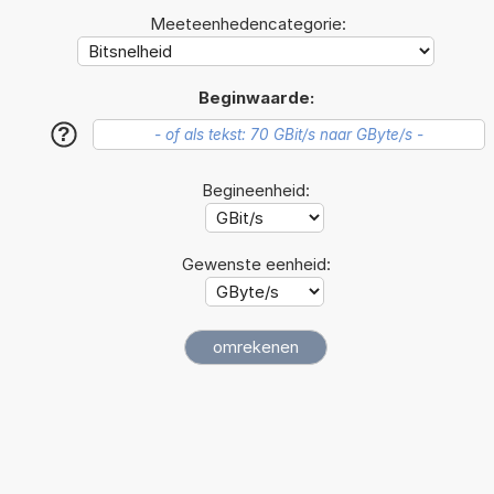
Meeteenhedencategorie:
Beginwaarde:
?
Begineenheid:
Gewenste eenheid: