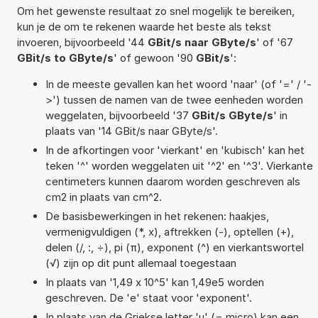
Om het gewenste resultaat zo snel mogelijk te bereiken,
kun je de om te rekenen waarde het beste als tekst
invoeren, bijvoorbeeld '44
GBit/s naar GByte/s
' of '67
GBit/s to GByte/s
' of gewoon '90
GBit/s
':
In de meeste gevallen kan het woord 'naar' (of '=' / '-
>') tussen de namen van de twee eenheden worden
weggelaten, bijvoorbeeld '37
GBit/s GByte/s
' in
plaats van '14 GBit/s naar GByte/s'.
In de afkortingen voor 'vierkant' en 'kubisch' kan het
teken '^' worden weggelaten uit '^2' en '^3'. Vierkante
centimeters kunnen daarom worden geschreven als
cm2 in plaats van cm^2.
De basisbewerkingen in het rekenen: haakjes,
vermenigvuldigen (*, x), aftrekken (-), optellen (+),
delen (/, :, ÷), pi (π), exponent (^) en vierkantswortel
(√) zijn op dit punt allemaal toegestaan
In plaats van '1,49 x 10^5' kan 1,49e5 worden
geschreven. De 'e' staat voor 'exponent'.
In plaats van de Griekse letter 'µ' (= micro) kan een