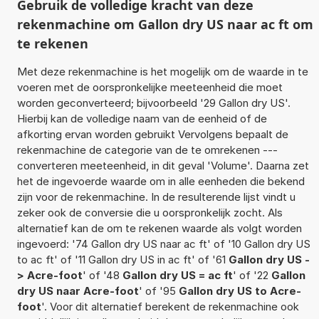
Gebruik de volledige kracht van deze
rekenmachine om Gallon dry US naar ac ft om
te rekenen
Met deze rekenmachine is het mogelijk om de waarde in te
voeren met de oorspronkelijke meeteenheid die moet
worden geconverteerd; bijvoorbeeld '29 Gallon dry US'.
Hierbij kan de volledige naam van de eenheid of de
afkorting ervan worden gebruikt Vervolgens bepaalt de
rekenmachine de categorie van de te omrekenen ---
converteren meeteenheid, in dit geval 'Volume'. Daarna zet
het de ingevoerde waarde om in alle eenheden die bekend
zijn voor de rekenmachine. In de resulterende lijst vindt u
zeker ook de conversie die u oorspronkelijk zocht. Als
alternatief kan de om te rekenen waarde als volgt worden
ingevoerd: '74 Gallon dry US naar ac ft' of '10 Gallon dry US
to ac ft' of '11 Gallon dry US in ac ft' of '61
Gallon dry US -
> Acre-foot
' of '48
Gallon dry US = ac ft
' of '22
Gallon
dry US naar Acre-foot
' of '95
Gallon dry US to Acre-
foot
'. Voor dit alternatief berekent de rekenmachine ook