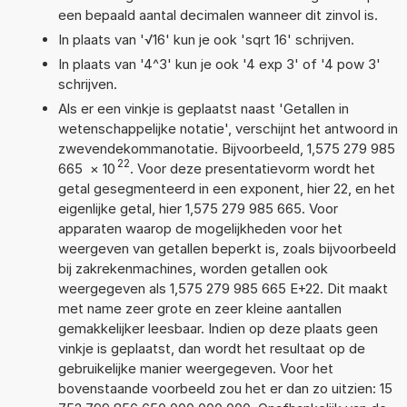
een bepaald aantal decimalen wanneer dit zinvol is.
In plaats van '√16' kun je ook 'sqrt 16' schrijven.
In plaats van '4^3' kun je ook '4 exp 3' of '4 pow 3'
schrijven.
Als er een vinkje is geplaatst naast 'Getallen in
wetenschappelijke notatie', verschijnt het antwoord in
zwevendekommanotatie. Bijvoorbeeld, 1,575 279 985
22
665
×
10
. Voor deze presentatievorm wordt het
getal gesegmenteerd in een exponent, hier 22, en het
eigenlijke getal, hier 1,575 279 985 665. Voor
apparaten waarop de mogelijkheden voor het
weergeven van getallen beperkt is, zoals bijvoorbeeld
bij zakrekenmachines, worden getallen ook
weergegeven als 1,575 279 985 665 E+22. Dit maakt
met name zeer grote en zeer kleine aantallen
gemakkelijker leesbaar. Indien op deze plaats geen
vinkje is geplaatst, dan wordt het resultaat op de
gebruikelijke manier weergegeven. Voor het
bovenstaande voorbeeld zou het er dan zo uitzien: 15