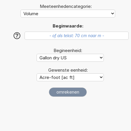
Meeteenhedencategorie:
Beginwaarde:
?
Begineenheid:
Gewenste eenheid: