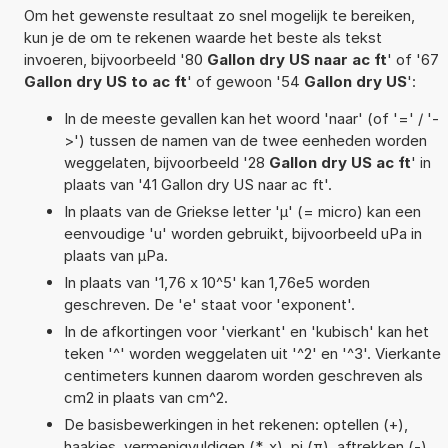
Om het gewenste resultaat zo snel mogelijk te bereiken,
kun je de om te rekenen waarde het beste als tekst
invoeren, bijvoorbeeld '80
Gallon dry US naar ac ft
' of '67
Gallon dry US to ac ft
' of gewoon '54
Gallon dry US
':
In de meeste gevallen kan het woord 'naar' (of '=' / '-
>') tussen de namen van de twee eenheden worden
weggelaten, bijvoorbeeld '28
Gallon dry US ac ft
' in
plaats van '41 Gallon dry US naar ac ft'.
In plaats van de Griekse letter 'µ' (= micro) kan een
eenvoudige 'u' worden gebruikt, bijvoorbeeld uPa in
plaats van µPa.
In plaats van '1,76 x 10^5' kan 1,76e5 worden
geschreven. De 'e' staat voor 'exponent'.
In de afkortingen voor 'vierkant' en 'kubisch' kan het
teken '^' worden weggelaten uit '^2' en '^3'. Vierkante
centimeters kunnen daarom worden geschreven als
cm2 in plaats van cm^2.
De basisbewerkingen in het rekenen: optellen (+),
haakjes, vermenigvuldigen (*, x), pi (π), aftrekken (-),