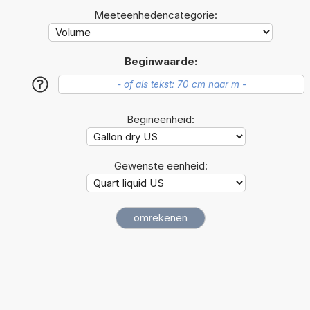
Meeteenhedencategorie:
Beginwaarde:
?
Begineenheid:
Gewenste eenheid: