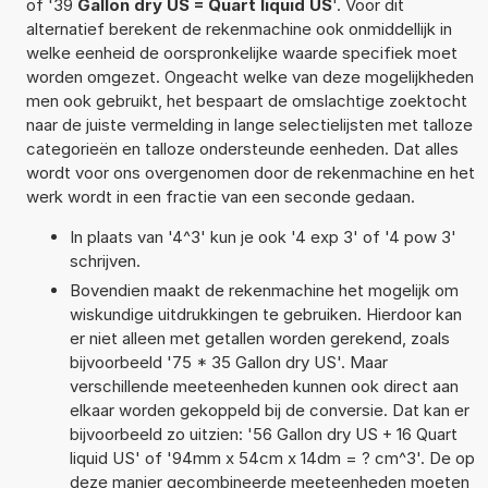
of '39
Gallon dry US = Quart liquid US
'. Voor dit
alternatief berekent de rekenmachine ook onmiddellijk in
welke eenheid de oorspronkelijke waarde specifiek moet
worden omgezet. Ongeacht welke van deze mogelijkheden
men ook gebruikt, het bespaart de omslachtige zoektocht
naar de juiste vermelding in lange selectielijsten met talloze
categorieën en talloze ondersteunde eenheden. Dat alles
wordt voor ons overgenomen door de rekenmachine en het
werk wordt in een fractie van een seconde gedaan.
In plaats van '4^3' kun je ook '4 exp 3' of '4 pow 3'
schrijven.
Bovendien maakt de rekenmachine het mogelijk om
wiskundige uitdrukkingen te gebruiken. Hierdoor kan
er niet alleen met getallen worden gerekend, zoals
bijvoorbeeld '75 * 35 Gallon dry US'. Maar
verschillende meeteenheden kunnen ook direct aan
elkaar worden gekoppeld bij de conversie. Dat kan er
bijvoorbeeld zo uitzien: '56 Gallon dry US + 16 Quart
liquid US' of '94mm x 54cm x 14dm = ? cm^3'. De op
deze manier gecombineerde meeteenheden moeten