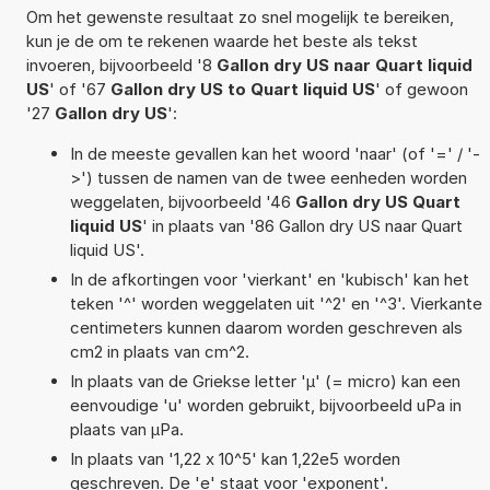
Om het gewenste resultaat zo snel mogelijk te bereiken,
kun je de om te rekenen waarde het beste als tekst
invoeren, bijvoorbeeld '8
Gallon dry US naar Quart liquid
US
' of '67
Gallon dry US to Quart liquid US
' of gewoon
'27
Gallon dry US
':
In de meeste gevallen kan het woord 'naar' (of '=' / '-
>') tussen de namen van de twee eenheden worden
weggelaten, bijvoorbeeld '46
Gallon dry US Quart
liquid US
' in plaats van '86 Gallon dry US naar Quart
liquid US'.
In de afkortingen voor 'vierkant' en 'kubisch' kan het
teken '^' worden weggelaten uit '^2' en '^3'. Vierkante
centimeters kunnen daarom worden geschreven als
cm2 in plaats van cm^2.
In plaats van de Griekse letter 'µ' (= micro) kan een
eenvoudige 'u' worden gebruikt, bijvoorbeeld uPa in
plaats van µPa.
In plaats van '1,22 x 10^5' kan 1,22e5 worden
geschreven. De 'e' staat voor 'exponent'.