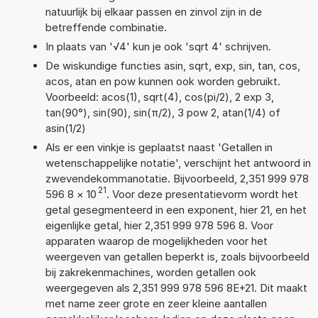
natuurlijk bij elkaar passen en zinvol zijn in de
betreffende combinatie.
In plaats van '√4' kun je ook 'sqrt 4' schrijven.
De wiskundige functies asin, sqrt, exp, sin, tan, cos,
acos, atan en pow kunnen ook worden gebruikt.
Voorbeeld: acos(1), sqrt(4), cos(pi/2), 2 exp 3,
tan(90°), sin(90), sin(π/2), 3 pow 2, atan(1/4) of
asin(1/2)
Als er een vinkje is geplaatst naast 'Getallen in
wetenschappelijke notatie', verschijnt het antwoord in
zwevendekommanotatie. Bijvoorbeeld, 2,351 999 978
21
596 8
×
10
. Voor deze presentatievorm wordt het
getal gesegmenteerd in een exponent, hier 21, en het
eigenlijke getal, hier 2,351 999 978 596 8. Voor
apparaten waarop de mogelijkheden voor het
weergeven van getallen beperkt is, zoals bijvoorbeeld
bij zakrekenmachines, worden getallen ook
weergegeven als 2,351 999 978 596 8E+21. Dit maakt
met name zeer grote en zeer kleine aantallen