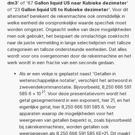
dm3
' of '67
Gallon liquid US naar Kubieke dezimeter
'
of '23
Gallon liquid US to Kubieke dezimeter
'. Voor dit
alternatief berekent de rekenmachine ook onmiddellijk in
welke eenheid de oorspronkelijke waarde specifiek moet
worden omgezet. Ongeacht welke van deze mogelijkheden
men ook gebruikt, het bespaart de omslachtige zoektocht
naar de juiste vermelding in lange selectielijsten met talloze
categorieën en talloze ondersteunde eenheden. Dat alles
wordt voor ons overgenomen door de rekenmachine en het
werk wordt in een fractie van een seconde gedaan.
Als er een vinkje is geplaatst naast 'Getallen in
wetenschappelijke notatie', verschijnt het antwoord in
zwevendekommanotatie. Bijvoorbeeld, 8,250 666 591
21
585 6
×
10
. Voor deze presentatievorm wordt het
getal gesegmenteerd in een exponent, hier 21, en het
eigenlijke getal, hier 8,250 666 591 585 6. Voor
apparaten waarop de mogelijkheden voor het
weergeven van getallen beperkt is, zoals bijvoorbeeld
bij zakrekenmachines, worden getallen ook
weergegeven als 8,250 666 591 585 6E+21. Dit maakt