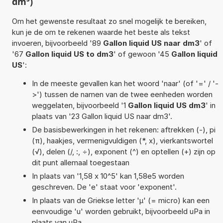
dm³)
Om het gewenste resultaat zo snel mogelijk te bereiken,
kun je de om te rekenen waarde het beste als tekst
invoeren, bijvoorbeeld '89
Gallon liquid US naar dm3
' of
'67
Gallon liquid US to dm3
' of gewoon '45
Gallon liquid
US
':
In de meeste gevallen kan het woord 'naar' (of '=' / '-
>') tussen de namen van de twee eenheden worden
weggelaten, bijvoorbeeld '1
Gallon liquid US dm3
' in
plaats van '23 Gallon liquid US naar dm3'.
De basisbewerkingen in het rekenen: aftrekken (-), pi
(π), haakjes, vermenigvuldigen (*, x), vierkantswortel
(√), delen (/, :, ÷), exponent (^) en optellen (+) zijn op
dit punt allemaal toegestaan
In plaats van '1,58 x 10^5' kan 1,58e5 worden
geschreven. De 'e' staat voor 'exponent'.
In plaats van de Griekse letter 'µ' (= micro) kan een
eenvoudige 'u' worden gebruikt, bijvoorbeeld uPa in
plaats van µPa.