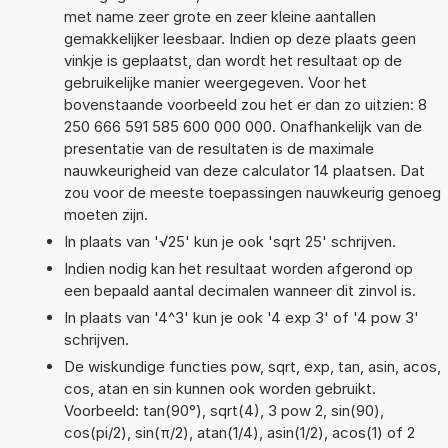
met name zeer grote en zeer kleine aantallen
gemakkelijker leesbaar. Indien op deze plaats geen
vinkje is geplaatst, dan wordt het resultaat op de
gebruikelijke manier weergegeven. Voor het
bovenstaande voorbeeld zou het er dan zo uitzien: 8
250 666 591 585 600 000 000. Onafhankelijk van de
presentatie van de resultaten is de maximale
nauwkeurigheid van deze calculator 14 plaatsen. Dat
zou voor de meeste toepassingen nauwkeurig genoeg
moeten zijn.
In plaats van '√25' kun je ook 'sqrt 25' schrijven.
Indien nodig kan het resultaat worden afgerond op
een bepaald aantal decimalen wanneer dit zinvol is.
In plaats van '4^3' kun je ook '4 exp 3' of '4 pow 3'
schrijven.
De wiskundige functies pow, sqrt, exp, tan, asin, acos,
cos, atan en sin kunnen ook worden gebruikt.
Voorbeeld: tan(90°), sqrt(4), 3 pow 2, sin(90),
cos(pi/2), sin(π/2), atan(1/4), asin(1/2), acos(1) of 2