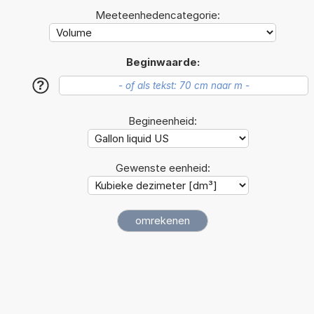
Meeteenhedencategorie:
Beginwaarde:
?
Begineenheid:
Gewenste eenheid: