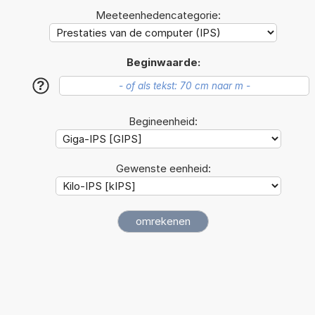
Meeteenhedencategorie:
Beginwaarde:
?
Begineenheid:
Gewenste eenheid: