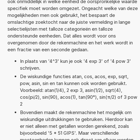
ook onmiddellijk in welke eenheid de oorspronkelijke waarde
specifiek moet worden omgezet. Ongeacht welke van deze
mogelijkheden men ook gebruikt, het bespaart de
omslachtige zoektocht naar de juiste vermelding in lange
selectielijsten met talloze categorieën en talloze
ondersteunde eenheden. Dat alles wordt voor ons
overgenomen door de rekenmachine en het werk wordt in
een fractie van een seconde gedaan.
In plaats van '4^3' kun je ook '4 exp 3' of '4 pow 3'
schrijven.
De wiskundige functies atan, cos, acos, exp, sqrt,
pow, asin, sin en tan kunnen ook worden gebruikt.
Voorbeeld: atan(1/4), 2 exp 3, asin(1/2), sqrt(4),
cos(pi/2), sin(90), acos(1), tan(90°), sin(π/2) of 3 pow
2
Bovendien maakt de rekenmachine het mogelijk om
wiskundige uitdrukkingen te gebruiken. Hierdoor kan
er niet alleen met getallen worden gerekend, zoals
bijvoorbeeld '5 * 51 GIPS'. Maar verschillende
meeteenheden kunnen ook direct aan elkaar worden