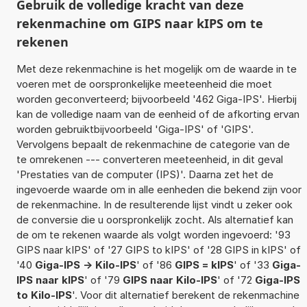
Gebruik de volledige kracht van deze
rekenmachine om GIPS naar kIPS om te
rekenen
Met deze rekenmachine is het mogelijk om de waarde in te
voeren met de oorspronkelijke meeteenheid die moet
worden geconverteerd; bijvoorbeeld '462 Giga-IPS'. Hierbij
kan de volledige naam van de eenheid of de afkorting ervan
worden gebruiktbijvoorbeeld 'Giga-IPS' of 'GIPS'.
Vervolgens bepaalt de rekenmachine de categorie van de
te omrekenen --- converteren meeteenheid, in dit geval
'Prestaties van de computer (IPS)'. Daarna zet het de
ingevoerde waarde om in alle eenheden die bekend zijn voor
de rekenmachine. In de resulterende lijst vindt u zeker ook
de conversie die u oorspronkelijk zocht. Als alternatief kan
de om te rekenen waarde als volgt worden ingevoerd: '93
GIPS naar kIPS' of '27 GIPS to kIPS' of '28 GIPS in kIPS' of
'40
Giga-IPS -> Kilo-IPS
' of '86
GIPS = kIPS
' of '33
Giga-
IPS naar kIPS
' of '79
GIPS naar Kilo-IPS
' of '72
Giga-IPS
to Kilo-IPS
'. Voor dit alternatief berekent de rekenmachine