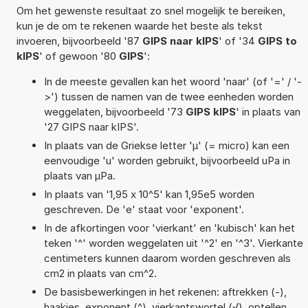
Om het gewenste resultaat zo snel mogelijk te bereiken,
kun je de om te rekenen waarde het beste als tekst
invoeren, bijvoorbeeld '87
GIPS naar kIPS
' of '34
GIPS to
kIPS
' of gewoon '80
GIPS
':
In de meeste gevallen kan het woord 'naar' (of '=' / '-
>') tussen de namen van de twee eenheden worden
weggelaten, bijvoorbeeld '73
GIPS kIPS
' in plaats van
'27 GIPS naar kIPS'.
In plaats van de Griekse letter 'µ' (= micro) kan een
eenvoudige 'u' worden gebruikt, bijvoorbeeld uPa in
plaats van µPa.
In plaats van '1,95 x 10^5' kan 1,95e5 worden
geschreven. De 'e' staat voor 'exponent'.
In de afkortingen voor 'vierkant' en 'kubisch' kan het
teken '^' worden weggelaten uit '^2' en '^3'. Vierkante
centimeters kunnen daarom worden geschreven als
cm2 in plaats van cm^2.
De basisbewerkingen in het rekenen: aftrekken (-),
haakjes, exponent (^), vierkantswortel (√), optellen