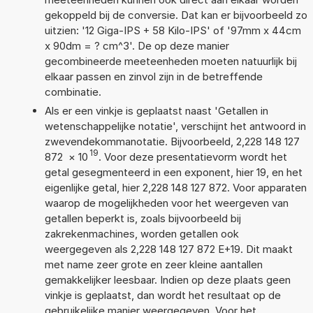
gekoppeld bij de conversie. Dat kan er bijvoorbeeld zo
uitzien: '12 Giga-IPS + 58 Kilo-IPS' of '97mm x 44cm
x 90dm = ? cm^3'. De op deze manier
gecombineerde meeteenheden moeten natuurlijk bij
elkaar passen en zinvol zijn in de betreffende
combinatie.
Als er een vinkje is geplaatst naast 'Getallen in
wetenschappelijke notatie', verschijnt het antwoord in
zwevendekommanotatie. Bijvoorbeeld, 2,228 148 127
19
872
×
10
. Voor deze presentatievorm wordt het
getal gesegmenteerd in een exponent, hier 19, en het
eigenlijke getal, hier 2,228 148 127 872. Voor apparaten
waarop de mogelijkheden voor het weergeven van
getallen beperkt is, zoals bijvoorbeeld bij
zakrekenmachines, worden getallen ook
weergegeven als 2,228 148 127 872 E+19. Dit maakt
met name zeer grote en zeer kleine aantallen
gemakkelijker leesbaar. Indien op deze plaats geen
vinkje is geplaatst, dan wordt het resultaat op de
gebruikelijke manier weergegeven. Voor het