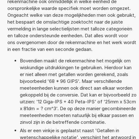
rekenmachine ook onmiddellijk in welke eenheid de
oorspronkelijke waarde specifiek moet worden omgezet.
Ongeacht welke van deze mogelijkheden men ook gebruikt,
het bespaart de omslachtige zoektocht naar de juiste
vermelding in lange selectielijsten met talloze categorieën
en talloze ondersteunde eenheden. Dat alles wordt voor
ons overgenomen door de rekenmachine en het werk wordt
in een fractie van een seconde gedaan.
Bovendien maakt de rekenmachine het mogelijk om
wiskundige uitdrukkingen te gebruiken. Hierdoor kan
er niet alleen met getallen worden gerekend, zoals
bijvoorbeeld '68 * 96 GIPS'. Maar verschillende
meeteenheden kunnen ook direct aan elkaar worden
gekoppeld bij de conversie. Dat kan er bijvoorbeeld zo
uitzien: '12 Giga-IPS + 40 Peta-IPS' of '25mm x 53cm
x 81dm = ? cm^3'. De op deze manier gecombineerde
meeteenheden moeten natuurlijk bij elkaar passen en
zinvol zijn in de betreffende combinatie.
Als er een vinkje is geplaatst naast 'Getallen in
wetenschappelijke notatie', verschijnt het antwoord in