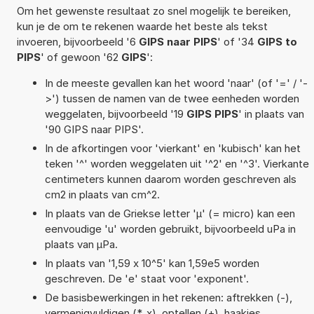
Om het gewenste resultaat zo snel mogelijk te bereiken,
kun je de om te rekenen waarde het beste als tekst
invoeren, bijvoorbeeld '6
GIPS naar PIPS
' of '34
GIPS to
PIPS
' of gewoon '62
GIPS
':
In de meeste gevallen kan het woord 'naar' (of '=' / '-
>') tussen de namen van de twee eenheden worden
weggelaten, bijvoorbeeld '19
GIPS PIPS
' in plaats van
'90 GIPS naar PIPS'.
In de afkortingen voor 'vierkant' en 'kubisch' kan het
teken '^' worden weggelaten uit '^2' en '^3'. Vierkante
centimeters kunnen daarom worden geschreven als
cm2 in plaats van cm^2.
In plaats van de Griekse letter 'µ' (= micro) kan een
eenvoudige 'u' worden gebruikt, bijvoorbeeld uPa in
plaats van µPa.
In plaats van '1,59 x 10^5' kan 1,59e5 worden
geschreven. De 'e' staat voor 'exponent'.
De basisbewerkingen in het rekenen: aftrekken (-),
vermenigvuldigen (*, x), optellen (+), haakjes,