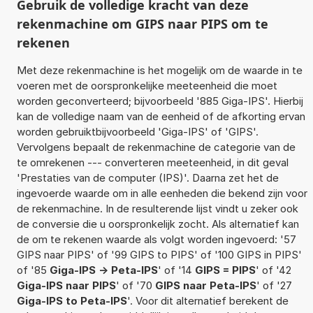
Gebruik de volledige kracht van deze
rekenmachine om GIPS naar PIPS om te
rekenen
Met deze rekenmachine is het mogelijk om de waarde in te
voeren met de oorspronkelijke meeteenheid die moet
worden geconverteerd; bijvoorbeeld '885 Giga-IPS'. Hierbij
kan de volledige naam van de eenheid of de afkorting ervan
worden gebruiktbijvoorbeeld 'Giga-IPS' of 'GIPS'.
Vervolgens bepaalt de rekenmachine de categorie van de
te omrekenen --- converteren meeteenheid, in dit geval
'Prestaties van de computer (IPS)'. Daarna zet het de
ingevoerde waarde om in alle eenheden die bekend zijn voor
de rekenmachine. In de resulterende lijst vindt u zeker ook
de conversie die u oorspronkelijk zocht. Als alternatief kan
de om te rekenen waarde als volgt worden ingevoerd: '57
GIPS naar PIPS' of '99 GIPS to PIPS' of '100 GIPS in PIPS'
of '85
Giga-IPS -> Peta-IPS
' of '14
GIPS = PIPS
' of '42
Giga-IPS naar PIPS
' of '70
GIPS naar Peta-IPS
' of '27
Giga-IPS to Peta-IPS
'. Voor dit alternatief berekent de