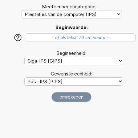
Meeteenhedencategorie:
Beginwaarde:
?
Begineenheid:
Gewenste eenheid: