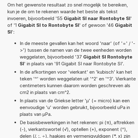
Om het gewenste resultaat zo snel mogelijk te bereiken,
kun je de om te rekenen waarde het beste als tekst
invoeren, bijvoorbeeld '55
Gigabit SI naar Rontobyte SI
'
of '1
Gigabit SI to Rontobyte SI
' of gewoon '46
Gigabit
SI
':
In de meeste gevallen kan het woord 'naar' (of '=' / '-
>') tussen de namen van de twee eenheden worden
weggelaten, bijvoorbeeld '37
Gigabit SI Rontobyte
SI
' in plaats van '91 Gigabit SI naar Rontobyte SI'.
In de afkortingen voor 'vierkant' en 'kubisch' kan het
teken '^' worden weggelaten uit '^2' en '^3'. Vierkante
centimeters kunnen daarom worden geschreven als
cm2 in plaats van cm^2.
In plaats van de Griekse letter 'µ' (= micro) kan een
eenvoudige 'u' worden gebruikt, bijvoorbeeld uPa in
plaats van µPa.
De basisbewerkingen in het rekenen: pi (π), aftrekken
(-), vierkantswortel (√), optellen (+), exponent (^),
delen (/, :, ÷), haakjes en vermenigvuldigen (*, x) zijn