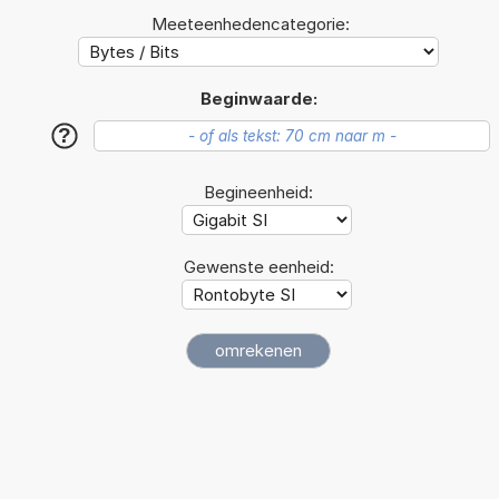
Meeteenhedencategorie:
Beginwaarde:
?
Begineenheid:
Gewenste eenheid: