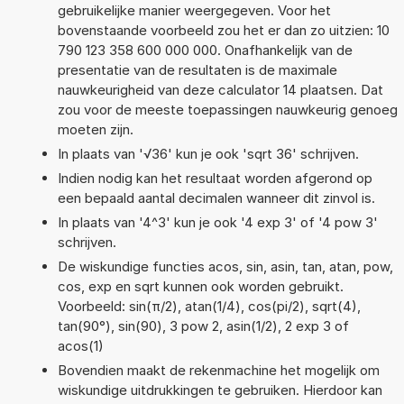
gebruikelijke manier weergegeven. Voor het
bovenstaande voorbeeld zou het er dan zo uitzien: 10
790 123 358 600 000 000. Onafhankelijk van de
presentatie van de resultaten is de maximale
nauwkeurigheid van deze calculator 14 plaatsen. Dat
zou voor de meeste toepassingen nauwkeurig genoeg
moeten zijn.
In plaats van '√36' kun je ook 'sqrt 36' schrijven.
Indien nodig kan het resultaat worden afgerond op
een bepaald aantal decimalen wanneer dit zinvol is.
In plaats van '4^3' kun je ook '4 exp 3' of '4 pow 3'
schrijven.
De wiskundige functies acos, sin, asin, tan, atan, pow,
cos, exp en sqrt kunnen ook worden gebruikt.
Voorbeeld: sin(π/2), atan(1/4), cos(pi/2), sqrt(4),
tan(90°), sin(90), 3 pow 2, asin(1/2), 2 exp 3 of
acos(1)
Bovendien maakt de rekenmachine het mogelijk om
wiskundige uitdrukkingen te gebruiken. Hierdoor kan