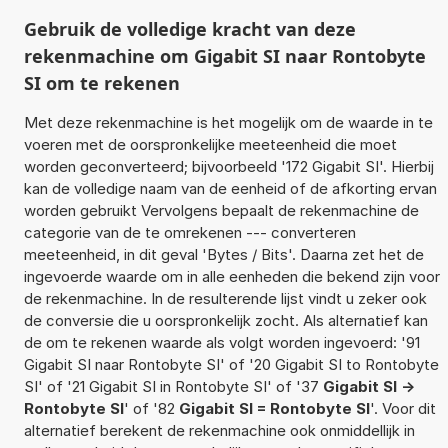
Gebruik de volledige kracht van deze
rekenmachine om Gigabit SI naar Rontobyte
SI om te rekenen
Met deze rekenmachine is het mogelijk om de waarde in te
voeren met de oorspronkelijke meeteenheid die moet
worden geconverteerd; bijvoorbeeld '172 Gigabit SI'. Hierbij
kan de volledige naam van de eenheid of de afkorting ervan
worden gebruikt Vervolgens bepaalt de rekenmachine de
categorie van de te omrekenen --- converteren
meeteenheid, in dit geval 'Bytes / Bits'. Daarna zet het de
ingevoerde waarde om in alle eenheden die bekend zijn voor
de rekenmachine. In de resulterende lijst vindt u zeker ook
de conversie die u oorspronkelijk zocht. Als alternatief kan
de om te rekenen waarde als volgt worden ingevoerd: '91
Gigabit SI naar Rontobyte SI' of '20 Gigabit SI to Rontobyte
SI' of '21 Gigabit SI in Rontobyte SI' of '37
Gigabit SI ->
Rontobyte SI
' of '82
Gigabit SI = Rontobyte SI
'. Voor dit
alternatief berekent de rekenmachine ook onmiddellijk in