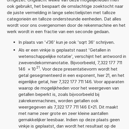
ook gebruikt, het bespaart de omslachtige zoektocht naar
de juiste vermelding in lange selectielijsten met talloze
categorieën en talloze ondersteunde eenheden. Dat alles
wordt voor ons overgenomen door de rekenmachine en het
werk wordt in een fractie van een seconde gedaan.
In plaats van '√36' kun je ook 'sqrt 36' schrijven.
Als er een vinkje is geplaatst naast 'Getallen in
wetenschappelijke notatie', verschijnt het antwoord in
zwevendekommanotatie. Bijvoorbeeld, 7,322 177 711
21
146
×
10
. Voor deze presentatievorm wordt het
getal gesegmenteerd in een exponent, hier 21, en het
eigenlijke getal, hier 7,322 177 711 146. Voor apparaten
waarop de mogelijkheden voor het weergeven van
getallen beperkt is, zoals bijvoorbeeld bij
zakrekenmachines, worden getallen ook
weergegeven als 7,322 177 711 146 E+21. Dit maakt
met name zeer grote en zeer kleine aantallen
gemakkelijker leesbaar. Indien op deze plaats geen
vinkje is geplaatst, dan wordt het resultaat op de