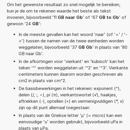
Om het gewenste resultaat zo snel mogelijk te bereiken,
kun je de om te rekenen waarde het beste als tekst
invoeren, bijvoorbeeld '11
GB naar Gb
' of '67
GB to Gb
' of
gewoon '24
GB
':
In de meeste gevallen kan het woord 'naar' (of '=' / '-
>') tussen de namen van de twee eenheden worden
weggelaten, bijvoorbeeld '37
GB Gb
' in plaats van '80
GB naar Gb'.
In de afkortingen voor 'vierkant' en 'kubisch' kan het
teken '^' worden weggelaten uit '^2' en '^3'. Vierkante
centimeters kunnen daarom worden geschreven als
cm2 in plaats van cm^2.
De basisbewerkingen in het rekenen: exponent (^),
delen (/, :, ÷), pi (π), vierkantswortel (√), haakjes,
aftrekken (-), optellen (+) en vermenigvuldigen (*, x)
zijn op dit punt allemaal toegestaan
In plaats van de Griekse letter 'µ' (= micro) kan een
eenvoudige 'u' worden gebruikt, bijvoorbeeld uPa in
plaats van µPa.