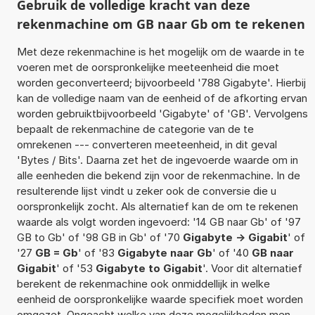
Gebruik de volledige kracht van deze
rekenmachine om GB naar Gb om te rekenen
Met deze rekenmachine is het mogelijk om de waarde in te
voeren met de oorspronkelijke meeteenheid die moet
worden geconverteerd; bijvoorbeeld '788 Gigabyte'. Hierbij
kan de volledige naam van de eenheid of de afkorting ervan
worden gebruiktbijvoorbeeld 'Gigabyte' of 'GB'. Vervolgens
bepaalt de rekenmachine de categorie van de te
omrekenen --- converteren meeteenheid, in dit geval
'Bytes / Bits'. Daarna zet het de ingevoerde waarde om in
alle eenheden die bekend zijn voor de rekenmachine. In de
resulterende lijst vindt u zeker ook de conversie die u
oorspronkelijk zocht. Als alternatief kan de om te rekenen
waarde als volgt worden ingevoerd: '14 GB naar Gb' of '97
GB to Gb' of '98 GB in Gb' of '70
Gigabyte -> Gigabit
' of
'27
GB = Gb
' of '83
Gigabyte naar Gb
' of '40
GB naar
Gigabit
' of '53
Gigabyte to Gigabit
'. Voor dit alternatief
berekent de rekenmachine ook onmiddellijk in welke
eenheid de oorspronkelijke waarde specifiek moet worden
omgezet. Ongeacht welke van deze mogelijkheden men