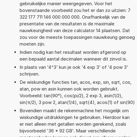
gebruikelijke manier weergegeven. Voor het
bovenstaande voorbeeld zou het er dan zo uitzien: 7
322 177 711 146 000 000 000. Onafhankelijk van de
presentatie van de resultaten is de maximale
nauwkeurigheid van deze calculator 14 plaatsen. Dat
zou voor de meeste toepassingen nauwkeurig genoeg
moeten zijn.
Indien nodig kan het resultaat worden afgerond op
een bepaald aantal decimalen wanneer dit zinvol is.
In plaats van '4^3' kun je ook '4 exp 3' of '4 pow 3'
schrijven.
De wiskundige functies tan, acos, exp, sin, sqrt, cos,
atan, pow en asin kunnen ook worden gebruikt.
Voorbeeld: tan(90°), cos(pi/2), 2 exp 3, asin(1/2),
sin(π/2), 3 pow 2, atan(1/4), sqrt(4), acos(1) of sin(90)
Bovendien maakt de rekenmachine het mogelijk om
wiskundige uitdrukkingen te gebruiken. Hierdoor kan
er niet alleen met getallen worden gerekend, zoals
bijvoorbeeld '36 * 92 GB'. Maar verschillende