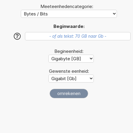
Meeteenhedencategorie:
Beginwaarde:
?
Begineenheid:
Gewenste eenheid: