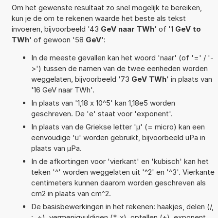
Om het gewenste resultaat zo snel mogelijk te bereiken,
kun je de om te rekenen waarde het beste als tekst
invoeren, bijvoorbeeld '43
GeV naar TWh
' of '1
GeV to
TWh
' of gewoon '58
GeV
':
In de meeste gevallen kan het woord 'naar' (of '=' / '-
>') tussen de namen van de twee eenheden worden
weggelaten, bijvoorbeeld '73
GeV TWh
' in plaats van
'16 GeV naar TWh'.
In plaats van '1,18 x 10^5' kan 1,18e5 worden
geschreven. De 'e' staat voor 'exponent'.
In plaats van de Griekse letter 'µ' (= micro) kan een
eenvoudige 'u' worden gebruikt, bijvoorbeeld uPa in
plaats van µPa.
In de afkortingen voor 'vierkant' en 'kubisch' kan het
teken '^' worden weggelaten uit '^2' en '^3'. Vierkante
centimeters kunnen daarom worden geschreven als
cm2 in plaats van cm^2.
De basisbewerkingen in het rekenen: haakjes, delen (/,
:, ÷), vermenigvuldigen (*, x), optellen (+), exponent