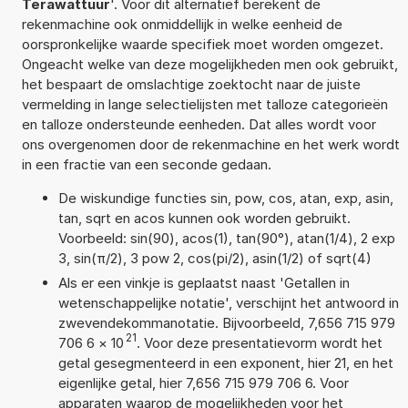
Terawattuur
'. Voor dit alternatief berekent de
rekenmachine ook onmiddellijk in welke eenheid de
oorspronkelijke waarde specifiek moet worden omgezet.
Ongeacht welke van deze mogelijkheden men ook gebruikt,
het bespaart de omslachtige zoektocht naar de juiste
vermelding in lange selectielijsten met talloze categorieën
en talloze ondersteunde eenheden. Dat alles wordt voor
ons overgenomen door de rekenmachine en het werk wordt
in een fractie van een seconde gedaan.
De wiskundige functies sin, pow, cos, atan, exp, asin,
tan, sqrt en acos kunnen ook worden gebruikt.
Voorbeeld: sin(90), acos(1), tan(90°), atan(1/4), 2 exp
3, sin(π/2), 3 pow 2, cos(pi/2), asin(1/2) of sqrt(4)
Als er een vinkje is geplaatst naast 'Getallen in
wetenschappelijke notatie', verschijnt het antwoord in
zwevendekommanotatie. Bijvoorbeeld, 7,656 715 979
21
706 6
×
10
. Voor deze presentatievorm wordt het
getal gesegmenteerd in een exponent, hier 21, en het
eigenlijke getal, hier 7,656 715 979 706 6. Voor
apparaten waarop de mogelijkheden voor het