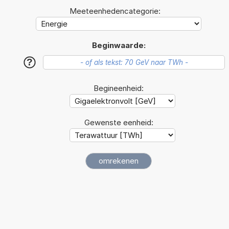
Meeteenhedencategorie:
Beginwaarde:
?
Begineenheid:
Gewenste eenheid: