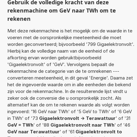
Gebruik de volledige kracht van deze
rekenmachine om GeV naar TWh om te
rekenen
Met deze rekenmachine is het mogelijk om de waarde in te
voeren met de oorspronkelijke meeteenheid die moet
worden geconverteerd; bijvoorbeeld '799 Gigaelektronvolt'.
Hierbij kan de volledige naam van de eenheid of de
afkorting ervan worden gebruiktbijvoorbeeld
'Gigaelektronvolt' of 'GeV'. Vervolgens bepaalt de
rekenmachine de categorie van de te omrekenen ---
converteren meeteenheid, in dit geval 'Energie'. Daarna zet
het de ingevoerde waarde om in alle eenheden die bekend
zijn voor de rekenmachine. In de resulterende lijst vindt u
zeker ook de conversie die u oorspronkelijk zocht. Als
alternatief kan de om te rekenen waarde als volgt worden
ingevoerd: '16 GeV naar TWh' of '5 GeV to TWh' of '6 GeV
in TWh' of '73
Gigaelektronvolt -> Terawattuur
' of '31
GeV = TWh
' of '88
Gigaelektronvolt naar TWh
' of '46
GeV naar Terawattuur
' of '61
Gigaelektronvolt to