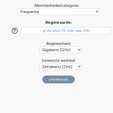
Meeteenhedencategorie:
Beginwaarde:
?
Begineenheid:
Gewenste eenheid: