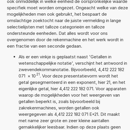
ook onmiddellijk in welke eenheid de oorspronkelijke waarde
specifiek moet worden omgezet. Ongeacht welke van deze
mogelijkheden men ook gebruikt, het bespaart de
omslachtige zoektocht naar de juiste vermelding in lange
selectielijsten met talloze categorieën en talloze
ondersteunde eenheden. Dat alles wordt voor ons
overgenomen door de rekenmachine en het werk wordt in
een fractie van een seconde gedaan.
Als er een vinkje is geplaatst naast 'Getallen in
wetenschappelijke notatie', verschijnt het antwoord in
zwevendekommanotatie. Bijvoorbeeld, 4,412 222 182
21
071
×
10
. Voor deze presentatievorm wordt het
getal gesegmenteerd in een exponent, hier 21, en het
eigenlijke getal, hier 4,412 222 182 071. Voor apparaten
waarop de mogelijkheden voor het weergeven van
getallen beperkt is, zoals bijvoorbeeld bij
zakrekenmachines, worden getallen ook
weergegeven als 4,412 222 182 071 E+21. Dit maakt
met name zeer grote en zeer kleine aantallen
gemakkelijker leesbaar. Indien op deze plaats geen