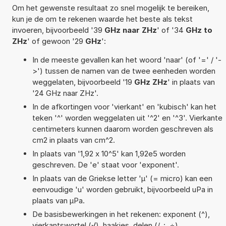
Om het gewenste resultaat zo snel mogelijk te bereiken,
kun je de om te rekenen waarde het beste als tekst
invoeren, bijvoorbeeld '39
GHz naar ZHz
' of '34
GHz to
ZHz
' of gewoon '29
GHz
':
In de meeste gevallen kan het woord 'naar' (of '=' / '-
>') tussen de namen van de twee eenheden worden
weggelaten, bijvoorbeeld '19
GHz ZHz
' in plaats van
'24 GHz naar ZHz'.
In de afkortingen voor 'vierkant' en 'kubisch' kan het
teken '^' worden weggelaten uit '^2' en '^3'. Vierkante
centimeters kunnen daarom worden geschreven als
cm2 in plaats van cm^2.
In plaats van '1,92 x 10^5' kan 1,92e5 worden
geschreven. De 'e' staat voor 'exponent'.
In plaats van de Griekse letter 'µ' (= micro) kan een
eenvoudige 'u' worden gebruikt, bijvoorbeeld uPa in
plaats van µPa.
De basisbewerkingen in het rekenen: exponent (^),
vierkantswortel (√), haakjes, delen (/, :, ÷),