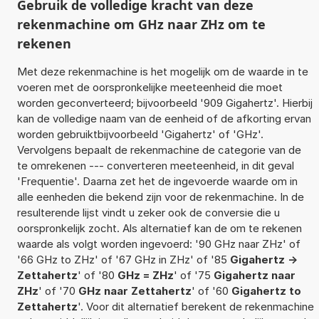
Gebruik de volledige kracht van deze
rekenmachine om GHz naar ZHz om te
rekenen
Met deze rekenmachine is het mogelijk om de waarde in te
voeren met de oorspronkelijke meeteenheid die moet
worden geconverteerd; bijvoorbeeld '909 Gigahertz'. Hierbij
kan de volledige naam van de eenheid of de afkorting ervan
worden gebruiktbijvoorbeeld 'Gigahertz' of 'GHz'.
Vervolgens bepaalt de rekenmachine de categorie van de
te omrekenen --- converteren meeteenheid, in dit geval
'Frequentie'. Daarna zet het de ingevoerde waarde om in
alle eenheden die bekend zijn voor de rekenmachine. In de
resulterende lijst vindt u zeker ook de conversie die u
oorspronkelijk zocht. Als alternatief kan de om te rekenen
waarde als volgt worden ingevoerd: '90 GHz naar ZHz' of
'66 GHz to ZHz' of '67 GHz in ZHz' of '85
Gigahertz ->
Zettahertz
' of '80
GHz = ZHz
' of '75
Gigahertz naar
ZHz
' of '70
GHz naar Zettahertz
' of '60
Gigahertz to
Zettahertz
'. Voor dit alternatief berekent de rekenmachine