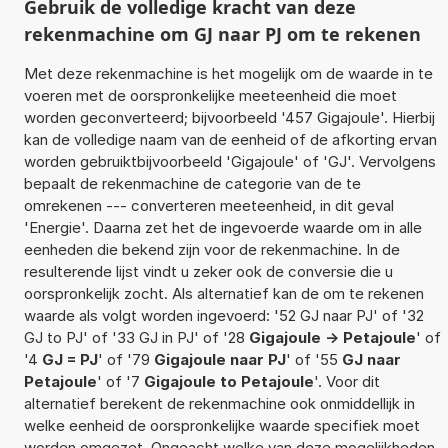
Gebruik de volledige kracht van deze
rekenmachine om GJ naar PJ om te rekenen
Met deze rekenmachine is het mogelijk om de waarde in te
voeren met de oorspronkelijke meeteenheid die moet
worden geconverteerd; bijvoorbeeld '457 Gigajoule'. Hierbij
kan de volledige naam van de eenheid of de afkorting ervan
worden gebruiktbijvoorbeeld 'Gigajoule' of 'GJ'. Vervolgens
bepaalt de rekenmachine de categorie van de te
omrekenen --- converteren meeteenheid, in dit geval
'Energie'. Daarna zet het de ingevoerde waarde om in alle
eenheden die bekend zijn voor de rekenmachine. In de
resulterende lijst vindt u zeker ook de conversie die u
oorspronkelijk zocht. Als alternatief kan de om te rekenen
waarde als volgt worden ingevoerd: '52 GJ naar PJ' of '32
GJ to PJ' of '33 GJ in PJ' of '28
Gigajoule -> Petajoule
' of
'4
GJ = PJ
' of '79
Gigajoule naar PJ
' of '55
GJ naar
Petajoule
' of '7
Gigajoule to Petajoule
'. Voor dit
alternatief berekent de rekenmachine ook onmiddellijk in
welke eenheid de oorspronkelijke waarde specifiek moet
worden omgezet. Ongeacht welke van deze mogelijkheden