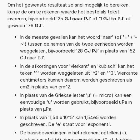
Om het gewenste resultaat zo snel mogelijk te bereiken,
kun je de om te rekenen waarde het beste als tekst
invoeren, bijvoorbeeld '25
GJ naar PJ
' of '1
GJ to PJ
' of
gewoon '76
GJ
':
In de meeste gevallen kan het woord 'naar' (of '=' / '-
>') tussen de namen van de twee eenheden worden
weggelaten, bijvoorbeeld '28
GJ PJ
' in plaats van '52
GJ naar PJ'.
In de afkortingen voor 'vierkant' en 'kubisch' kan het
teken '^' worden weggelaten uit '^2' en '^3'. Vierkante
centimeters kunnen daarom worden geschreven als
cm2 in plaats van cm^2.
In plaats van de Griekse letter 'µ' (= micro) kan een
eenvoudige 'u' worden gebruikt, bijvoorbeeld uPa in
plaats van µPa.
In plaats van '1,54 x 10^5' kan 1,54e5 worden
geschreven. De 'e' staat voor 'exponent'.
De basisbewerkingen in het rekenen: optellen (+),
vierkantswortel (√), vermenigvuldigen (*, x), haakjes,