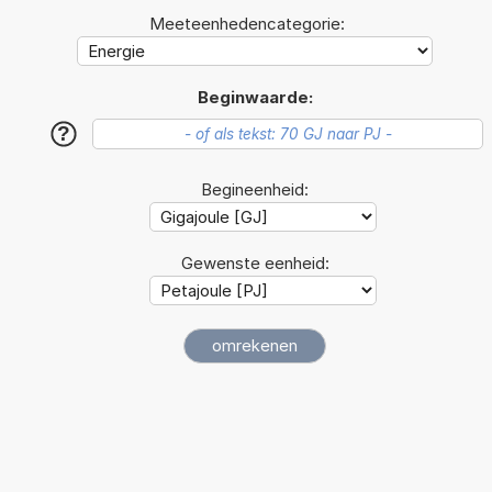
Meeteenhedencategorie:
Beginwaarde:
?
Begineenheid:
Gewenste eenheid: