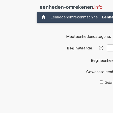
eenheden-omrekenen
.info
Eenhedenomrekenmachine
Eenh
Meeteenhedencategorie:
Beginwaarde:
?
Begineenhei
Gewenste eenh
Getal