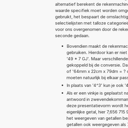
alternatief berekent de rekenmachine
waarde specifiek moet worden omge
gebruikt, het bespaart de omslachtig
selectielijsten met talloze categori
voor ons overgenomen door de reken
seconde gedaan.
Bovendien maakt de rekenmachi
gebruiken. Hierdoor kan er nie
'49 * 7 GJ'. Maar verschillen
gekoppeld bij de conversie. Dat
of '64mm x 22cm x 79dm = ? 
moeten natuurlijk bij elkaar pa
In plaats van '4^3' kun je ook '
Als er een vinkje is geplaatst n
antwoord in zwevendekommanot
deze presentatievorm wordt he
eigenlijke getal, hier 7,656 7
het weergeven van getallen bep
getallen ook weergegeven als 