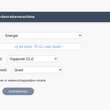
edenrekenmachine
d:
eid:
len in wetenschappelijke notatie