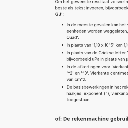
Om het gewenste resultaat zo snel m
beste als tekst invoeren, bijvoorbee
GJ
':
In de meeste gevallen kan het 
eenheden worden weggelaten, 
Quad'.
In plaats van '1,18 x 10^5' kan
In plaats van de Griekse letter
bijvoorbeeld uPa in plaats van 
In de afkortingen voor 'vierkan
'^2' en '^3'. Vierkante centim
van cm^2.
De basisbewerkingen in het reken
haakjes, exponent (^), vierkants
toegestaan
of: De rekenmachine gebrui