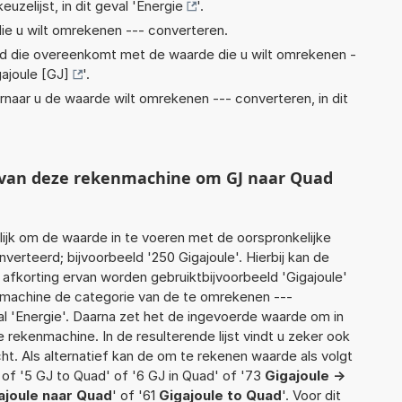
euzelijst, in dit geval '
Energie
'.
ie u wilt omrekenen --- converteren.
eid die overeenkomt met de waarde die u wilt omrekenen -
ajoule [GJ]
'.
rnaar u de waarde wilt omrekenen --- converteren, in dit
t van deze rekenmachine om GJ naar Quad
jk om de waarde in te voeren met de oorspronkelijke
rteerd; bijvoorbeeld '250 Gigajoule'. Hierbij kan de
afkorting ervan worden gebruiktbijvoorbeeld 'Gigajoule'
nmachine de categorie van de te omrekenen ---
al 'Energie'. Daarna zet het de ingevoerde waarde om in
 rekenmachine. In de resulterende lijst vindt u zeker ook
cht. Als alternatief kan de om te rekenen waarde als volgt
of '5 GJ to Quad' of '6 GJ in Quad' of '73
Gigajoule ->
ajoule naar Quad
' of '61
Gigajoule to Quad
'. Voor dit