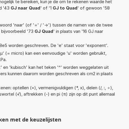
ogelijk te bereiken, kun je de om te rekenen waarde het
ld '43
GJ naar Quad
' of '1
GJ to Quad
' of gewoon '58
woord 'naar' (of '=' / '->') tussen de namen van de twee
bijvoorbeeld '73
GJ Quad
' in plaats van '16 GJ naar
 1,18e5 worden geschreven. De 'e' staat voor 'exponent'.
 'µ' (= micro) kan een eenvoudige 'u' worden gebruikt,
µPa.
t' en 'kubisch' kan het teken '^' worden weggelaten uit
eters kunnen daarom worden geschreven als cm2 in plaats
en: optellen (+), vermenigvuldigen (*, x), delen (/, :, ÷),
wortel (√), aftrekken (-) en pi (π) zijn op dit punt allemaal
ken met de keuzelijsten