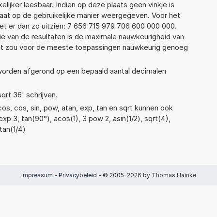
elijker leesbaar. Indien op deze plaats geen vinkje is
taat op de gebruikelijke manier weergegeven. Voor het
t er dan zo uitzien: 7 656 715 979 706 600 000 000.
ie van de resultaten is de maximale nauwkeurigheid van
Dat zou voor de meeste toepassingen nauwkeurig genoeg
 worden afgerond op een bepaald aantal decimalen
sqrt 36' schrijven.
os, cos, sin, pow, atan, exp, tan en sqrt kunnen ook
xp 3, tan(90°), acos(1), 3 pow 2, asin(1/2), sqrt(4),
atan(1/4)
Impressum
-
Privacybeleid
- © 2005-2026 by Thomas Hainke