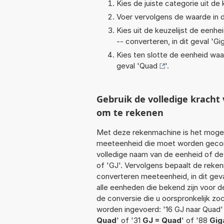
Kies de juiste categorie uit de k
Voer vervolgens de waarde in d
Kies uit de keuzelijst de eenh
-- converteren, in dit geval '
Gig
Kies ten slotte de eenheid waa
geval '
Quad
'.
Gebruik de volledige krach
om te rekenen
Met deze rekenmachine is het mogeli
meeteenheid die moet worden geconve
volledige naam van de eenheid of de 
of 'GJ'. Vervolgens bepaalt de reke
converteren meeteenheid, in dit gev
alle eenheden die bekend zijn voor de
de conversie die u oorspronkelijk zo
worden ingevoerd: '16 GJ naar Quad' 
Quad
' of '31
GJ = Quad
' of '88
Gig