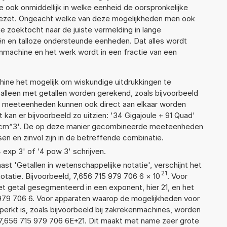
 ook onmiddellijk in welke eenheid de oorspronkelijke
zet. Ongeacht welke van deze mogelijkheden men ook
e zoektocht naar de juiste vermelding in lange
eën en talloze ondersteunde eenheden. Dat alles wordt
machine en het werk wordt in een fractie van een
ne het mogelijk om wiskundige uitdrukkingen te
t alleen met getallen worden gerekend, zoals bijvoorbeeld
de meeteenheden kunnen ook direct aan elkaar worden
 kan er bijvoorbeeld zo uitzien: '34 Gigajoule + 91 Quad'
cm^3'. De op deze manier gecombineerde meeteenheden
ssen en zinvol zijn in de betreffende combinatie.
4 exp 3' of '4 pow 3' schrijven.
aast 'Getallen in wetenschappelijke notatie', verschijnt het
21
atie. Bijvoorbeeld, 7,656 715 979 706 6
×
10
. Voor
t getal gesegmenteerd in een exponent, hier 21, en het
15 979 706 6. Voor apparaten waarop de mogelijkheden voor
erkt is, zoals bijvoorbeeld bij zakrekenmachines, worden
7,656 715 979 706 6E+21. Dit maakt met name zeer grote