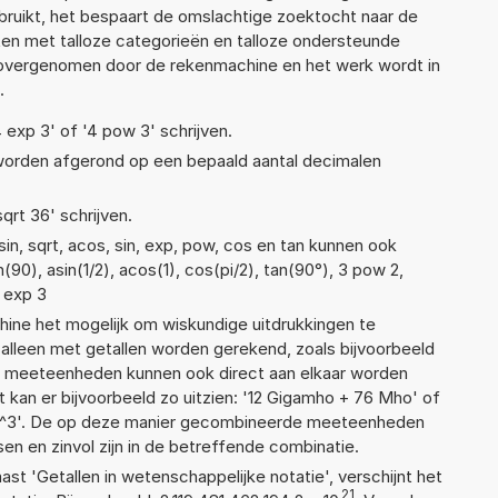
ruikt, het bespaart de omslachtige zoektocht naar de
jsten met talloze categorieën en talloze ondersteunde
 overgenomen door de rekenmachine en het werk wordt in
.
4 exp 3' of '4 pow 3' schrijven.
 worden afgerond op een bepaald aantal decimalen
sqrt 36' schrijven.
in, sqrt, acos, sin, exp, pow, cos en tan kunnen ook
(90), asin(1/2), acos(1), cos(pi/2), tan(90°), 3 pow 2,
2 exp 3
ne het mogelijk om wiskundige uitdrukkingen te
t alleen met getallen worden gerekend, zoals bijvoorbeeld
de meeteenheden kunnen ook direct aan elkaar worden
t kan er bijvoorbeeld zo uitzien: '12 Gigamho + 76 Mho' of
3'. De op deze manier gecombineerde meeteenheden
ssen en zinvol zijn in de betreffende combinatie.
aast 'Getallen in wetenschappelijke notatie', verschijnt het
21