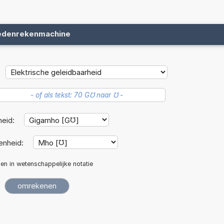
edenrekenmachine
heid:
enheid:
len in wetenschappelijke notatie