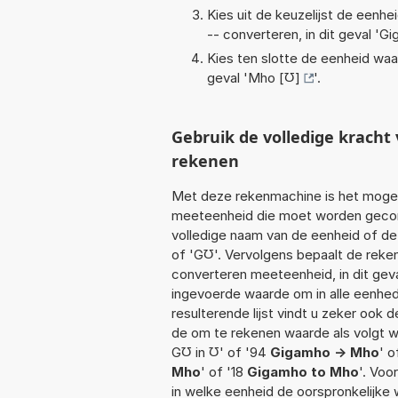
Kies uit de keuzelijst de eenh
-- converteren, in dit geval '
Gi
Kies ten slotte de eenheid waa
geval '
Mho [℧]
'.
Gebruik de volledige krach
rekenen
Met deze rekenmachine is het mogeli
meeteenheid die moet worden geconve
volledige naam van de eenheid of de
of 'G℧'. Vervolgens bepaalt de rek
converteren meeteenheid, in dit geva
ingevoerde waarde om in alle eenhed
resulterende lijst vindt u zeker ook d
de om te rekenen waarde als volgt w
G℧ in ℧' of '94
Gigamho -> Mho
' o
Mho
' of '18
Gigamho to Mho
'. Voo
in welke eenheid de oorspronkelijk