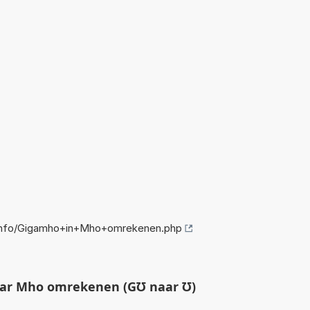
info/Gigamho+in+Mho+omrekenen.php
ar Mho omrekenen (G℧ naar ℧)