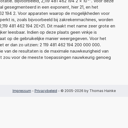
tie. Bijvoorbeeld, 2,119 481 462 194 2
×
10
. Voor deze
l gesegmenteerd in een exponent, hier 21, en het
1 462 194 2. Voor apparaten waarop de mogelijkheden voor
erkt is, zoals bijvoorbeeld bij zakrekenmachines, worden
2,119 481 462 194 2E+21. Dit maakt met name zeer grote en
jker leesbaar. Indien op deze plaats geen vinkje is
taat op de gebruikelijke manier weergegeven. Voor het
 er dan zo uitzien: 2 119 481 462 194 200 000 000.
ie van de resultaten is de maximale nauwkeurigheid van
Dat zou voor de meeste toepassingen nauwkeurig genoeg
Impressum
-
Privacybeleid
- © 2005-2026 by Thomas Hainke