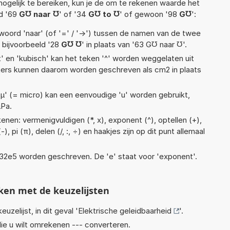
ogelijk te bereiken, kun je de om te rekenen waarde het
ld '69
G℧ naar ℧
' of '34
G℧ to ℧
' of gewoon '98
G℧
':
woord 'naar' (of '=' / '->') tussen de namen van de twee
bijvoorbeeld '28
G℧ ℧
' in plaats van '63 G℧ naar ℧'.
t' en 'kubisch' kan het teken '^' worden weggelaten uit
eters kunnen daarom worden geschreven als cm2 in plaats
 'µ' (= micro) kan een eenvoudige 'u' worden gebruikt,
µPa.
nen: vermenigvuldigen (*, x), exponent (^), optellen (+),
), pi (π), delen (/, :, ÷) en haakjes zijn op dit punt allemaal
 1,32e5 worden geschreven. De 'e' staat voor 'exponent'.
ken met de keuzelijsten
euzelijst, in dit geval '
Elektrische geleidbaarheid
'.
ie u wilt omrekenen --- converteren.