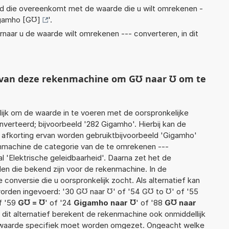
eid die overeenkomt met de waarde die u wilt omrekenen -
gamho [G℧]
'.
rnaar u de waarde wilt omrekenen --- converteren, in dit
t van deze rekenmachine om G℧ naar ℧ om te
jk om de waarde in te voeren met de oorspronkelijke
rteerd; bijvoorbeeld '282 Gigamho'. Hierbij kan de
 afkorting ervan worden gebruiktbijvoorbeeld 'Gigamho'
enmachine de categorie van de te omrekenen ---
l 'Elektrische geleidbaarheid'. Daarna zet het de
en die bekend zijn voor de rekenmachine. In de
e conversie die u oorspronkelijk zocht. Als alternatief kan
orden ingevoerd: '30 G℧ naar ℧' of '54 G℧ to ℧' of '55
f '59
G℧ = ℧
' of '24
Gigamho naar ℧
' of '88
G℧ naar
r dit alternatief berekent de rekenmachine ook onmiddellijk
e waarde specifiek moet worden omgezet. Ongeacht welke