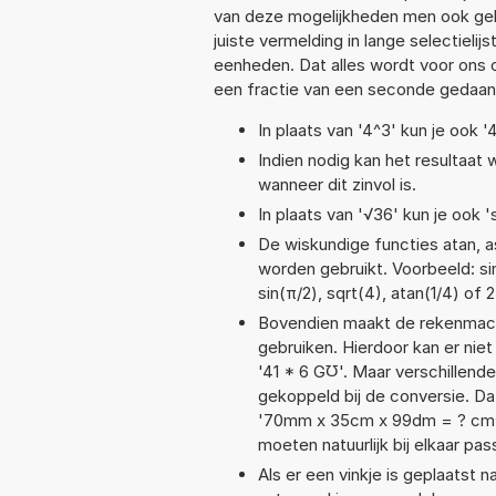
van deze mogelijkheden men ook geb
juiste vermelding in lange selectieli
eenheden. Dat alles wordt voor ons
een fractie van een seconde gedaan
In plaats van '4^3' kun je ook '
Indien nodig kan het resultaat
wanneer dit zinvol is.
In plaats van '√36' kun je ook '
De wiskundige functies atan, as
worden gebruikt. Voorbeeld: sin
sin(π/2), sqrt(4), atan(1/4) of 
Bovendien maakt de rekenmachi
gebruiken. Hierdoor kan er nie
'41 * 6 G℧'. Maar verschillen
gekoppeld bij de conversie. Da
'70mm x 35cm x 99dm = ? cm^
moeten natuurlijk bij elkaar pa
Als er een vinkje is geplaatst n