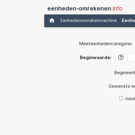
eenheden-omrekenen
.info
Eenhedenomrekenmachine
Eenh
Meeteenhedencategorie:
Beginwaarde:
?
Begineen
Gewenste e
Getal