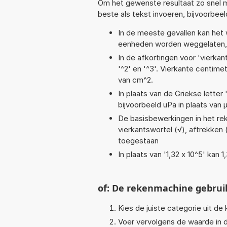
Om het gewenste resultaat zo snel m
beste als tekst invoeren, bijvoorbee
In de meeste gevallen kan het 
eenheden worden weggelaten, 
In de afkortingen voor 'vierkan
'^2' en '^3'. Vierkante centim
van cm^2.
In plaats van de Griekse letter
bijvoorbeeld uPa in plaats van 
De basisbewerkingen in het reke
vierkantswortel (√), aftrekken (-
toegestaan
In plaats van '1,32 x 10^5' kan
of: De rekenmachine gebrui
Kies de juiste categorie uit de k
Voer vervolgens de waarde in d