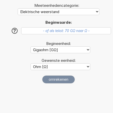
Meeteenhedencategorie:
Beginwaarde:
?
Begineenheid:
Gewenste eenheid: