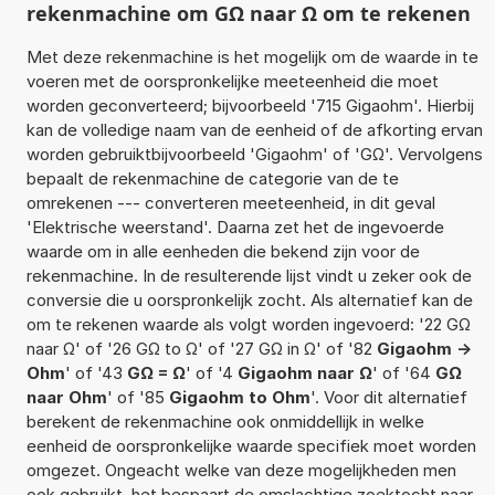
rekenmachine om GΩ naar Ω om te rekenen
Met deze rekenmachine is het mogelijk om de waarde in te
voeren met de oorspronkelijke meeteenheid die moet
worden geconverteerd; bijvoorbeeld '715 Gigaohm'. Hierbij
kan de volledige naam van de eenheid of de afkorting ervan
worden gebruiktbijvoorbeeld 'Gigaohm' of 'GΩ'. Vervolgens
bepaalt de rekenmachine de categorie van de te
omrekenen --- converteren meeteenheid, in dit geval
'Elektrische weerstand'. Daarna zet het de ingevoerde
waarde om in alle eenheden die bekend zijn voor de
rekenmachine. In de resulterende lijst vindt u zeker ook de
conversie die u oorspronkelijk zocht. Als alternatief kan de
om te rekenen waarde als volgt worden ingevoerd: '22 GΩ
naar Ω' of '26 GΩ to Ω' of '27 GΩ in Ω' of '82
Gigaohm ->
Ohm
' of '43
GΩ = Ω
' of '4
Gigaohm naar Ω
' of '64
GΩ
naar Ohm
' of '85
Gigaohm to Ohm
'. Voor dit alternatief
berekent de rekenmachine ook onmiddellijk in welke
eenheid de oorspronkelijke waarde specifiek moet worden
omgezet. Ongeacht welke van deze mogelijkheden men
ook gebruikt, het bespaart de omslachtige zoektocht naar