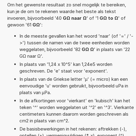
Om het gewenste resultaat zo snel mogelijk te bereiken,
kun je de om te rekenen waarde het beste als tekst
invoeren, bijvoorbeeld '40
GΩ naar Ω
' of '1
GΩ to Ω
' of
gewoon '61
GΩ
':
In de meeste gevallen kan het woord 'naar' (of '=' / '-
>') tussen de namen van de twee eenheden worden
weggelaten, bijvoorbeeld '82
GΩ Ω
' in plaats van '22
GΩ naar Ω'.
In plaats van '1,24 x 10^5' kan 1,24e5 worden
geschreven. De 'e' staat voor 'exponent'.
In plaats van de Griekse letter 'µ' (= micro) kan een
eenvoudige 'u' worden gebruikt, bijvoorbeeld uPa in
plaats van µPa.
In de afkortingen voor 'vierkant' en 'kubisch' kan het
teken '^' worden weggelaten uit '^2' en '^3'. Vierkante
centimeters kunnen daarom worden geschreven als
cm2 in plaats van cm^2.
De basisbewerkingen in het rekenen: aftrekken (-),
optellen (+), vermenigvuldigen (*, x), exponent (^),