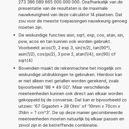
273 386 089 665 000 000 000. Onafhankelijk van de
presentatie van de resultaten is de maximale
nauwkeurigheid van deze calculator 14 plaatsen. Dat
zou voor de meeste toepassingen nauwkeurig genoeg
moeten zijn.
De wiskundige functies asin, sqrt, exp, cos, atan, sin,
pow, acos en tan kunnen ook worden gebruikt.
Voorbeeld: acos(1), 2 exp 3, sin(π/2), tan(90°),
asin(1/2), cos(pi/2), 3 pow 2, atan(1/4), sin(90) of
sqrt(4)
Bovendien maakt de rekenmachine het mogelijk om
wiskundige uitdrukkingen te gebruiken. Hierdoor kan
er niet alleen met getallen worden gerekend, zoals
bijvoorbeeld '88 * 49 GΩ'. Maar verschillende
meeteenheden kunnen ook direct aan elkaar worden
gekoppeld bij de conversie. Dat kan er bijvoorbeeld zo
uitzien: '67 Gigaohm + 28 Ohm' of '10mm x 70cm x
31dm = ? cm^3'. De op deze manier gecombineerde
meeteenheden moeten natuurlijk bij elkaar passen en
zinvol zijn in de betreffende combinatie.