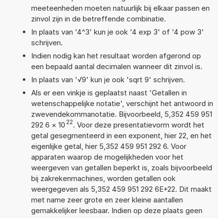
meeteenheden moeten natuurlijk bij elkaar passen en
zinvol zijn in de betreffende combinatie.
In plaats van '4^3' kun je ook '4 exp 3' of '4 pow 3'
schrijven.
Indien nodig kan het resultaat worden afgerond op
een bepaald aantal decimalen wanneer dit zinvol is.
In plaats van '√9' kun je ook 'sqrt 9' schrijven.
Als er een vinkje is geplaatst naast 'Getallen in
wetenschappelijke notatie', verschijnt het antwoord in
zwevendekommanotatie. Bijvoorbeeld, 5,352 459 951
22
292 6
×
10
. Voor deze presentatievorm wordt het
getal gesegmenteerd in een exponent, hier 22, en het
eigenlijke getal, hier 5,352 459 951 292 6. Voor
apparaten waarop de mogelijkheden voor het
weergeven van getallen beperkt is, zoals bijvoorbeeld
bij zakrekenmachines, worden getallen ook
weergegeven als 5,352 459 951 292 6E+22. Dit maakt
met name zeer grote en zeer kleine aantallen
gemakkelijker leesbaar. Indien op deze plaats geen