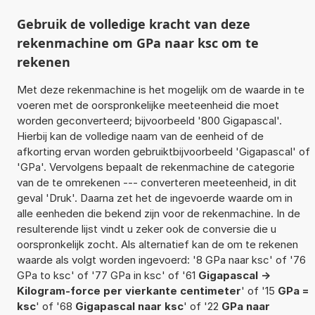
Gebruik de volledige kracht van deze
rekenmachine om GPa naar ksc om te
rekenen
Met deze rekenmachine is het mogelijk om de waarde in te
voeren met de oorspronkelijke meeteenheid die moet
worden geconverteerd; bijvoorbeeld '800 Gigapascal'.
Hierbij kan de volledige naam van de eenheid of de
afkorting ervan worden gebruiktbijvoorbeeld 'Gigapascal' of
'GPa'. Vervolgens bepaalt de rekenmachine de categorie
van de te omrekenen --- converteren meeteenheid, in dit
geval 'Druk'. Daarna zet het de ingevoerde waarde om in
alle eenheden die bekend zijn voor de rekenmachine. In de
resulterende lijst vindt u zeker ook de conversie die u
oorspronkelijk zocht. Als alternatief kan de om te rekenen
waarde als volgt worden ingevoerd: '8 GPa naar ksc' of '76
GPa to ksc' of '77 GPa in ksc' of '61
Gigapascal ->
Kilogram-force per vierkante centimeter
' of '15
GPa =
ksc
' of '68
Gigapascal naar ksc
' of '22
GPa naar