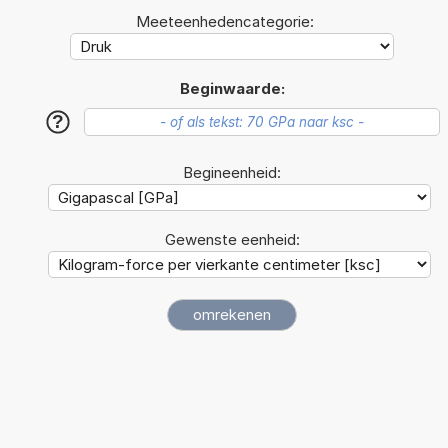
Meeteenhedencategorie:
Beginwaarde:
?
Begineenheid:
Gewenste eenheid: