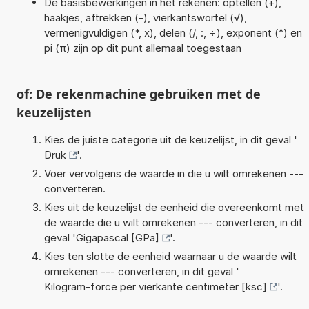
De basisbewerkingen in het rekenen: optellen (+),
haakjes, aftrekken (-), vierkantswortel (√),
vermenigvuldigen (*, x), delen (/, :, ÷), exponent (^) en
pi (π) zijn op dit punt allemaal toegestaan
of: De rekenmachine gebruiken met de
keuzelijsten
Kies de juiste categorie uit de keuzelijst, in dit geval '
Druk
'.
Voer vervolgens de waarde in die u wilt omrekenen ---
converteren.
Kies uit de keuzelijst de eenheid die overeenkomt met
de waarde die u wilt omrekenen --- converteren, in dit
geval '
Gigapascal [GPa]
'.
Kies ten slotte de eenheid waarnaar u de waarde wilt
omrekenen --- converteren, in dit geval '
Kilogram-force per vierkante centimeter [ksc]
'.