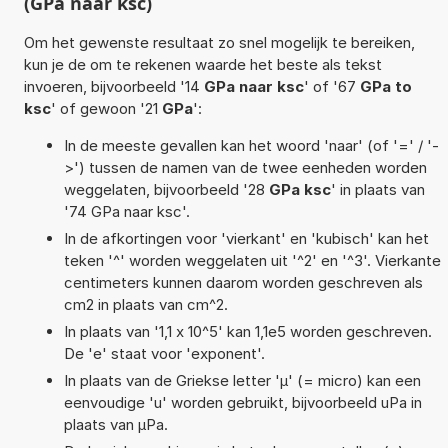
(GPa naar ksc)
Om het gewenste resultaat zo snel mogelijk te bereiken,
kun je de om te rekenen waarde het beste als tekst
invoeren, bijvoorbeeld '14
GPa naar ksc
' of '67
GPa to
ksc
' of gewoon '21
GPa
':
In de meeste gevallen kan het woord 'naar' (of '=' / '-
>') tussen de namen van de twee eenheden worden
weggelaten, bijvoorbeeld '28
GPa ksc
' in plaats van
'74 GPa naar ksc'.
In de afkortingen voor 'vierkant' en 'kubisch' kan het
teken '^' worden weggelaten uit '^2' en '^3'. Vierkante
centimeters kunnen daarom worden geschreven als
cm2 in plaats van cm^2.
In plaats van '1,1 x 10^5' kan 1,1e5 worden geschreven.
De 'e' staat voor 'exponent'.
In plaats van de Griekse letter 'µ' (= micro) kan een
eenvoudige 'u' worden gebruikt, bijvoorbeeld uPa in
plaats van µPa.