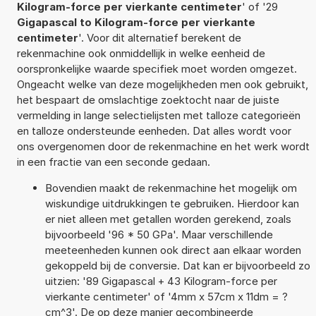
Kilogram-force per vierkante centimeter
' of '29
Gigapascal to Kilogram-force per vierkante
centimeter
'. Voor dit alternatief berekent de
rekenmachine ook onmiddellijk in welke eenheid de
oorspronkelijke waarde specifiek moet worden omgezet.
Ongeacht welke van deze mogelijkheden men ook gebruikt,
het bespaart de omslachtige zoektocht naar de juiste
vermelding in lange selectielijsten met talloze categorieën
en talloze ondersteunde eenheden. Dat alles wordt voor
ons overgenomen door de rekenmachine en het werk wordt
in een fractie van een seconde gedaan.
Bovendien maakt de rekenmachine het mogelijk om
wiskundige uitdrukkingen te gebruiken. Hierdoor kan
er niet alleen met getallen worden gerekend, zoals
bijvoorbeeld '96 * 50 GPa'. Maar verschillende
meeteenheden kunnen ook direct aan elkaar worden
gekoppeld bij de conversie. Dat kan er bijvoorbeeld zo
uitzien: '89 Gigapascal + 43 Kilogram-force per
vierkante centimeter' of '4mm x 57cm x 11dm = ?
cm^3'. De op deze manier gecombineerde