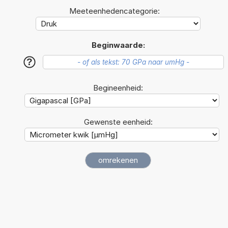
Meeteenhedencategorie:
Beginwaarde:
?
Begineenheid:
Gewenste eenheid: