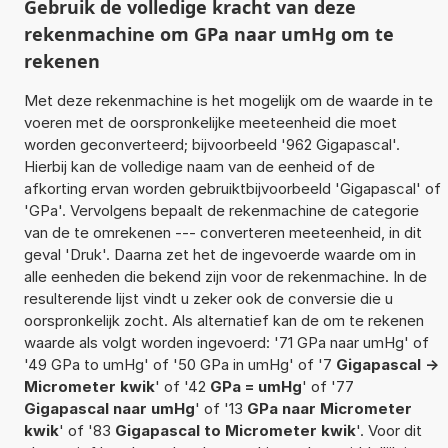
Gebruik de volledige kracht van deze
rekenmachine om GPa naar umHg om te
rekenen
Met deze rekenmachine is het mogelijk om de waarde in te
voeren met de oorspronkelijke meeteenheid die moet
worden geconverteerd; bijvoorbeeld '962 Gigapascal'.
Hierbij kan de volledige naam van de eenheid of de
afkorting ervan worden gebruiktbijvoorbeeld 'Gigapascal' of
'GPa'. Vervolgens bepaalt de rekenmachine de categorie
van de te omrekenen --- converteren meeteenheid, in dit
geval 'Druk'. Daarna zet het de ingevoerde waarde om in
alle eenheden die bekend zijn voor de rekenmachine. In de
resulterende lijst vindt u zeker ook de conversie die u
oorspronkelijk zocht. Als alternatief kan de om te rekenen
waarde als volgt worden ingevoerd: '71 GPa naar umHg' of
'49 GPa to umHg' of '50 GPa in umHg' of '7
Gigapascal ->
Micrometer kwik
' of '42
GPa = umHg
' of '77
Gigapascal naar umHg
' of '13
GPa naar Micrometer
kwik
' of '83
Gigapascal to Micrometer kwik
'. Voor dit