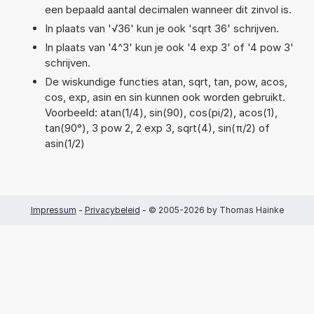
een bepaald aantal decimalen wanneer dit zinvol is.
In plaats van '√36' kun je ook 'sqrt 36' schrijven.
In plaats van '4^3' kun je ook '4 exp 3' of '4 pow 3'
schrijven.
De wiskundige functies atan, sqrt, tan, pow, acos,
cos, exp, asin en sin kunnen ook worden gebruikt.
Voorbeeld: atan(1/4), sin(90), cos(pi/2), acos(1),
tan(90°), 3 pow 2, 2 exp 3, sqrt(4), sin(π/2) of
asin(1/2)
Impressum
-
Privacybeleid
- © 2005-2026 by Thomas Hainke