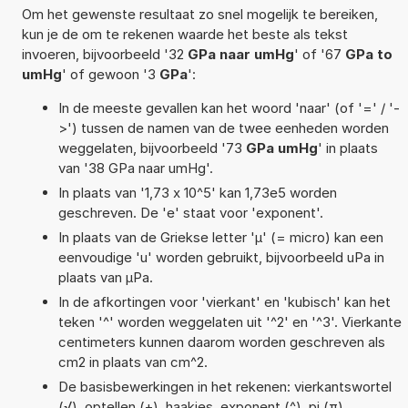
Om het gewenste resultaat zo snel mogelijk te bereiken,
kun je de om te rekenen waarde het beste als tekst
invoeren, bijvoorbeeld '32
GPa naar umHg
' of '67
GPa to
umHg
' of gewoon '3
GPa
':
In de meeste gevallen kan het woord 'naar' (of '=' / '-
>') tussen de namen van de twee eenheden worden
weggelaten, bijvoorbeeld '73
GPa umHg
' in plaats
van '38 GPa naar umHg'.
In plaats van '1,73 x 10^5' kan 1,73e5 worden
geschreven. De 'e' staat voor 'exponent'.
In plaats van de Griekse letter 'µ' (= micro) kan een
eenvoudige 'u' worden gebruikt, bijvoorbeeld uPa in
plaats van µPa.
In de afkortingen voor 'vierkant' en 'kubisch' kan het
teken '^' worden weggelaten uit '^2' en '^3'. Vierkante
centimeters kunnen daarom worden geschreven als
cm2 in plaats van cm^2.
De basisbewerkingen in het rekenen: vierkantswortel
(√), optellen (+), haakjes, exponent (^), pi (π),