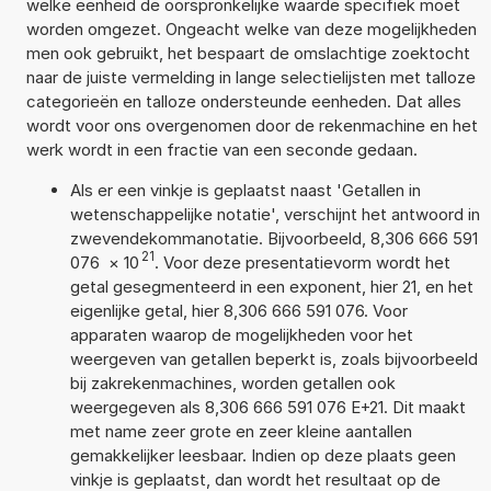
welke eenheid de oorspronkelijke waarde specifiek moet
worden omgezet. Ongeacht welke van deze mogelijkheden
men ook gebruikt, het bespaart de omslachtige zoektocht
naar de juiste vermelding in lange selectielijsten met talloze
categorieën en talloze ondersteunde eenheden. Dat alles
wordt voor ons overgenomen door de rekenmachine en het
werk wordt in een fractie van een seconde gedaan.
Als er een vinkje is geplaatst naast 'Getallen in
wetenschappelijke notatie', verschijnt het antwoord in
zwevendekommanotatie. Bijvoorbeeld, 8,306 666 591
21
076
×
10
. Voor deze presentatievorm wordt het
getal gesegmenteerd in een exponent, hier 21, en het
eigenlijke getal, hier 8,306 666 591 076. Voor
apparaten waarop de mogelijkheden voor het
weergeven van getallen beperkt is, zoals bijvoorbeeld
bij zakrekenmachines, worden getallen ook
weergegeven als 8,306 666 591 076 E+21. Dit maakt
met name zeer grote en zeer kleine aantallen
gemakkelijker leesbaar. Indien op deze plaats geen
vinkje is geplaatst, dan wordt het resultaat op de