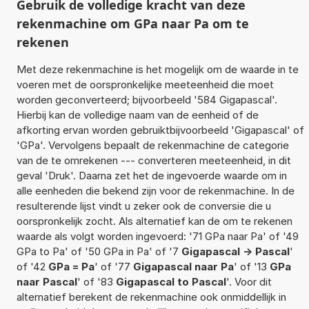
Gebruik de volledige kracht van deze
rekenmachine om GPa naar Pa om te
rekenen
Met deze rekenmachine is het mogelijk om de waarde in te
voeren met de oorspronkelijke meeteenheid die moet
worden geconverteerd; bijvoorbeeld '584 Gigapascal'.
Hierbij kan de volledige naam van de eenheid of de
afkorting ervan worden gebruiktbijvoorbeeld 'Gigapascal' of
'GPa'. Vervolgens bepaalt de rekenmachine de categorie
van de te omrekenen --- converteren meeteenheid, in dit
geval 'Druk'. Daarna zet het de ingevoerde waarde om in
alle eenheden die bekend zijn voor de rekenmachine. In de
resulterende lijst vindt u zeker ook de conversie die u
oorspronkelijk zocht. Als alternatief kan de om te rekenen
waarde als volgt worden ingevoerd: '71 GPa naar Pa' of '49
GPa to Pa' of '50 GPa in Pa' of '7
Gigapascal -> Pascal
'
of '42
GPa = Pa
' of '77
Gigapascal naar Pa
' of '13
GPa
naar Pascal
' of '83
Gigapascal to Pascal
'. Voor dit
alternatief berekent de rekenmachine ook onmiddellijk in