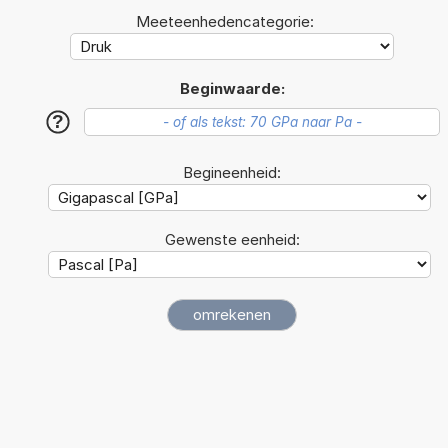
Meeteenhedencategorie:
Beginwaarde:
?
Begineenheid:
Gewenste eenheid: