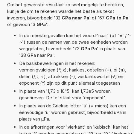
Om het gewenste resultaat zo snel mogelijk te bereiken,
kun je de om te rekenen waarde het beste als tekst
invoeren, bijvoorbeeld '32
GPa naar Pa
' of '67
GPa to Pa
'
of gewoon '3
GPa
':
In de meeste gevallen kan het woord 'naar' (of '=' / '-
>') tussen de namen van de twee eenheden worden
weggelaten, bijvoorbeeld '73
GPa Pa
' in plaats van
'38 GPa naar Pa'.
De basisbewerkingen in het rekenen:
vermenigvuldigen (*, x), haakjes, optellen (+), pi (π),
delen (/, :, ÷), aftrekken (-), vierkantswortel (√) en
exponent (^) zijn op dit punt allemaal toegestaan
In plaats van '1,73 x 10^5' kan 1,73e5 worden
geschreven. De 'e' staat voor 'exponent'.
In plaats van de Griekse letter 'µ' (= micro) kan een
eenvoudige 'u' worden gebruikt, bijvoorbeeld uPa in
plaats van µPa.
In de afkortingen voor 'vierkant' en 'kubisch' kan het
teken '^' worden weggelaten uit '^2' en '^3'. Vierkante