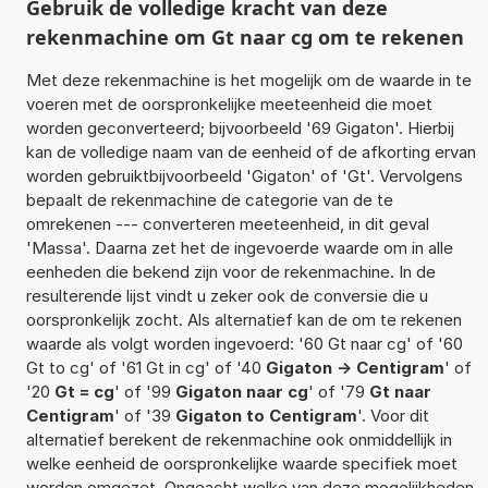
Gebruik de volledige kracht van deze
rekenmachine om Gt naar cg om te rekenen
Met deze rekenmachine is het mogelijk om de waarde in te
voeren met de oorspronkelijke meeteenheid die moet
worden geconverteerd; bijvoorbeeld '69 Gigaton'. Hierbij
kan de volledige naam van de eenheid of de afkorting ervan
worden gebruiktbijvoorbeeld 'Gigaton' of 'Gt'. Vervolgens
bepaalt de rekenmachine de categorie van de te
omrekenen --- converteren meeteenheid, in dit geval
'Massa'. Daarna zet het de ingevoerde waarde om in alle
eenheden die bekend zijn voor de rekenmachine. In de
resulterende lijst vindt u zeker ook de conversie die u
oorspronkelijk zocht. Als alternatief kan de om te rekenen
waarde als volgt worden ingevoerd: '60 Gt naar cg' of '60
Gt to cg' of '61 Gt in cg' of '40
Gigaton -> Centigram
' of
'20
Gt = cg
' of '99
Gigaton naar cg
' of '79
Gt naar
Centigram
' of '39
Gigaton to Centigram
'. Voor dit
alternatief berekent de rekenmachine ook onmiddellijk in
welke eenheid de oorspronkelijke waarde specifiek moet
worden omgezet. Ongeacht welke van deze mogelijkheden