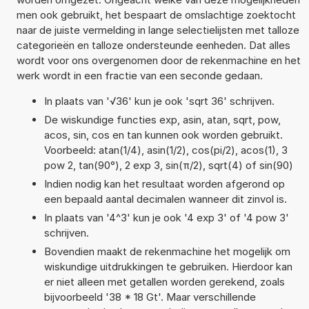
men ook gebruikt, het bespaart de omslachtige zoektocht
naar de juiste vermelding in lange selectielijsten met talloze
categorieën en talloze ondersteunde eenheden. Dat alles
wordt voor ons overgenomen door de rekenmachine en het
werk wordt in een fractie van een seconde gedaan.
In plaats van '√36' kun je ook 'sqrt 36' schrijven.
De wiskundige functies exp, asin, atan, sqrt, pow,
acos, sin, cos en tan kunnen ook worden gebruikt.
Voorbeeld: atan(1/4), asin(1/2), cos(pi/2), acos(1), 3
pow 2, tan(90°), 2 exp 3, sin(π/2), sqrt(4) of sin(90)
Indien nodig kan het resultaat worden afgerond op
een bepaald aantal decimalen wanneer dit zinvol is.
In plaats van '4^3' kun je ook '4 exp 3' of '4 pow 3'
schrijven.
Bovendien maakt de rekenmachine het mogelijk om
wiskundige uitdrukkingen te gebruiken. Hierdoor kan
er niet alleen met getallen worden gerekend, zoals
bijvoorbeeld '38 * 18 Gt'. Maar verschillende