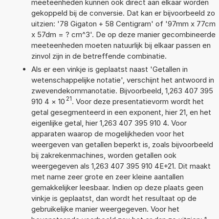
meeteenheden kunnen ook direct aan elkaar worden
gekoppeld bij de conversie. Dat kan er bijvoorbeeld zo
uitzien: '78 Gigaton + 58 Centigram' of '97mm x 77cm
x 57dm = ? cm^3'. De op deze manier gecombineerde
meeteenheden moeten natuurlijk bij elkaar passen en
zinvol zijn in de betreffende combinatie.
Als er een vinkje is geplaatst naast 'Getallen in
wetenschappelijke notatie', verschijnt het antwoord in
zwevendekommanotatie. Bijvoorbeeld, 1,263 407 395
21
910 4
×
10
. Voor deze presentatievorm wordt het
getal gesegmenteerd in een exponent, hier 21, en het
eigenlijke getal, hier 1,263 407 395 910 4. Voor
apparaten waarop de mogelijkheden voor het
weergeven van getallen beperkt is, zoals bijvoorbeeld
bij zakrekenmachines, worden getallen ook
weergegeven als 1,263 407 395 910 4E+21. Dit maakt
met name zeer grote en zeer kleine aantallen
gemakkelijker leesbaar. Indien op deze plaats geen
vinkje is geplaatst, dan wordt het resultaat op de
gebruikelijke manier weergegeven. Voor het