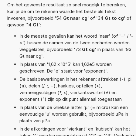
Om het gewenste resultaat zo snel mogelijk te bereiken,
kun je de om te rekenen waarde het beste als tekst
invoeren, bijvoorbeeld '54
Gt naar cg
' of '34
Gt to cg
' of
gewoon '14
Gt
':
In de meeste gevallen kan het woord 'naar' (of '=' / '-
>') tussen de namen van de twee eenheden worden
weggelaten, bijvoorbeeld '73
Gt cg
' in plaats van '93
Gt naar cg'.
In plaats van '1,62 x 10^5' kan 1,62e5 worden
geschreven. De 'e' staat voor 'exponent'.
De basisbewerkingen in het rekenen: aftrekken (-), pi
(π), delen (/, :, ÷), haakjes, optellen (+),
vermenigvuldigen (*, x), vierkantswortel (√) en
exponent (^) zijn op dit punt allemaal toegestaan
In plaats van de Griekse letter 'µ' (= micro) kan een
eenvoudige 'u' worden gebruikt, bijvoorbeeld uPa in
plaats van µPa.
In de afkortingen voor 'vierkant' en 'kubisch' kan het
teken '^' worden weggelaten uit '^2' en '^3'. Vierkante