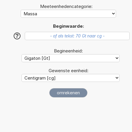
Meeteenhedencategorie:
Beginwaarde:
?
Begineenheid:
Gewenste eenheid: